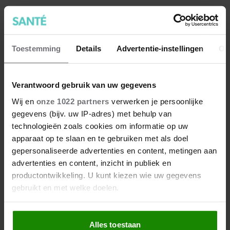
Toestemming
Details
Advertentie-instellingen
Ov
Verantwoord gebruik van uw gegevens
Wij en
onze 1022 partners
verwerken je persoonlijke
gegevens (bijv. uw IP-adres) met behulp van
technologieën zoals cookies om informatie op uw
apparaat op te slaan en te gebruiken met als doel
gepersonaliseerde advertenties en content, metingen aan
advertenties en content, inzicht in publiek en
productontwikkeling. U kunt kiezen wie uw gegevens
gebruikt en met welke doelen.
10 redenen waarom Málaga een
must-visit bestemming is
Als u het toestaat, willen we ook graag:
Alles toestaan
Welkom in het zonovergoten Málaga, een parel aan de
Informatie verzamelen over uw geografische