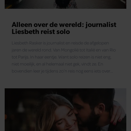
Alleen over de wereld: journalist
Liesbeth reist solo
Liesbeth Rasker is journalist en reisde de afgelopen
jaren de wereld rond. Van Mongolië tot Italië en van Rio
tot Parijs. In haar eentje. Want solo reizen is niet eng,
niet moeilijk, en al helemaal niet gek, vindt ze. En
bovendien leer je tijdens zo’n reis nog eens iets over
jezelf. De wereld ligt aan je voeten, en daar heb je
helemaal niemand voor nodig.