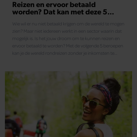
Reizen en ervoor betaald
worden? Dat kan met deze 5
beroepen
Wie wil er nu niet betaald krijgen om de wereld te mogen
zien? Maar niet iedereen werkt in een sector waarin dat
mogelijk is. Is het jouw droom om te kunnen reizen en
ervoor betaald te worden? Met de volgende 5 beroepen
kan je de wereld rondreizen zonder je inkomsten te
verliezen. Lees je mee?