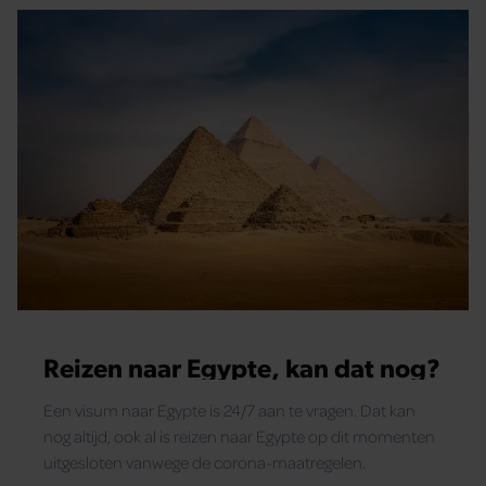
Reizen naar Egypte, kan dat nog?
Een visum naar Egypte is 24/7 aan te vragen. Dat kan
nog altijd, ook al is reizen naar Egypte op dit momenten
uitgesloten vanwege de corona-maatregelen.