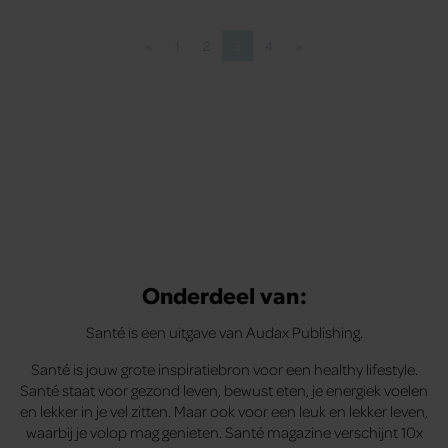
«
1
2
3
4
»
Vorige pagina
Pagina
Pagina
Pagina
Pagina
Volgende pagina
Onderdeel van:
Santé is een uitgave van Audax Publishing.
Santé is jouw grote inspiratiebron voor een healthy lifestyle.
Santé staat voor gezond leven, bewust eten, je energiek voelen
en lekker in je vel zitten. Maar ook voor een leuk en lekker leven,
waarbij je volop mag genieten. Santé magazine verschijnt 10x