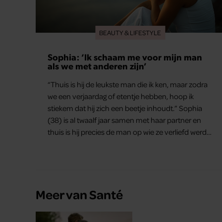
BEAUTY & LIFESTYLE
Sophia: ‘Ik schaam me voor mijn man
als we met anderen zijn’
“Thuis is hij de leukste man die ik ken, maar zodra
we een verjaardag of etentje hebben, hoop ik
stiekem dat hij zich een beetje inhoudt.” Sophia
(38) is al twaalf jaar samen met haar partner en
thuis is hij precies de man op wie ze verliefd werd:
lief, zorgzaam en grappig. Toch merkt ze dat ze zich
steeds vaker schaamt zodra ze samen onder de
mensen zijn.
Meer van Santé