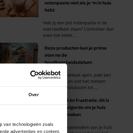
Over
p van technologieën zoals
erde advertenties en content,