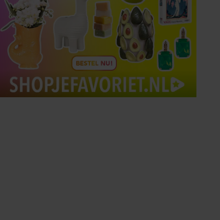
Tips om je lekker in je vel
te voelen
Met de Santé nieuwsbrief ontvang je elke
week tips om je energiek, ontspannen en in
balans te voelen.