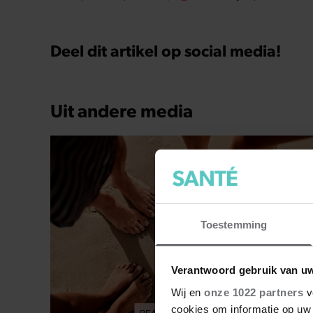
Deel dit artikel op social media!
Uit andere media
Toestemming
Verantwoord gebruik van u
Wij en
onze 1022 partners
v
cookies om informatie op uw 
BEAUTY & LIFESTYLE