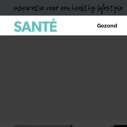
inspiratie voor een healthy lifestyle
Gezond