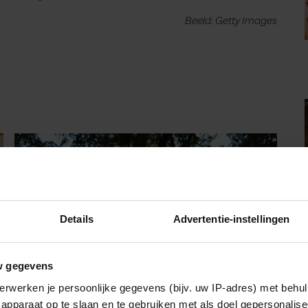
Beeld: Getty Images
Details
Advertentie-instellingen
w gegevens
erwerken je persoonlijke gegevens (bijv. uw IP-adres) met behul
apparaat op te slaan en te gebruiken met als doel gepersonalise
BEAUTY & LIFESTYLE