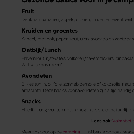
Fruit
Denk aan bananen, appels, citroen, limoen en eventueel ie
Kruiden en groentes
Kaneel, knoflook, peper, zout, uien, avocado en zoete a
Ontbijt/Lunch
Havermout, rijstwafels, volkoren/havercrackers, pindakaas
Wat wil je nog meer?
Avondeten
Blikjes tonijn, olijfolie, zonnebloemolie of kokosolie, natu
amaranth. Deze basics voor avondeten zijn altijd handig 
Snacks
Heerlijke ongezouten noten mogen als snack natuurlijk ni
Lees ook:
Vakantieti
Meer tips voor op de
camping
of ben je op zoek naar