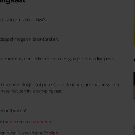
ts van druiven of kiwi’s.
ardappel mogen niet ontbreken.
, hummus, een lekker eitje en een glas (plantaardige) melk.
rel tomatenblokjes (of puree) uit blik of pak, quinoa, bulgur en
om te hebben in je campingkast.
et ontbreken!
p: mediteren en kamperen
 een heerlijk weekmenu?
online
.