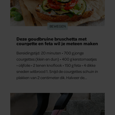
BEWEGEN
Deze goudbruine bruschetta met
courgette en feta wil je meteen maken
Bereidingstijd: 20 minuten • 700 g jonge
courgettes (klein en dun) • 400 g kerstomaatjes
• olijfolie • 2 tenen knoflook • 150 g feta • 4 dikke
sneden witbrood 1. Snijd de courgettes schuin in
plakken van 2 centimeter dik. Halveer de
tomaatjes. Pel en hak de knoflook. 2. Verhit een
scheut olie in…