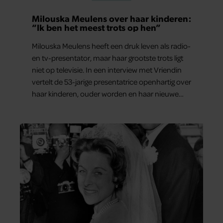
Milouska Meulens over haar kinderen:
“Ik ben het meest trots op hen”
Milouska Meulens heeft een druk leven als radio-
en tv-presentator, maar haar grootste trots ligt
niet op televisie. In een interview met Vriendin
vertelt de 53-jarige presentatrice openhartig over
haar kinderen, ouder worden en haar nieuwe
kinderboek Chill. Ook blikt ze terug op haar jeugd
en deelt ze welke levenslessen haar vandaag de
dag het meest bezighouden.