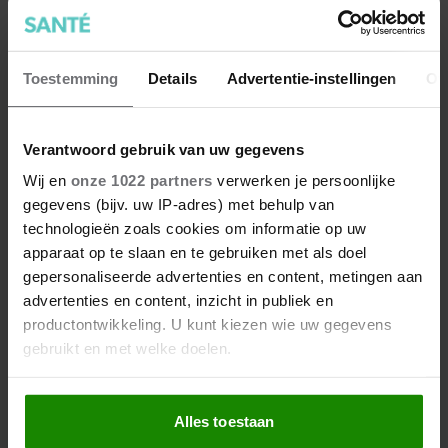
Toestemming
Details
Advertentie-instellingen
Ov
Verantwoord gebruik van uw gegevens
Wij en
onze 1022 partners
verwerken je persoonlijke
gegevens (bijv. uw IP-adres) met behulp van
Onderkin verminderen? Doe
technologieën zoals cookies om informatie op uw
dit
apparaat op te slaan en te gebruiken met als doel
gepersonaliseerde advertenties en content, metingen aan
advertenties en content, inzicht in publiek en
productontwikkeling. U kunt kiezen wie uw gegevens
gebruikt en met welke doelen.
Als u het toestaat, willen we ook graag:
Alles toestaan
Informatie verzamelen over uw geografische