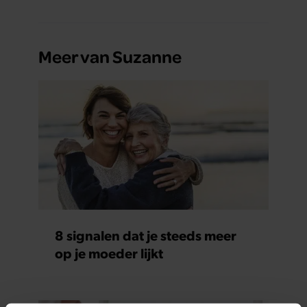
Meer van Suzanne
8 signalen dat je steeds meer
op je moeder lijkt