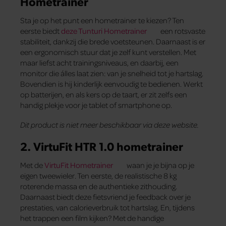
Hometrainer
Sta je op het punt een hometrainer te kiezen? Ten
eerste biedt
deze Tunturi Hometrainer
een rotsvaste
stabiliteit, dankzij die brede voetsteunen. Daarnaast is er
een ergonomisch stuur dat je zelf kunt verstellen. Met
maar liefst acht trainingsniveaus, en daarbij, een
monitor die álles laat zien: van je snelheid tot je hartslag.
Bovendien is hij kinderlijk eenvoudig te bedienen. Werkt
op batterijen, en als kers op de taart, er zit zelfs een
handig plekje voor je tablet of smartphone op.
Dit product is niet meer beschikbaar via deze website.
2. VirtuFit HTR 1.0 hometrainer
Met de
VirtuFit Hometrainer
waan je je bijna op je
eigen tweewieler. Ten eerste, de realistische 8 kg
roterende massa en de authentieke zithouding.
Daarnaast biedt deze fietsvriend je feedback over je
prestaties, van calorieverbruik tot hartslag. En, tijdens
het trappen een film kijken? Met de handige