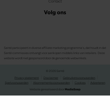
Contact
Volg ons
Santé participeert in diverse affiliate marketing programma’s, dat houdt in dat
Santé commissies ontvangt voor aankopen middels links van retailers. Deze
website wordt niet gesponsord door de genoemde webwinkels.
© 2026 Santé
Privacy statement
Disclaimer
Gebruikersvoorwaarden
Spelvoorwaarden
Abonnementsvoorwaarden
Cookies
Adverteren
Website gerealiseerd door
MediaSoep