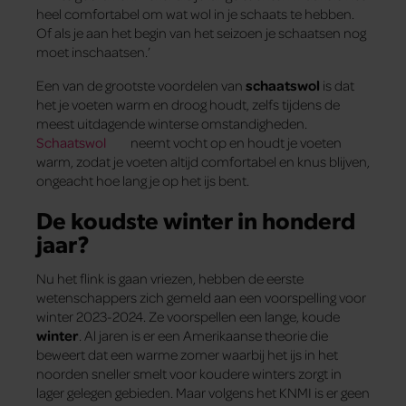
heel comfortabel om wat wol in je schaats te hebben.
Of als je aan het begin van het seizoen je schaatsen nog
moet inschaatsen.’
Een van de grootste voordelen van
schaatswol
is dat
het je voeten warm en droog houdt, zelfs tijdens de
meest uitdagende winterse omstandigheden.
Schaatswol
neemt vocht op en houdt je voeten
warm, zodat je voeten altijd comfortabel en knus blijven,
ongeacht hoe lang je op het ijs bent.
De koudste winter in honderd
jaar?
Nu het flink is gaan vriezen, hebben de eerste
wetenschappers zich gemeld aan een voorspelling voor
winter 2023-2024. Ze voorspellen een lange, koude
winter
. Al jaren is er een Amerikaanse theorie die
beweert dat een warme zomer waarbij het ijs in het
noorden sneller smelt voor koudere winters zorgt in
lager gelegen gebieden. Maar volgens het KNMI is er geen