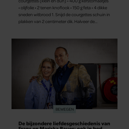
courgettes (klein en dun) • 400 g kerstomaatjes
• olijfolie • 2 tenen knoflook • 150 g feta • 4 dikke
sneden witbrood 1. Snijd de courgettes schuin in
plakken van 2 centimeter dik. Halveer de
tomaatjes. Pel en hak de knoflook. 2. Verhit een
scheut olie in…
BEWEGEN
De bijzondere liefdesgeschiedenis van
Frans en Mariska Bauer: ook in bed