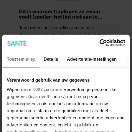
Dít is waarom traplopen zo zwaar
voelt (spoiler: het ligt niet aan je
conditie)
Je wil meer aan je conditie werken of je
stappendoel halen, en dus neem je de trap in
plaats van de roltrap of lift. Maar halverwege
begin je al met hijgen. Dit terwijl je van een half
uur wandelen geen last hebt. Hoe kan dat?
Toestemming
Details
Advertentie-instellingen
Ov
Verantwoord gebruik van uw gegevens
Wij en
onze 1022 partners
verwerken je persoonlijke
gegevens (bijv. uw IP-adres) met behulp van
Meer van Santé
technologieën zoals cookies om informatie op uw
apparaat op te slaan en te gebruiken met als doel
gepersonaliseerde advertenties en content, metingen aan
advertenties en content, inzicht in publiek en
productontwikkeling. U kunt kiezen wie uw gegevens