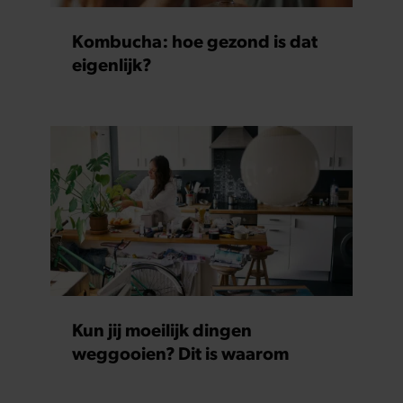
informatie die u aan ze heeft verstrekt of die ze hebben
verzameld op basis van uw gebruik van hun services. U
Kombucha: hoe gezond is dat
gaat akkoord met onze cookies als u onze website blijft
eigenlijk?
gebruiken.
Kun jij moeilijk dingen
weggooien? Dit is waarom