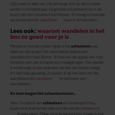
(42) weet er alles van. Hij verheugt zich op de koudste
winter in honderd jaar. Hij groeide schaatsend op in de
buurt van de Loosdrechtse Plassen. En kreeg schaatsles
op de beroemde
Jaap Eden
baan in Amsterdam.
Lees ook:
waarom wandelen in het
bos zo goed voor je is
Pijnlijke en koude voeten tijdens het
schaatsen
was
deel van zijn jeugd. Dat veranderde tijdens een
wandeltocht naar Rome. “Ik had van de oppas van mijn
kinderen een zak schapenwol meegekregen. Die deelde
ik onderweg uit aan iedereen die last van blaren kreeg.
En dat hielp geweldig. Zo kwam ik op het idee om die
wandelwol als
Loperswol
te verkopen aan
wandelaars.
En toen begon het schaatsseizoen…
Max: ‘Omdat ik van
schaatsen
en wintersport hou,
kwam ik al snel op het idee om die wol als
schaatswol
te gebruiken. Zeker als je lange tochten maakt is het