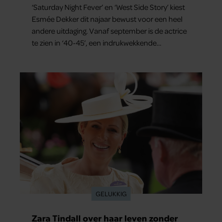
‘Saturday Night Fever’ en ‘West Side Story’ kiest
Esmée Dekker dit najaar bewust voor een heel
andere uitdaging. Vanaf september is de actrice
te zien in ‘40-45’, een indrukwekkende
spektakelmusical over de Tweede Wereldoorlog.
Volgens Esmée is het een voorstelling die niet
alleen raakt, maar het publiek ook aan het
denken zet.
GELUKKIG
Zara Tindall over haar leven zonder