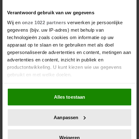
Verantwoord gebruik van uw gegevens
Wij en
onze 1022 partners
verwerken je persoonlijke
gegevens (bijv. uw IP-adres) met behulp van
technologieën zoals cookies om informatie op uw
apparaat op te slaan en te gebruiken met als doel
gepersonaliseerde advertenties en content, metingen aan
advertenties en content, inzicht in publiek en
productontwikkeling. U kunt kiezen wie uw gegevens
gebruikt en met welke doelen.
Als u het toestaat, willen we ook graag:
Alles toestaan
Informatie verzamelen over uw geografische
locatie, die tot een paar meter nauwkeurig kan zijn
Uw apparaat identificeren door het actief te
Aanpassen
scannen op specifieke eigenschappen (fingerprinting)
Lees meer over hoe uw persoonlijke gegevens worden
verwerkt en stel uw voorkeuren in het
detailgedeelte
in.
Weigeren