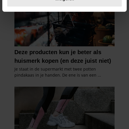
U kunt uw toestemming op elk moment wijzigen of
intrekken in de Cookieverklaring.
We gebruiken cookies om content en advertenties te
personaliseren, om functies voor social media te bieden
en om ons websiteverkeer te analyseren. Ook delen we
informatie over uw gebruik van onze site met onze
partners voor social media, adverteren en analyse. Deze
partners kunnen deze gegevens combineren met andere
informatie die u aan ze heeft verstrekt of die ze hebben
verzameld op basis van uw gebruik van hun services. U
gaat akkoord met onze cookies als u onze website blijft
gebruiken.