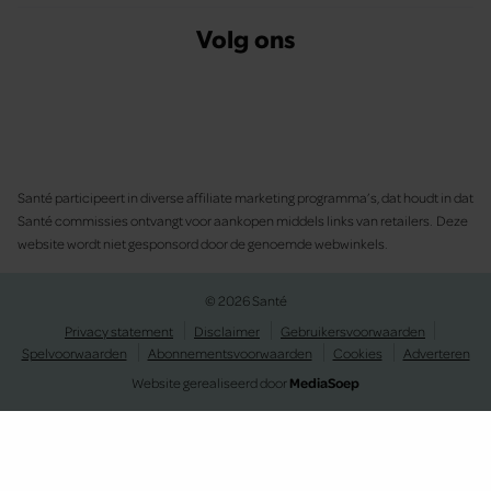
Volg ons
Santé participeert in diverse affiliate marketing programma’s, dat houdt in dat
Santé commissies ontvangt voor aankopen middels links van retailers. Deze
website wordt niet gesponsord door de genoemde webwinkels.
© 2026 Santé
Privacy statement
Disclaimer
Gebruikersvoorwaarden
Spelvoorwaarden
Abonnementsvoorwaarden
Cookies
Adverteren
Website gerealiseerd door
MediaSoep