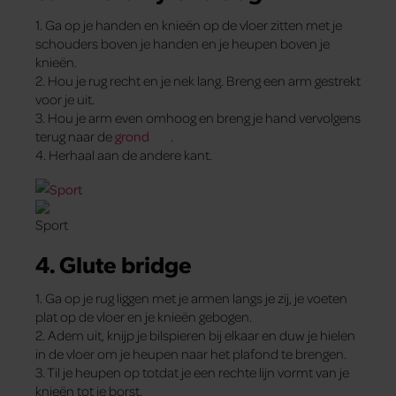
1. Ga op je handen en knieën op de vloer zitten met je
schouders boven je handen en je heupen boven je
knieën.
2. Hou je rug recht en je nek lang. Breng een arm gestrekt
voor je uit.
3. Hou je arm even omhoog en breng je hand vervolgens
terug naar de
grond
.
4. Herhaal aan de andere kant.
4. Glute bridge
1. Ga op je rug liggen met je armen langs je zij, je voeten
plat op de vloer en je knieën gebogen.
2. Adem uit, knijp je bilspieren bij elkaar en duw je hielen
in de vloer om je heupen naar het plafond te brengen.
3. Til je heupen op totdat je een rechte lijn vormt van je
knieën tot je borst.