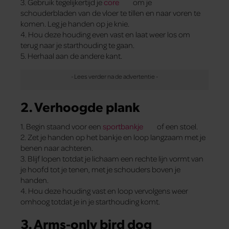
3. Gebruik tegelijkertijd je
core
om je
schouderbladen van de vloer te tillen en naar voren te
komen. Leg je handen op je knie.
4. Hou deze houding even vast en laat weer los om
terug naar je starthouding te gaan.
5. Herhaal aan de andere kant.
2. Verhoogde plank
1. Begin staand voor een
sportbankje
of een stoel.
2. Zet je handen op het bankje en loop langzaam met je
benen naar achteren.
3. Blijf lopen totdat je lichaam een rechte lijn vormt van
je hoofd tot je tenen, met je schouders boven je
handen.
4. Hou deze houding vast en loop vervolgens weer
omhoog totdat je in je starthouding komt.
3. Arms-only bird dog