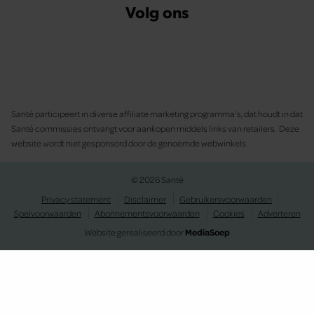
Volg ons
Santé participeert in diverse affiliate marketing programma’s, dat houdt in dat
Santé commissies ontvangt voor aankopen middels links van retailers. Deze
website wordt niet gesponsord door de genoemde webwinkels.
© 2026 Santé
Privacy statement
Disclaimer
Gebruikersvoorwaarden
Spelvoorwaarden
Abonnementsvoorwaarden
Cookies
Adverteren
Website gerealiseerd door
MediaSoep