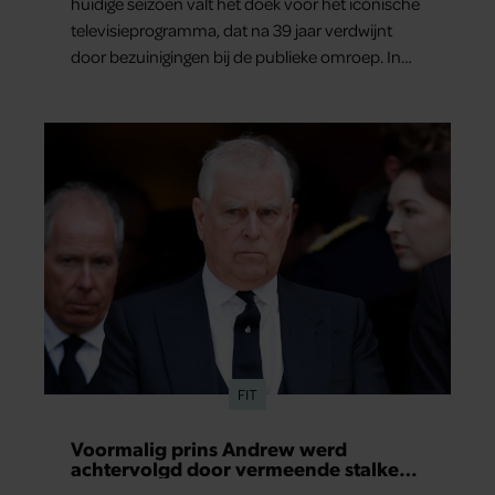
huidige seizoen valt het doek voor het iconische
televisieprogramma, dat na 39 jaar verdwijnt
door bezuinigingen bij de publieke omroep. In
een interview met Leeuwarder Courant vertelt
de presentatrice hoe dubbel dat voor haar voelt.
Hoewel ze uitkijkt naar de laatste reeks, vindt ze
het ook verdrietig dat een televisieklassieker
verdwijnt.
FIT
Voormalig prins Andrew werd
achtervolgd door vermeende stalker
met bivakmuts