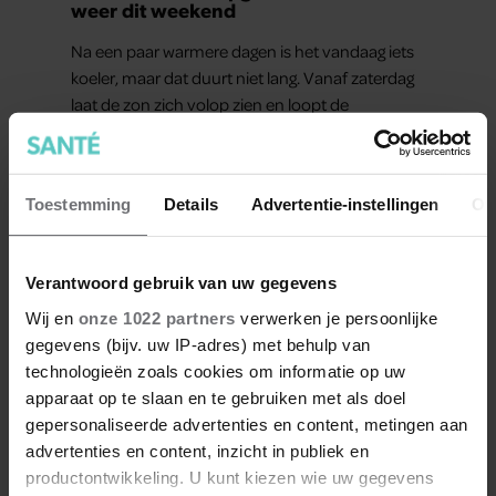
weer dit weekend
Na een paar warmere dagen is het vandaag iets
koeler, maar dat duurt niet lang. Vanaf zaterdag
laat de zon zich volop zien en loopt de
temperatuur weer flink op. Op zondag kan het
zelfs tropisch warm worden.
Toestemming
Details
Advertentie-instellingen
Ov
Verantwoord gebruik van uw gegevens
Wij en
onze 1022 partners
verwerken je persoonlijke
Meer van Santé
gegevens (bijv. uw IP-adres) met behulp van
technologieën zoals cookies om informatie op uw
apparaat op te slaan en te gebruiken met als doel
gepersonaliseerde advertenties en content, metingen aan
advertenties en content, inzicht in publiek en
productontwikkeling. U kunt kiezen wie uw gegevens