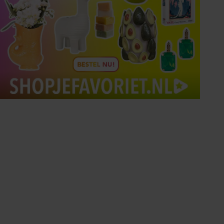
Tips om je lekker in je vel
te voelen
Met de Santé nieuwsbrief ontvang je elke
week tips om je energiek, ontspannen en in
balans te voelen.