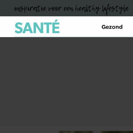
inspiratie voor een healthy lifestyle
Gezond