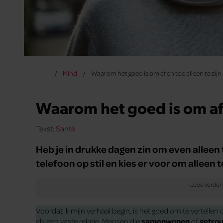
Mind
Waarom het goed is om af en toe alleen te zijn
Waarom het goed is om af e
Tekst:
Santé
Heb je in drukke dagen zin om even alleen te
telefoon op stil en kies er voor om alleen te
Voordat ik mijn verhaal begin, is het goed om te vertellen 
als een vaste relatie. Mensen die
samenwonen
of
getro