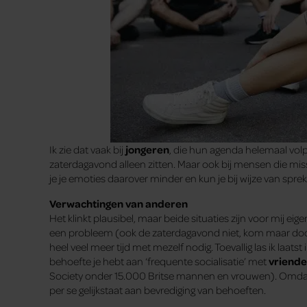
Ik zie dat vaak bij
jongeren
, die hun agenda helemaal volp
zaterdagavond alleen zitten. Maar ook bij mensen die missch
je je emoties daarover minder en kun je bij wijze van spr
Verwachtingen van anderen
Het klinkt plausibel, maar beide situaties zijn voor mij eige
een probleem (ook de zaterdagavond niet, kom maar door!)
heel veel meer tijd met mezelf nodig. Toevallig las ik laatst
behoefte je hebt aan ‘frequente socialisatie’ met
vriend
Society onder 15.000 Britse mannen en vrouwen). Omd
per se gelijkstaat aan bevrediging van behoeften.