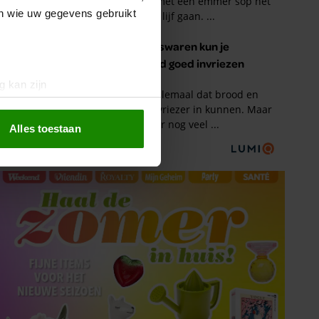
en wie uw gegevens gebruikt
g kan zijn
erprinting)
t
detailgedeelte
in. U kunt uw
Alles toestaan
 media te bieden en om ons
ze partners voor social
nformatie die u aan ze heeft
oord met onze cookies als u