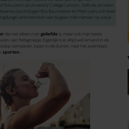
e of Education at University College London. Zelfs als ze roken.
ikaanse psychologen Roy Baumeister en Mark Leary schrijven
angdurige verbintenissen aan te gaan met mensen op wie je
er
die niet alleen mijn
geliefde
is, maar ook mijn beste
ren, een fietsgroepje. Eigenlijk is er altijd wel iemand in de
volop: kamperen, lopen in de duinen, naar het zwembad,
n,
sporten
…