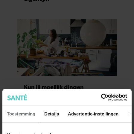
Kun jij moeilijk dingen
weggooien? Dit is waarom
Toestemming
Details
Advertentie-instellingen
Ov