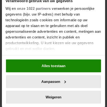
Verantwoord gebruik van uw gegevens
Wij en
onze 1022 partners
verwerken je persoonlijke
gegevens (bijv. uw IP-adres) met behulp van
technologieën zoals cookies om informatie op uw
apparaat op te slaan en te gebruiken met als doel
gepersonaliseerde advertenties en content, metingen aan
advertenties en content, inzicht in publiek en
productontwikkeling. U kunt kiezen wie uw gegevens
gebruikt en met welke doelen.
Als u het toestaat, willen we ook graag:
Alles toestaan
Informatie verzamelen over uw geografische
locatie, die tot een paar meter nauwkeurig kan zijn
Uw apparaat identificeren door het actief te
Aanpassen
scannen op specifieke eigenschappen (fingerprinting)
Lees meer over hoe uw persoonlijke gegevens worden
verwerkt en stel uw voorkeuren in het
detailgedeelte
in.
Weigeren
U kunt uw toestemming op elk moment wijzigen of