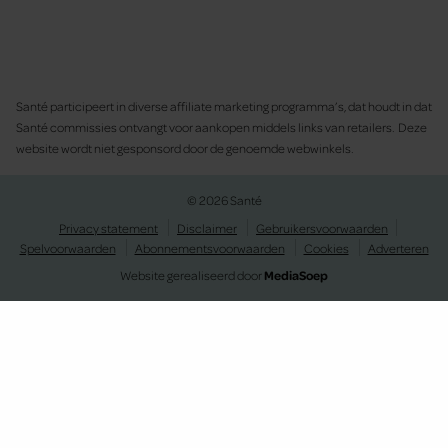
Santé participeert in diverse affiliate marketing programma’s, dat houdt in dat
Santé commissies ontvangt voor aankopen middels links van retailers. Deze
website wordt niet gesponsord door de genoemde webwinkels.
© 2026 Santé
Privacy statement
Disclaimer
Gebruikersvoorwaarden
Spelvoorwaarden
Abonnementsvoorwaarden
Cookies
Adverteren
Website gerealiseerd door
MediaSoep