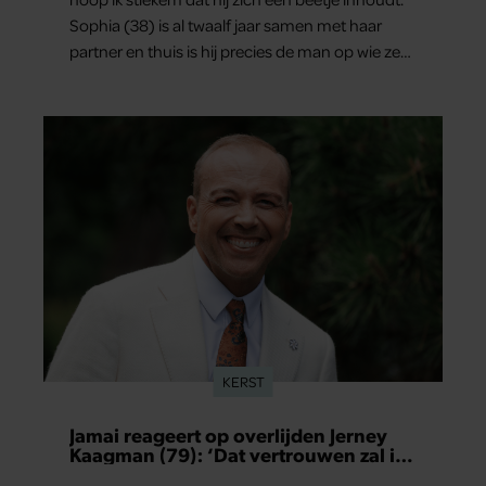
Sophia (38) is al twaalf jaar samen met haar
partner en thuis is hij precies de man op wie ze
verliefd werd: lief, zorgzaam en grappig. Toch
merkt ze dat ze zich steeds vaker schaamt zodra
ze samen onder de mensen zijn.
KERST
Jamai reageert op overlijden Jerney
Kaagman (79): ‘Dat vertrouwen zal ik
nooit vergeten’