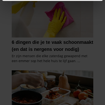
intrekken in de Cookieverklaring.
We gebruiken cookies om content en advertenties te
personaliseren, om functies voor social media te bieden
en om ons websiteverkeer te analyseren. Ook delen we
informatie over uw gebruik van onze site met onze
partners voor social media, adverteren en analyse. Deze
partners kunnen deze gegevens combineren met andere
informatie die u aan ze heeft verstrekt of die ze hebben
verzameld op basis van uw gebruik van hun services. U
gaat akkoord met onze cookies als u onze website blijft
gebruiken.