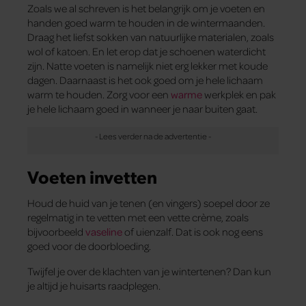
Zoals we al schreven is het belangrijk om je voeten en
handen goed warm te houden in de wintermaanden.
Draag het liefst sokken van natuurlijke materialen, zoals
wol of katoen. En let erop dat je schoenen waterdicht
zijn. Natte voeten is namelijk niet erg lekker met koude
dagen. Daarnaast is het ook goed om je hele lichaam
warm te houden. Zorg voor een
warme
werkplek en pak
je hele lichaam goed in wanneer je naar buiten gaat.
Voeten invetten
Houd de huid van je tenen (en vingers) soepel door ze
regelmatig in te vetten met een vette crème, zoals
bijvoorbeeld
vaseline
of uienzalf. Dat is ook nog eens
goed voor de doorbloeding.
Twijfel je over de klachten van je wintertenen? Dan kun
je altijd je huisarts raadplegen.