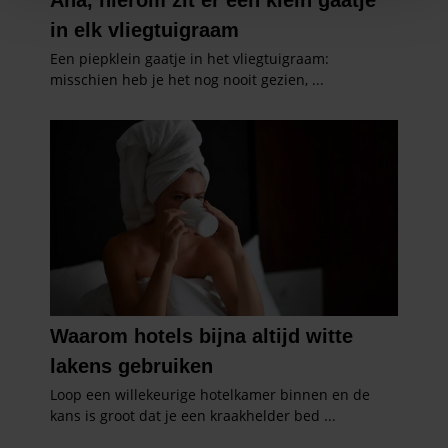
personaliseren, om functies voor social media te bieden
en om ons websiteverkeer te analyseren. Ook delen we
informatie over uw gebruik van onze site met onze
partners voor social media, adverteren en analyse. Deze
partners kunnen deze gegevens combineren met andere
informatie die u aan ze heeft verstrekt of die ze hebben
verzameld op basis van uw gebruik van hun services. U
gaat akkoord met onze cookies als u onze website blijft
gebruiken.