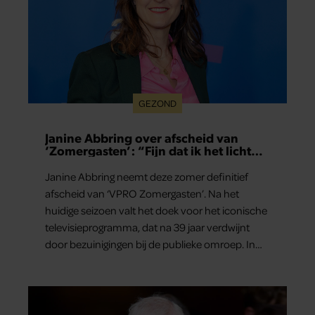
GEZOND
Janine Abbring over afscheid van
‘Zomergasten’: “Fijn dat ik het licht
mag uitdoen”
Janine Abbring neemt deze zomer definitief
afscheid van ‘VPRO Zomergasten’. Na het
huidige seizoen valt het doek voor het iconische
televisieprogramma, dat na 39 jaar verdwijnt
door bezuinigingen bij de publieke omroep. In
een interview met Leeuwarder Courant vertelt
de presentatrice hoe dubbel dat voor haar voelt.
Hoewel ze uitkijkt naar de laatste reeks, vindt ze
het ook verdrietig dat een televisieklassieker