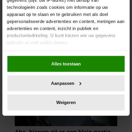
technologieën zoals cookies om informatie op uw
apparaat op te slaan en te gebruiken met als doel
gepersonaliseerde advertenties en content, metingen aan
advertenties en content, inzicht in publiek en
productontwikkeling. U kunt kiezen wie uw gegevens
gebruikt en met welke doelen.
Als u het toestaat, willen we ook graag:
Alles toestaan
Informatie verzamelen over uw geografische
locatie, die tot een paar meter nauwkeurig kan zijn
Uw apparaat identificeren door het actief te
Aanpassen
scannen op specifieke eigenschappen (fingerprinting)
Lees meer over hoe uw persoonlijke gegevens worden
verwerkt en stel uw voorkeuren in het
detailgedeelte
in.
Weigeren
U kunt uw toestemming op elk moment wijzigen of
intrekken in de Cookieverklaring.
We gebruiken cookies om content en advertenties te