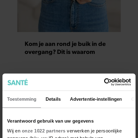
Kom je aan rond je buik in de
overgang? Dit is waarom
Toestemming
Details
Advertentie-instellingen
Ov
Verantwoord gebruik van uw gegevens
Wij en
onze 1022 partners
verwerken je persoonlijke
gegevens (bijv. uw IP-adres) met behulp van