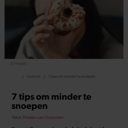
© Pexels
Gezond
7 tips om minder te snoepen
7 tips om minder te
snoepen
Tekst:
Maaike van Oostveen