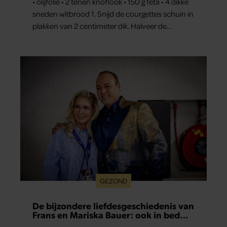
• olijfolie • 2 tenen knoflook • 150 g feta • 4 dikke
sneden witbrood 1. Snijd de courgettes schuin in
plakken van 2 centimeter dik. Halveer de
tomaatjes. Pel en hak de knoflook. 2. Verhit een
scheut olie in…
GEZOND
De bijzondere liefdesgeschiedenis van
Frans en Mariska Bauer: ook in bed
elkaars eerste