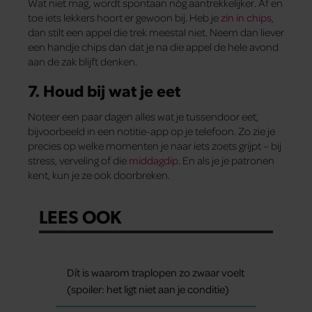
Wat niet mag, wordt spontaan nóg aantrekkelijker. Af en
toe iets lekkers hoort er gewoon bij. Heb je
zin in chips
,
dan stilt een appel die trek meestal niet. Neem dan liever
een handje chips dan dat je na die appel de hele avond
aan de zak blijft denken.
7. Houd bij wat je eet
Noteer een paar dagen alles wat je tussendoor eet,
bijvoorbeeld in een notitie-app op je telefoon. Zo zie je
precies op welke momenten je naar iets zoets grijpt – bij
stress, verveling of die
middagdip
. En als je je patronen
kent, kun je ze ook doorbreken.
LEES OOK
Dít is waarom traplopen zo zwaar voelt
(spoiler: het ligt niet aan je conditie)