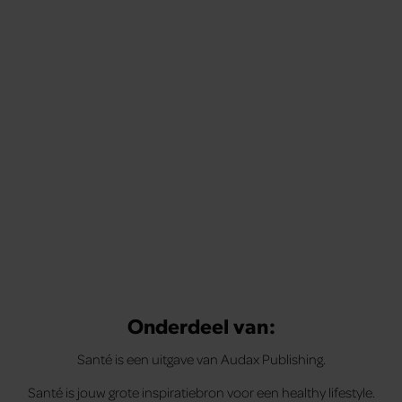
Tips om je lekker in je vel te voelen
Met de Santé nieuwsbrief ontvang je elke week
tips om je energiek, ontspannen en in balans
te voelen.
Onderdeel van:
Santé is een uitgave van Audax Publishing.
Santé is jouw grote inspiratiebron voor een healthy lifestyle.