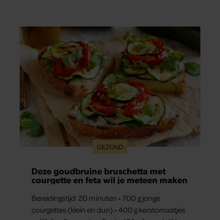
liefde. “Ik heb voor hen meer over dan voor
mezelf.”
GEZOND
Deze goudbruine bruschetta met
courgette en feta wil je meteen maken
Bereidingstijd: 20 minuten • 700 g jonge
courgettes (klein en dun) • 400 g kerstomaatjes