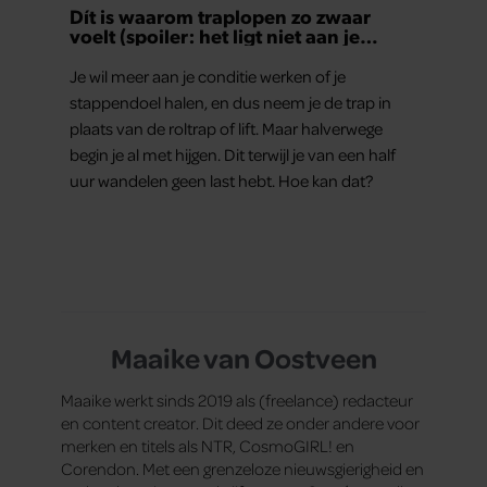
Dít is waarom traplopen zo zwaar
voelt (spoiler: het ligt niet aan je
conditie)
Je wil meer aan je conditie werken of je
stappendoel halen, en dus neem je de trap in
plaats van de roltrap of lift. Maar halverwege
begin je al met hijgen. Dit terwijl je van een half
uur wandelen geen last hebt. Hoe kan dat?
Maaike van Oostveen
Maaike werkt sinds 2019 als (freelance) redacteur
en content creator. Dit deed ze onder andere voor
merken en titels als NTR, CosmoGIRL! en
Corendon. Met een grenzeloze nieuwsgierigheid en