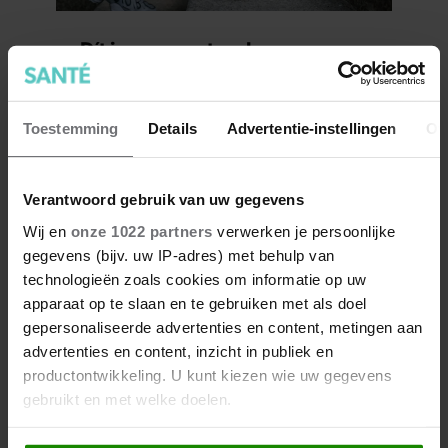
Dít is waarom traplopen zo
zwaar voelt (spoiler: het ligt
niet aan je conditie)
Toestemming
Details
Advertentie-instellingen
Ov
Verantwoord gebruik van uw gegevens
Wij en
onze 1022 partners
verwerken je persoonlijke
gegevens (bijv. uw IP-adres) met behulp van
technologieën zoals cookies om informatie op uw
apparaat op te slaan en te gebruiken met als doel
gepersonaliseerde advertenties en content, metingen aan
advertenties en content, inzicht in publiek en
Dít doet dagelijks wandelen
productontwikkeling. U kunt kiezen wie uw gegevens
met je eetlust
gebruikt en met welke doelen.
Als u het toestaat, willen we ook graag: