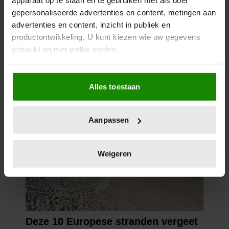
apparaat op te slaan en te gebruiken met als doel
gepersonaliseerde advertenties en content, metingen aan
advertenties en content, inzicht in publiek en
productontwikkeling. U kunt kiezen wie uw gegevens
gebruikt en met welke doelen.
Als u het toestaat, willen we ook graag:
Alles toestaan
Informatie verzamelen over uw geografische
locatie, die tot een paar meter nauwkeurig kan zijn
Uw apparaat identificeren door het actief te
Aanpassen
scannen op specifieke eigenschappen (fingerprinting)
Lees meer over hoe uw persoonlijke gegevens worden
verwerkt en stel uw voorkeuren in het
detailgedeelte
in.
Weigeren
U kunt uw toestemming op elk moment wijzigen of
intrekken in de Cookieverklaring.
We gebruiken cookies om content en advertenties te
personaliseren, om functies voor social media te bieden
en om ons websiteverkeer te analyseren. Ook delen we