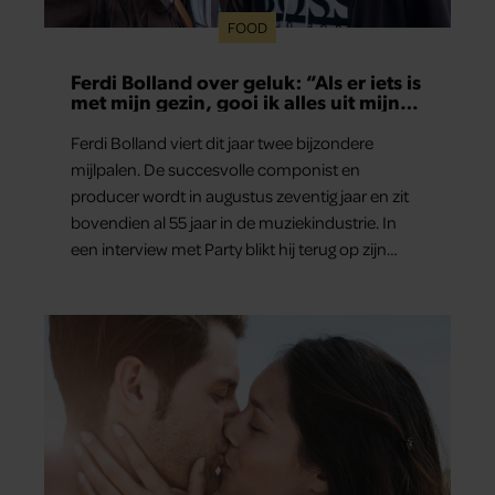
FOOD
Ferdi Bolland over geluk: “Als er iets is
met mijn gezin, gooi ik alles uit mijn
agenda”
Ferdi Bolland viert dit jaar twee bijzondere
mijlpalen. De succesvolle componist en
producer wordt in augustus zeventig jaar en zit
bovendien al 55 jaar in de muziekindustrie. In
een interview met Party blikt hij terug op zijn
indrukwekkende carrière, maar maakt hij vooral
duidelijk waar zijn prioriteiten tegenwoordig
liggen: zijn gezin.