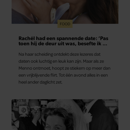
FOOD
Rachél had een spannende date: ‘Pas
toen hij de deur uit was, besefte ik wat
er echt was gebeurd’
Na haar scheiding ontdekt deze lezeres dat
daten ook luchtig en leuk kan zijn. Maar als ze
Menno ontmoet, hoopt ze stiekem op meer dan
een vrijblijvende flirt. Tot één avond alles in een
heel ander daglicht zet.