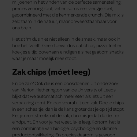
miljoenen in het vinden van de perfecte samenstelling:
precies genoeg zout, vet en soms een vleugje zoet,
gecombineerd met die kenmerkende crunch. Die mix is
zeldzaam in de natuur, maar onweerstaanbaar voor
ons brein.
Het zit ‘m dus niet niet alleen in de smaak, maar ook in
hoe het ‘voelt’. Geen toeval dus dat chips, pizza, friet en
koekjes altijd bovenaan eindigen als het gaat om snacks
waar je maar moeilijk mee stopt.
Zak chips (móet leeg)
En de zak? Ook die is een boosdoener. Uit onderzoek
van Marion Hetherington van de University of Leeds
blijkt dat we automatisch meer eten als iets uit een
verpakking komt. En dan vooral uit een zak. Doe je chips
in een schaaltje, dan is de kans groter dat je op tijd stopt.
Eet je rechtstreeks uit de zak, dan mis je dat duidelijke
eindpunt. En voor je het weet, is-ie leeg. Kortom: het is
een combinatie van biologie, psychologie en slimme
productontwikkeling. En precies daarom is ‘gewoon