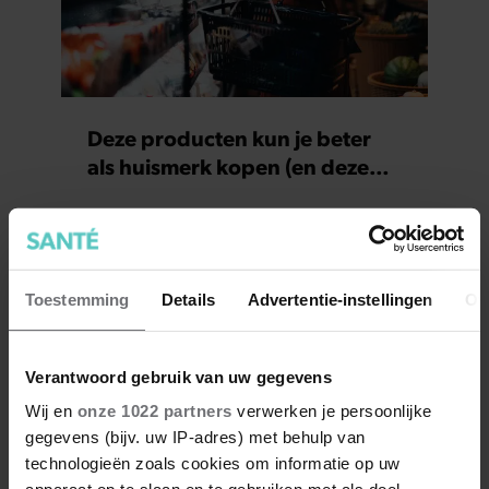
Deze producten kun je beter
als huismerk kopen (en deze
juist niet)
Toestemming
Details
Advertentie-instellingen
Ov
Verantwoord gebruik van uw gegevens
Wij en
onze 1022 partners
verwerken je persoonlijke
gegevens (bijv. uw IP-adres) met behulp van
technologieën zoals cookies om informatie op uw