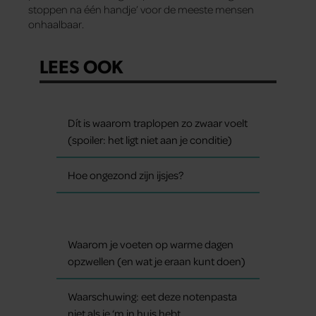
stoppen na één handje’ voor de meeste mensen
onhaalbaar.
LEES OOK
Dít is waarom traplopen zo zwaar voelt
(spoiler: het ligt niet aan je conditie)
Hoe ongezond zijn ijsjes?
Waarom je voeten op warme dagen
opzwellen (en wat je eraan kunt doen)
Waarschuwing: eet deze notenpasta
niet als je ‘m in huis hebt