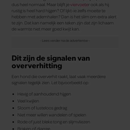
dus heel normaal. Maar blijft je
viervoeter
ook als hij
rustig is heel hard hijgen? Of lijkt-ie zelfs moeite te
hebben met ademhalen? Dan is het slim om extra alert
te zijn. Dat kan namelijk een teken zijn dat zijn lichaam
de warmte niet meer goed kwijt kan.
Dit zijn de signalen van
oververhitting
Een hond die oververhit raakt, laat vaak meerdere
signalen tegelijk zien. Let bijvoorbeeld op:
Hevig of aanhoudend hijgen
Veel kwijlen
Sloom of lusteloos gedrag
Niet meer willen wandelen of spelen
Rode of juist bleke tong en slijmvliezen
Braken of diarree