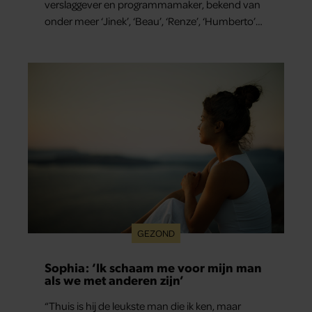
verslaggever en programmamaker, bekend van
onder meer ‘Jinek’, ‘Beau’, ‘Renze’, ‘Humberto’
en ‘RTL Tonight’, vertelt dat juist zijn opvoeding
de basis vormde voor zijn carrière. Nog altijd kan
hij voor advies bij zijn zus terecht.
GEZOND
Sophia: ‘Ik schaam me voor mijn man
als we met anderen zijn’
“Thuis is hij de leukste man die ik ken, maar