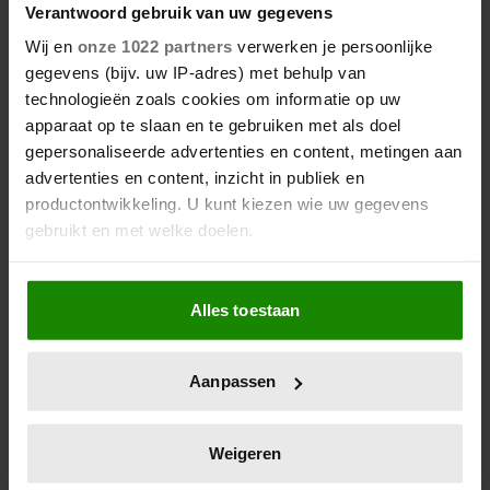
hebt
Verantwoord gebruik van uw gegevens
Wij en
onze 1022 partners
verwerken je persoonlijke
gegevens (bijv. uw IP-adres) met behulp van
technologieën zoals cookies om informatie op uw
apparaat op te slaan en te gebruiken met als doel
gepersonaliseerde advertenties en content, metingen aan
advertenties en content, inzicht in publiek en
productontwikkeling. U kunt kiezen wie uw gegevens
gebruikt en met welke doelen.
Als u het toestaat, willen we ook graag:
Deze producten kun je beter
Alles toestaan
Informatie verzamelen over uw geografische
als huismerk kopen (en deze
locatie, die tot een paar meter nauwkeurig kan zijn
juist niet)
Uw apparaat identificeren door het actief te
Aanpassen
scannen op specifieke eigenschappen (fingerprinting)
Lees meer over hoe uw persoonlijke gegevens worden
verwerkt en stel uw voorkeuren in het
detailgedeelte
in.
Weigeren
U kunt uw toestemming op elk moment wijzigen of