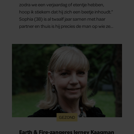
zodra we een verjaardag of etentje hebben,
hoop ik stiekem dat hij zich een beetje inhoudt.”
Sophia (38) is al twaalf jaar samen met haar
partner en thuis is hij precies de man op wie ze
verliefd werd: lief, zorgzaam en grappig. Toch
merkt ze dat ze zich steeds vaker schaamt zodra
ze samen onder de mensen zijn.
GEZOND
Earth & Fire-zangeres Jerney Kaagman