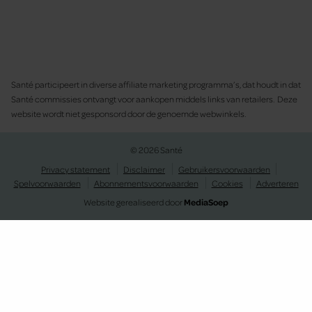
Santé participeert in diverse affiliate marketing programma’s, dat houdt in dat
Santé commissies ontvangt voor aankopen middels links van retailers. Deze
website wordt niet gesponsord door de genoemde webwinkels.
© 2026 Santé
Privacy statement
Disclaimer
Gebruikersvoorwaarden
Spelvoorwaarden
Abonnementsvoorwaarden
Cookies
Adverteren
Website gerealiseerd door
MediaSoep