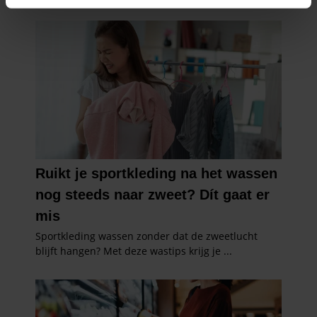
intrekken in de Cookieverklaring.
We gebruiken cookies om content en advertenties te
personaliseren, om functies voor social media te bieden
en om ons websiteverkeer te analyseren. Ook delen we
informatie over uw gebruik van onze site met onze
partners voor social media, adverteren en analyse. Deze
partners kunnen deze gegevens combineren met andere
informatie die u aan ze heeft verstrekt of die ze hebben
verzameld op basis van uw gebruik van hun services. U
gaat akkoord met onze cookies als u onze website blijft
gebruiken.