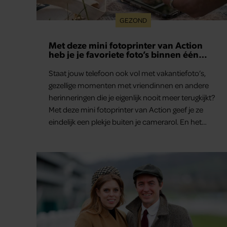
GEZOND
Met deze mini fotoprinter van Action
heb je je favoriete foto’s binnen één
minuut in handen
Staat jouw telefoon ook vol met vakantiefoto’s,
gezellige momenten met vriendinnen en andere
herinneringen die je eigenlijk nooit meer terugkijkt?
Met deze mini fotoprinter van Action geef je ze
eindelijk een plekje buiten je camerarol. En het
leuke: binnen één minuut heb je jouw foto al in
handen.