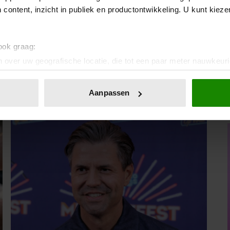
 content, inzicht in publiek en productontwikkeling. U kunt kiez
Bron: Butcha
 ook graag:
 over uw geografische locatie, die tot een paar meter nauwkeuri
eren door het actief te scannen op specifieke eigenschappen (fing
onlijke gegevens worden verwerkt en stel uw voorkeuren in he
Aanpassen
jzigen of intrekken in de Cookieverklaring.
ent en advertenties te personaliseren, om functies voor social
. Ook delen we informatie over uw gebruik van onze site met on
e. Deze partners kunnen deze gegevens combineren met andere i
erzameld op basis van uw gebruik van hun services. U gaat akk