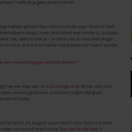
lichaam heeft als je geen alcohol drinkt.
aasje hebben gehad. Maar niets is minder waar. Alcohol heeft
kkelijker inslaapt, maar de kwaliteit veel minder is. Je slaapt
zeker niet, daarom ben je – ondanks dat je misschien langer
n zo moe. Je zult snel merken dat je tijdens je maand zonder
is een maand lang geen alcohol drinken?
‘
jgt hier een klap van. Je
huid droogt uit
en dit kan ook voor
ten we extra goed voor onze huid zorgen: blijf goed
stralend huidje.
ohol drinkt. Dit zorgt er automatisch voor dat je ook fitter
, voelen we onszelf snel futloos.
Ren dat rondje hard ’s