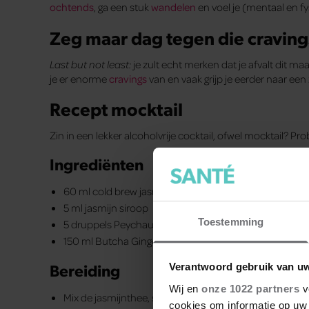
ochtends
, ga een stuk
wandelen
en voel je (mentaal en fys
Zeg maar dag tegen die craving
Last but not least:
je zult echt merken dat je afvalt dit maa
je er enorme
cravings
van en vaak grijp je eerder naar een 
Recept mocktail
Zin in een lekker alcoholvrije cocktail, ofwel mocktail? Pro
Ingrediënten
60 ml cold brew jasmijnthee
5 ml jasmijn siroop
Toestemming
5 druppels Peychauds bitter
150 ml Butcha Ginger & Kaffir Lime
Bereiding
Verantwoord gebruik van u
Wij en
onze 1022 partners
v
Mix de jasmijnthee, siroop en Peychauds bitter
cookies om informatie op uw 