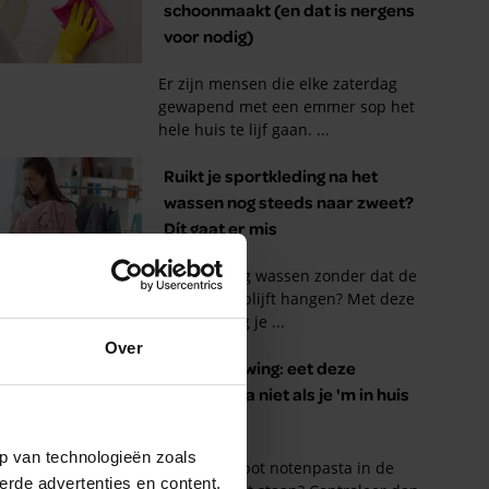
Over
p van technologieën zoals
erde advertenties en content,