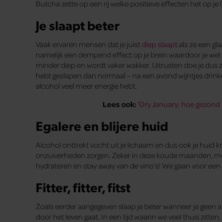
Butcha zette op een rij welke positieve effecten het op je 
Je slaapt beter
Vaak ervaren mensen dat je juist
diep slaapt
als ze een gl
namelijk een dempend effect op je brein waardoor je wel ma
minder diep en wordt vaker wakker. Uitrusten doe je dus 
hebt geslapen dan normaal – na een avond wijntjes drinke
alcohol veel meer energie hebt.
Lees ook:
‘
Dry January: hoe gezond 
Egalere en blijere huid
Alcohol onttrekt vocht uit je lichaam en dus ook je huid kri
onzuiverheden zorgen. Zeker in deze koude maanden, moe
hydrateren en stay away van de vino’s! We gaan voor een 
Fitter, fitter, fitst
Zoals eerder aangegeven slaap je beter wanneer je geen alc
door het leven gaat. In een tijd waarin we veel thuis zitten