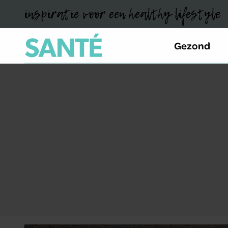
inspiratie voor een healthy lifestyle
Gezond