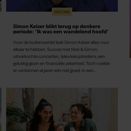
GEZOND
Simon Keizer blikt terug op donkere
periode: ‘Ik was een wandelend hoofd’
Voor de buitenwereld leek Simon Keizer alles voor
elkaar te hebben. Succes met Nick & Simon,
uitverkochte concerten, televisieoptredens, een
gelukkig gezin en financiële zekerheid. Toch voelde
er vanbinnen al jaren iets niet goed. In een
openhartig interview met ‘MAX Magazine’ vertelt
de zanger dat hij lange tijd vooral overleefde en
steeds verder van zijn gevoel verwijderd raakte.