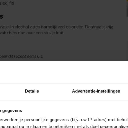
iek) fit!
s
ndje. In alcohol zitten namelijk veel calorieën. Daarnaast krijg
zak chips dan naar een stukje fruit.
beer dit recept eens uit:
Details
Advertentie-instellingen
w gegevens
erwerken je persoonlijke gegevens (bijv. uw IP-adres) met behul
apparaat op te slaan en te gebruiken met als doel gepersonalise