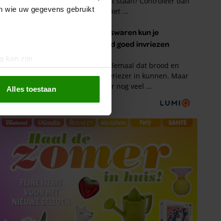
en wie uw gegevens gebruikt
g kan zijn
erprinting)
t
detailgedeelte
in. U kunt uw
Alles toestaan
 media te bieden en om ons
ze partners voor social
nformatie die u aan ze heeft
oord met onze cookies als u