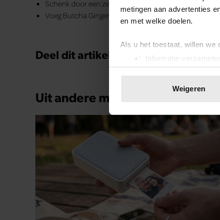
Schenk door een zeef in een champagne glas
metingen aan advertenties en
Voeg Butcha Ginger & Kaffir Lime toe
en met welke doelen.
Als u het toestaat, willen we
Deel dit artikel op social media!
Informatie verzamelen
Uw apparaat identific
Lees meer over hoe uw perso
Weigeren
Uit andere media
toestemming op elk moment wi
We gebruiken cookies om cont
websiteverkeer te analyseren
media, adverteren en analys
verstrekt of die ze hebben v
onze website blijft gebruiken.