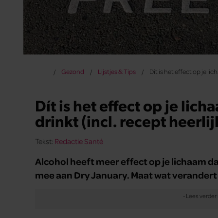
Gezond
Lijstjes & Tips
Dít is het effect op je li
Dít is het effect op je lic
drinkt (incl. recept heerli
Tekst:
Redactie Santé
Alcohol heeft meer effect op je lichaam 
mee aan Dry January. Maat wat verandert e