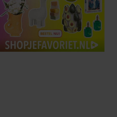
Tips om je lekker in je vel
te voelen
Met de Santé nieuwsbrief ontvang je elke
week tips om je energiek, ontspannen en in
balans te voelen.