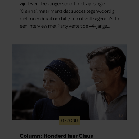
zijn leven. De zanger scoort met zijn single
‘Gianna’, maar merkt dat succes tegenwoordig
niet meer draait om hitlijsten of volle agenda’s. In
een interview met Party vertelt de 44-jarige
artiest dat hij bewust gas terugneemt. Zijn gezin
staat voorop en ook over het gemis van zijn
oudste zoon London spreekt hij openhartig.
GEZOND
Column: Honderd jaar Claus