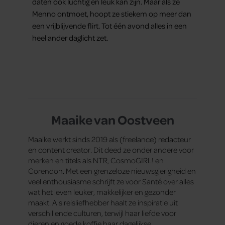
daten ook luchtig en leuk kan zijn. Maar als ze
Menno ontmoet, hoopt ze stiekem op meer dan
een vrijblijvende flirt. Tot één avond alles in een
heel ander daglicht zet.
Maaike van Oostveen
Maaike werkt sinds 2019 als (freelance) redacteur
en content creator. Dit deed ze onder andere voor
merken en titels als NTR, CosmoGIRL! en
Corendon. Met een grenzeloze nieuwsgierigheid en
veel enthousiasme schrijft ze voor Santé over alles
wat het leven leuker, makkelijker en gezonder
maakt. Als reisliefhebber haalt ze inspiratie uit
verschillende culturen, terwijl haar liefde voor
dieren en goede koffie haar dagelijkse