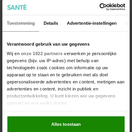
niet aan je conditie)
Toestemming
Details
Advertentie-instellingen
Ov
Verantwoord gebruik van uw gegevens
Wij en
onze 1022 partners
verwerken je persoonlijke
gegevens (bijv. uw IP-adres) met behulp van
technologieën zoals cookies om informatie op uw
apparaat op te slaan en te gebruiken met als doel
Dít doet dagelijks wandelen
gepersonaliseerde advertenties en content, metingen aan
met je eetlust
advertenties en content, inzicht in publiek en
productontwikkeling. U kunt kiezen wie uw gegevens
gebruikt en met welke doelen.
Als u het toestaat, willen we ook graag:
Alles toestaan
Informatie verzamelen over uw geografische