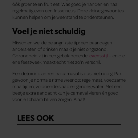
óók groente en fruit eet. Was goed je handen en haal
regelmatig even een frisse neus. Deze kleine gewoontes
kunnen helpen om je weerstand te ondersteunen.
Voel je niet schuldig
Misschien wel de belangrijkste tip: een paar dagen
anders eten of drinken maakt je niet ongezond.
Gezondheid zit in een gebalanceerde
levensstijl
– en die
ene feestweek maakt echt niet zo’n verschil.
Een detox inplannen na carnaval is dus niet nodig. Pak
gewoon je normale ritme weer op: regelmaat, voedzame
maaltijden, voldoende slaap en genoeg water. Met een
beetje extra aandacht kun je carnaval vieren én goed
voor je lichaam blijven zorgen. Alaaf!
LEES OOK