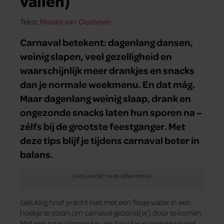
vallen)
Tekst:
Maaike van Oostveen
Carnaval betekent: dagenlang dansen,
weinig slapen, veel gezelligheid en
waarschijnlijk meer drankjes en snacks
dan je normale weekmenu. En dat mág.
Maar dagenlang weinig slaap, drank en
ongezonde snacks laten hun sporen na –
zélfs bij de grootste feestganger. Met
deze tips blijf je tijdens carnaval beter in
balans.
Gelukkig hoef je écht niet met een flesje water in een
hoekje te staan om carnaval gezond(er) door te komen.
Met een paar slimme keuzes houd je je energie op peil –