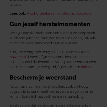
balans.
Lees ook:
‘Alcohol drinken én afvallen: zo doe je dat’
Gun jezelf herstelmomenten
Weinig slaap tikt sneller aan dan je denkt en slaap heeft
je lichaam juist heel hard nodig om alle alcohol, prikkels
en minder voedzame voeding te verwerken
Kun je overdag even terug naar huis voor een korte
powernap
? Doen! Of ga één avond iets eerder naar
huis. Ook dat is helemaal prima. Je plezier wordt er echt
niet minder van – je energie blijft juist lekker in
balans
.
Bescherm je weerstand
Na carnaval schieten de griepcijfers vaak omhoog.
Logisch: je lichaam heeft veel te verduren gehad en je
komt in korte tijd met veel mensen in aanraking.
Zorg daarom dat je overdag – naast lekkere snacks –