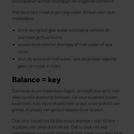
boosdoener achter hoofdpijn de volgende ochtend.
Met deze tips maak je genoeg water drinken een stuk
makkelijker:
drink een groot glas water voordat je vertrekt én
wanneer je thuis komt
wissel alcoholische drankjes af met water of spa
rood.
sluit de avond af met water, ook als je daar eigenlijk
geen zin meer in hebt
Balance = key
Carnaval duurt meerdere dagen. Je hoeft dus echt niet
alles op één avond te beleven. Ga voor kwaliteit boven
kwantiteit. Kies bijvoorbeeld één snack waar je écht van
geniet, in plaats van gedachteloos door te eten.
Ook slim: houd het bij één soort drankje – wijn óf bier –
in plaats van alles door elkaar. Dat is vaak net wat
vriendelijker voor je lijf. Wissel af met water voor een fijne