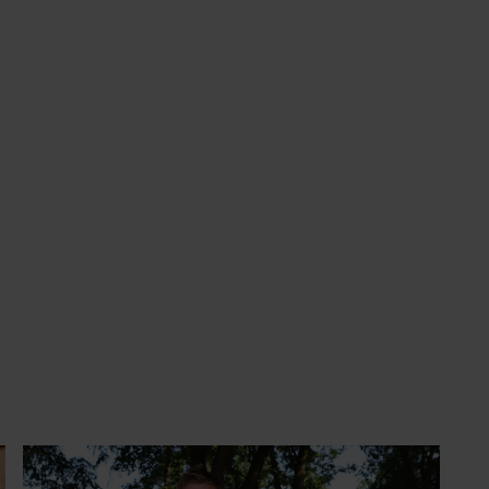
GEZOND
Jaïr Ferwerda openhartig over zijn
jeugd: “Mijn zus is mijn morele
kompas”
Jaïr Ferwerda heeft een persoonlijk inkijkje gegeven
in zijn jeugd, zijn familie en de bijzondere band met
zijn zus Berbel. De politiek verslaggever en
programmamaker, bekend van onder meer ‘Jinek’,
‘Beau’, ‘Renze’, ‘Humberto’ en ‘RTL Tonight’, vertelt