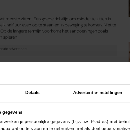
meeste zitten. Een goede richtlijn om minder te zitten is
elk half uur even op te staan en in beweging te komen. Niet te
voel. Op de langere termijn voorkomt het aandoeningen zoals
n spieren.
n vijf eet. Eet bij voorkeur plantaardige en verse producten die
en 250 gram fruit. Kies voor volkoren producten,
voor vruchtensappen. Hier zit enorm veel suiker in. Eet een
Details
Advertentie-instellingen
 rood vlees en eet of drink enkele porties zuivel per dag.
w gegevens
erwerken je persoonlijke gegevens (bijv. uw IP-adres) met behul
apparaat op te slaan en te gebruiken met als doel gepersonalise