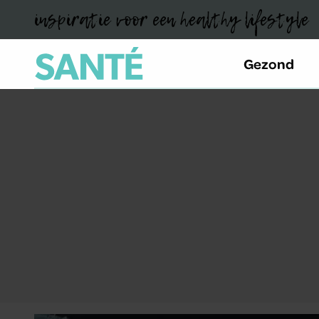
inspiratie voor een healthy lifestyle
Gezond