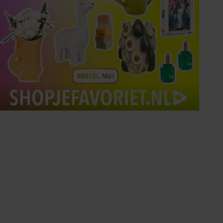
Tips om je lekker in je vel
te voelen
Met de Santé nieuwsbrief ontvang je elke
week tips om je energiek, ontspannen en in
balans te voelen.