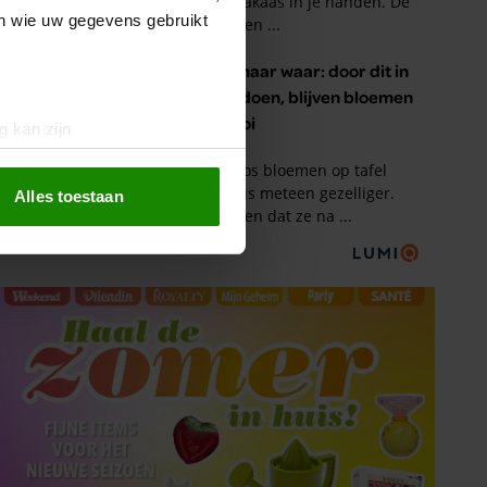
en wie uw gegevens gebruikt
g kan zijn
erprinting)
t
detailgedeelte
in. U kunt uw
Alles toestaan
 media te bieden en om ons
ze partners voor social
nformatie die u aan ze heeft
oord met onze cookies als u