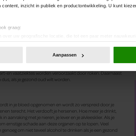
en en verwerken je hersenen de indrukken van de dag.
 content, inzicht in publiek en productontwikkeling. U kunt kiez
tionerend lichaam. Over het algemeen is slapen tussen 6,5 tot
en is erg belangrijk voor een gezond leven. Maar daarom
 dingen die je leuk vindt om te doen.
 ook graag:
 over uw geografische locatie, die tot een paar meter nauwkeuri
eren door het actief te scannen op specifieke eigenschappen (fing
onlijke gegevens worden verwerkt en stel uw voorkeuren in he
Aanpassen
jzigen of intrekken in de Cookieverklaring.
. Door roken verslechtert je conditie. Het verhoogt de kans op
art-en vaatziektes worden veroorzaakt door roken. Daarnaast
ent en advertenties te personaliseren, om functies voor social
n dus, als je gezond oud wilt worden.
. Ook delen we informatie over uw gebruik van onze site met on
e. Deze partners kunnen deze gegevens combineren met andere i
erzameld op basis van uw gebruik van hun services. U gaat akk
wordt in je bloed opgenomen en wordt zo verspreid door je
enen terecht. Het verdooft je hersenen. Hoe meer je drinkt,
 in aanraking met je nieren, je lever en je alvleesklier. Als je
s om ernstige schade aan deze organen op te lopen. Veel
 genoeg om niet teveel alcohol te drinken als je een gezond