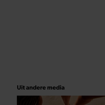
GEZOND
Waarom je voeten op warme dagen
opzwellen (en wat je eraan kunt doen)
Zodra de temperatuur boven de 25 graden
uitkomt, lijken je sneakers in één klap een maat
kleiner. Sandalen knellen, slippers laten een afdruk
achter en aan het einde van de dag voelen je
voeten zwaar aan.