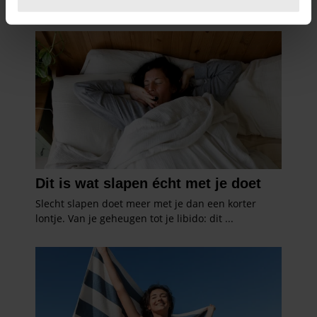
U kunt uw toestemming op elk moment wijzigen of
intrekken in de Cookieverklaring.
We gebruiken cookies om content en advertenties te
personaliseren, om functies voor social media te bieden
en om ons websiteverkeer te analyseren. Ook delen we
informatie over uw gebruik van onze site met onze
partners voor social media, adverteren en analyse. Deze
partners kunnen deze gegevens combineren met andere
informatie die u aan ze heeft verstrekt of die ze hebben
verzameld op basis van uw gebruik van hun services. U
gaat akkoord met onze cookies als u onze website blijft
gebruiken.