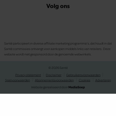
Volg ons
Santé participeert in diverse affiliate marketing programma’s, dat houdt in dat
Santé commissies ontvangt voor aankopen middels links van retailers. Deze
website wordt niet gesponsord door de genoemde webwinkels.
© 2026 Santé
Privacy statement
Disclaimer
Gebruikersvoorwaarden
Spelvoorwaarden
Abonnementsvoorwaarden
Cookies
Adverteren
Website gerealiseerd door
MediaSoep