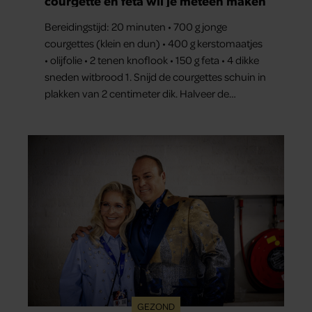
courgette en feta wil je meteen maken
Bereidingstijd: 20 minuten • 700 g jonge
courgettes (klein en dun) • 400 g kerstomaatjes
• olijfolie • 2 tenen knoflook • 150 g feta • 4 dikke
sneden witbrood 1. Snijd de courgettes schuin in
plakken van 2 centimeter dik. Halveer de
tomaatjes. Pel en hak de knoflook. 2. Verhit een
scheut olie in…
GEZOND