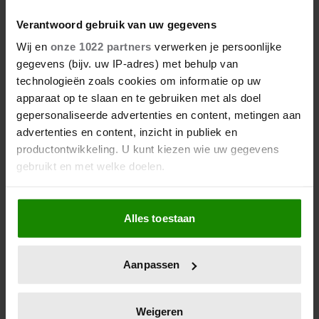
kosten)
Verantwoord gebruik van uw gegevens
Wij en
onze 1022 partners
verwerken je persoonlijke
gegevens (bijv. uw IP-adres) met behulp van
technologieën zoals cookies om informatie op uw
apparaat op te slaan en te gebruiken met als doel
gepersonaliseerde advertenties en content, metingen aan
advertenties en content, inzicht in publiek en
productontwikkeling. U kunt kiezen wie uw gegevens
gebruikt en met welke doelen.
Als u het toestaat, willen we ook graag:
Alles toestaan
Informatie verzamelen over uw geografische
locatie, die tot een paar meter nauwkeurig kan zijn
Uw apparaat identificeren door het actief te
Aanpassen
scannen op specifieke eigenschappen (fingerprinting)
Lees meer over hoe uw persoonlijke gegevens worden
verwerkt en stel uw voorkeuren in het
detailgedeelte
in.
Weigeren