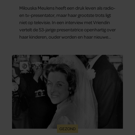
Milouska Meulens heeft een druk leven als radio-
en tv-presentator, maar haar grootste trots ligt
niet op televisie. In een interview met Vriendin
vertelt de 53-jarige presentatrice openhartig over
haar kinderen, ouder worden en haar nieuwe
kinderboek Chill. Ook blikt ze terug op haar jeugd
en deelt ze welke levenslessen haar vandaag de
dag het meest bezighouden.
GEZOND