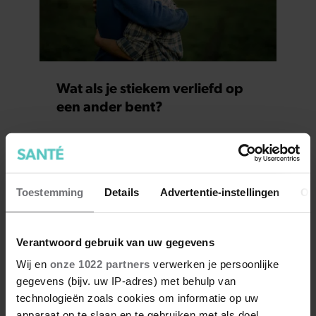
Wat als je stiekem verliefd op
een ander bent?
Toestemming
Details
Advertentie-instellingen
Ov
Verantwoord gebruik van uw gegevens
Wij en
onze 1022 partners
verwerken je persoonlijke
gegevens (bijv. uw IP-adres) met behulp van
technologieën zoals cookies om informatie op uw
7 kleine dingen die je leven
apparaat op te slaan en te gebruiken met als doel