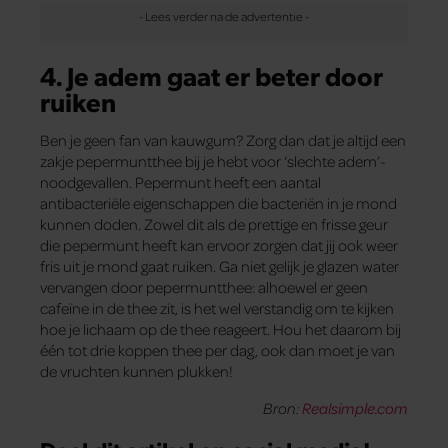
4. Je adem gaat er beter door
ruiken
Ben je geen fan van kauwgum? Zorg dan dat je altijd een
zakje pepermuntthee bij je hebt voor ‘slechte adem’-
noodgevallen. Pepermunt heeft een aantal
antibacteriële eigenschappen die bacteriën in je mond
kunnen doden. Zowel dit als de prettige en frisse geur
die pepermunt heeft kan ervoor zorgen dat jij ook weer
fris uit je mond gaat ruiken. Ga niet gelijk je glazen water
vervangen door pepermuntthee: alhoewel er geen
cafeïne in de thee zit, is het wel verstandig om te kijken
hoe je lichaam op de thee reageert. Hou het daarom bij
één tot drie koppen thee per dag, ook dan moet je van
de vruchten kunnen plukken!
Bron:
Realsimple.com