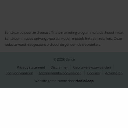
Santé participeert in diverse affiliate marketing programma’s, dat houdt in dat
Santé commissies ontvangt voor aankopen middels links van retailers. Deze
website wordt niet gesponsord door de genoemde webwinkels.
© 2026 Santé
Privacy statement
Disclaimer
Gebruikersvoorwaarden
Spelvoorwaarden
Abonnementsvoorwaarden
Cookies
Adverteren
Website gerealiseerd door
MediaSoep