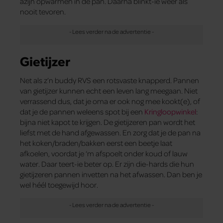
azijn opwarmen in de pan. Daarna blinkt-ie weer als
nooit tevoren.
Gietijzer
Net als z’n buddy RVS een rotsvaste knapperd. Pannen
van gietijzer kunnen echt een leven lang meegaan. Niet
verrassend dus, dat je oma er ook nog mee kookt(e), of
dat je de pannen weleens spot bij een
Kringloopwinkel
:
bijna niet kapot te krijgen. De gietijzeren pan wordt het
liefst met de hand afgewassen. En zorg dat je de pan na
het koken/braden/bakken eerst een beetje laat
afkoelen, voordat je ‘m afspoelt onder koud of lauw
water. Daar teert-ie beter op. Er zijn die-hards die hun
gietijzeren pannen invetten na het afwassen. Dan ben je
wel héél toegewijd hoor.