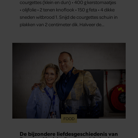
courgettes (klein en dun) • 400 g kerstomaatjes
• olijfolie • 2 tenen knoflook • 150 g feta • 4 dikke
sneden witbrood 1. Snijd de courgettes schuin in
plakken van 2 centimeter dik. Halveer de
tomaatjes. Pel en hak de knoflook. 2. Verhit een
scheut olie in…
FOOD
De bijzondere liefdesgeschiedenis van