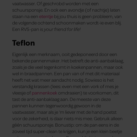
vaatwasser. Of geschrobd worden met een
schuursponsje. En ook een avondje (of nachtje) laten
staan na een
etentje
bij jou thuis is geen probleem, van
de volgende ochtend schoonmaken wordt-ie even blij.
Een RVS-pan is
your friend for life!
Teflon
Eigenlijk een merknaam, ooit gedeponeerd door een
bekende pannenmaker. Het betreft de anti-aanbaklaag,
zoals je die veel tegenkomt in koekenpannen, maar ook
wel in braadpannen. Een pan van of met dit materiaal
heeft net wat meer aandacht nodig. Sowieso is het
verstandig krassen (lees: even met een vork of mes je
vleesje of
pannenkoek
omdraaien) te voorkomen, dit
tast de anti-aanbaklaag aan. De meeste van deze
pannen kunnen tegenwoordig gewoon in de
vaatwasser, maar als je ‘m liever met de hand poetst
voor de zekerheid, is daar niets mis mee. Gebruik alleen
géén schuursponsje. Bonustip: om de pan eens in de
zoveel tijd super-clean te krijgen, kun je een klein beetje