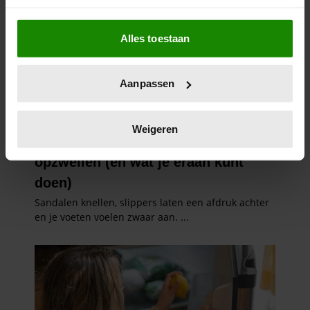
Als u het toestaat, willen we ook graag:
Alles toestaan
Informatie verzamelen over uw geografische
locatie, die tot een paar meter nauwkeurig kan zijn
Uw apparaat identificeren door het actief te
Aanpassen
scannen op specifieke eigenschappen (fingerprinting)
Lees meer over hoe uw persoonlijke gegevens worden
verwerkt en stel uw voorkeuren in het
detailgedeelte
in.
Weigeren
U kunt uw toestemming op elk moment wijzigen of
intrekken in de Cookieverklaring.
We gebruiken cookies om content en advertenties te
personaliseren, om functies voor social media te bieden
en om ons websiteverkeer te analyseren. Ook delen we
informatie over uw gebruik van onze site met onze
partners voor social media, adverteren en analyse. Deze
partners kunnen deze gegevens combineren met andere
informatie die u aan ze heeft verstrekt of die ze hebben
verzameld op basis van uw gebruik van hun services. U