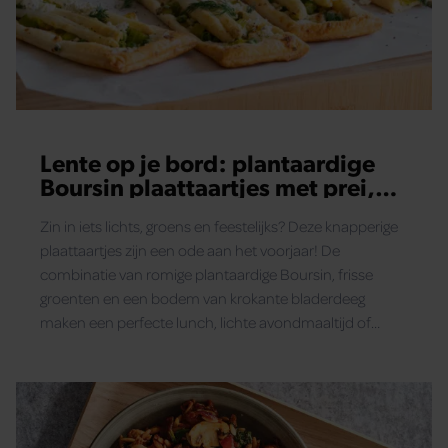
Lente op je bord: plantaardige
Boursin plaattaartjes met prei,
erwten en asperges
Zin in iets lichts, groens en feestelijks? Deze knapperige
plaattaartjes zijn een ode aan het voorjaar! De
combinatie van romige plantaardige Boursin, frisse
groenten en een bodem van krokante bladerdeeg
maken een perfecte lunch, lichte avondmaaltijd of
borrelhapje. Makkelijk te maken, boordevol smaak en
helemaal plantaardig.