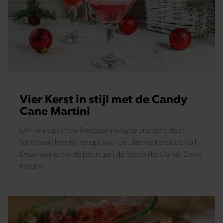
partners kunnen deze gegevens combineren met andere
informatie die u aan ze heeft verstrekt of die ze hebben
verzameld op basis van uw gebruik van hun services. U
gaat akkoord met onze cookies als u onze website blijft
gebruiken.
Vier Kerst in stijl met de Candy
Cane Martini
Om je alvast in de feeststemming te brengen, deelt
Santé een heerlijk recept voor de ultieme kerstcocktail.
Deze keer is het de beurt aan de feestelijke Candy Cane
Martini!