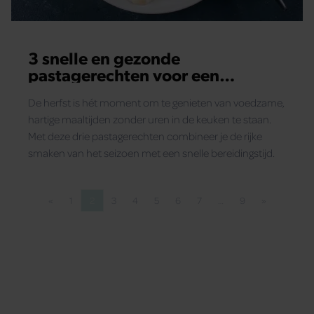
3 snelle en gezonde
pastagerechten voor een
heerlijke herfstavond
De herfst is hét moment om te genieten van voedzame,
hartige maaltijden zonder uren in de keuken te staan.
Met deze drie pastagerechten combineer je de rijke
smaken van het seizoen met een snelle bereidingstijd.
«
1
2
3
4
5
6
7
…
9
»
Vorige pagina
Pagina
Pagina
Pagina
Pagina
Pagina
Pagina
Pagina
Pagina
Volgende pa