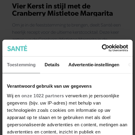
Vier Kerst in stijl met de
Cranberry Mistletoe Margarita
Om je in de feeststemming te brengen, deelt Santé een
heerlijk recept voor de ultieme kerstcocktail. Deze keer
zetten we de Cranberry Mistletoe Margarita in de
spotlight!
Toestemming
Details
Advertentie-instellingen
Ov
Verantwoord gebruik van uw gegevens
Wij en
onze 1022 partners
verwerken je persoonlijke
gegevens (bijv. uw IP-adres) met behulp van
technologieën zoals cookies om informatie op uw
apparaat op te slaan en te gebruiken met als doel
gepersonaliseerde advertenties en content, metingen aan
advertenties en content, inzicht in publiek en