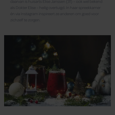
daarvan is huisarts Elise Janssen (31) – ook wel bekend
als Dokter Elise – heilig overtuigd. In haar spreekkamer
én via Instagram inspireert ze anderen om goed voor
zichzelf te zorgen.