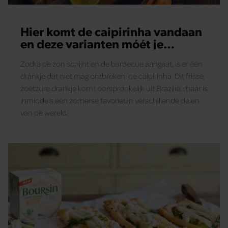
Hier komt de caipirinha vandaan
en deze varianten móét je
proberen!
Zodra de zon schijnt en de barbecue aangaat, is er één
drankje dat niet mag ontbreken: de caipirinha. Dit frisse,
zoetzure drankje komt oorspronkelijk uit Brazilië, maar is
inmiddels een zomerse favoriet in verschillende delen
van de wereld.