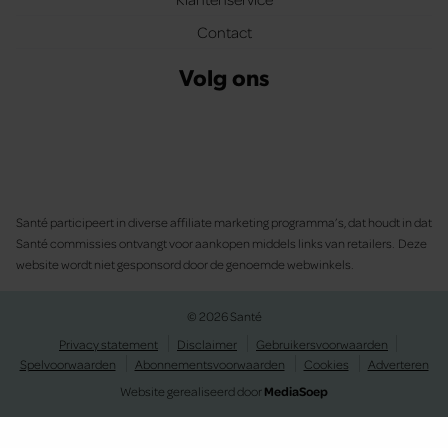
Contact
Volg ons
Santé participeert in diverse affiliate marketing programma’s, dat houdt in dat
Santé commissies ontvangt voor aankopen middels links van retailers. Deze
website wordt niet gesponsord door de genoemde webwinkels.
© 2026 Santé
Privacy statement
Disclaimer
Gebruikersvoorwaarden
Spelvoorwaarden
Abonnementsvoorwaarden
Cookies
Adverteren
Website gerealiseerd door
MediaSoep