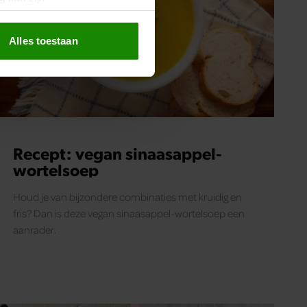
erprinting)
t
detailgedeelte
in. U kunt uw
Alles toestaan
 media te bieden en om ons
ze partners voor social
nformatie die u aan ze heeft
oord met onze cookies als u
Recept: vegan sinaasappel-
wortelsoep
Houd je van bijzondere combinaties met kruidig en
fris? Dan is deze vegan sinaasappel-wortelsoep een
aanrader.