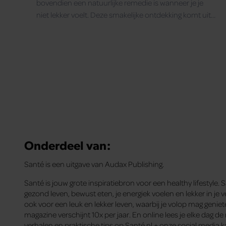
bovendien een natuurlijke remedie is wanneer je je
niet lekker voelt. Deze smakelijke ontdekking komt uit
het westen van Afrika: de Kaapverdische eilanden.
Onderdeel van:
Santé is een uitgave van Audax Publishing.
Santé is jouw grote inspiratiebron voor een healthy lifestyle. 
gezond leven, bewust eten, je energiek voelen en lekker in je ve
ook voor een leuk en lekker leven, waarbij je volop mag genie
magazine verschijnt 10x per jaar. En online lees je elke dag d
verhalen en praktische tips op Santé.nl + onze social media k