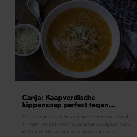
Canja: Kaapverdische
kippensoep perfect tegen
verkoudheid
Op zoek naar een heerlijke soep die boordevol smaak
en vitamines zit en ook nog eens eenvoudig te maken
is? Santé heeft de perfecte soep gevonden die