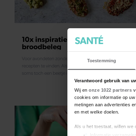
10x inspiratie voor vegetarisch
broodbeleg
Voor avondeten zonder vlees zijn heel veel lekkere
Toestemming
recepten te vinden. Als het gaat om de lunch zijn we
soms toch een beetje inspiratieloos.
Verantwoord gebruik van u
Wij en
onze 1022 partners
v
cookies om informatie op uw 
metingen aan advertenties en
en met welke doelen.
Als u het toestaat, willen we
Informatie verzamelen