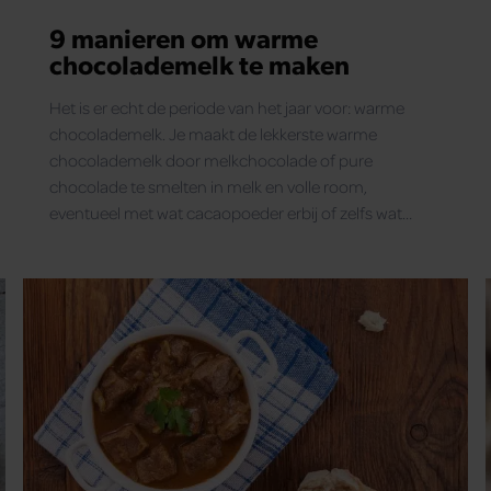
9 manieren om warme
chocolademelk te maken
Het is er echt de periode van het jaar voor: warme
chocolademelk. Je maakt de lekkerste warme
chocolademelk door melkchocolade of pure
chocolade te smelten in melk en volle room,
eventueel met wat cacaopoeder erbij of zelfs wat
suiker of vanille-extract. Maar mocht je alsnog nét iets
meer willen dan traditionele warme chocolademelk,
dan hebben wij deze 9 verrassende opties voor je!