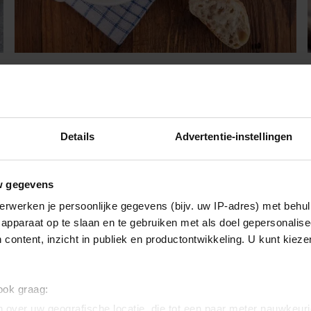
Dit overheerlijke hachee recept
is de perfecte herfstmaaltijd
Stel je voor: een hachee zó verrukkelijk dat je het met
Details
Advertentie-instellingen
al je vrienden wilt delen. Bereid je voor op een culinaire
sensatie, speciaal onthuld voor jou.
w gegevens
erwerken je persoonlijke gegevens (bijv. uw IP-adres) met behul
apparaat op te slaan en te gebruiken met als doel gepersonalise
 content, inzicht in publiek en productontwikkeling. U kunt kiez
 ook graag:
 over uw geografische locatie, die tot een paar meter nauwkeuri