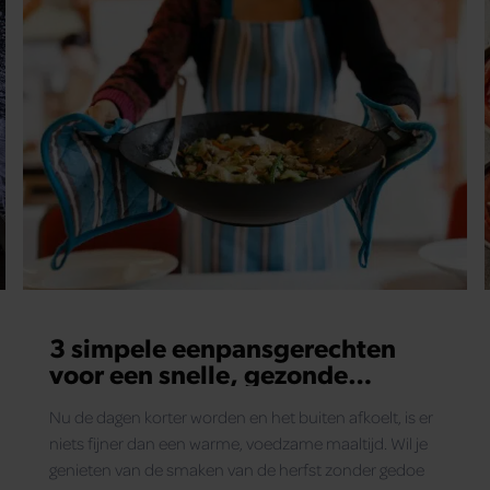
3 simpele eenpansgerechten
voor een snelle, gezonde
herfstmaaltijd zonder
Nu de dagen korter worden en het buiten afkoelt, is er
afwasstress
niets fijner dan een warme, voedzame maaltijd. Wil je
genieten van de smaken van de herfst zonder gedoe