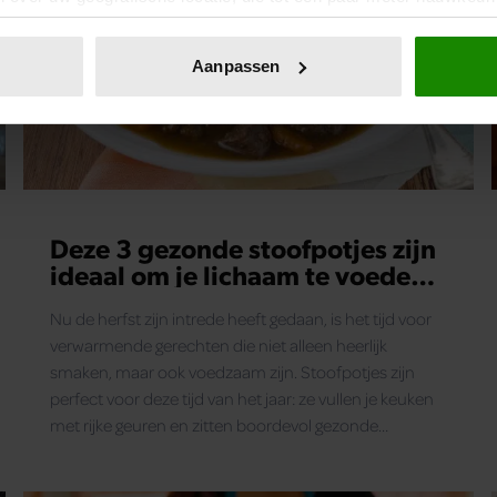
eren door het actief te scannen op specifieke eigenschappen (fing
onlijke gegevens worden verwerkt en stel uw voorkeuren in he
Aanpassen
jzigen of intrekken in de Cookieverklaring.
ent en advertenties te personaliseren, om functies voor social
. Ook delen we informatie over uw gebruik van onze site met on
e. Deze partners kunnen deze gegevens combineren met andere i
erzameld op basis van uw gebruik van hun services. U gaat akk
Deze 3 gezonde stoofpotjes zijn
ideaal om je lichaam te voeden
na een drukke herfstdag
Nu de herfst zijn intrede heeft gedaan, is het tijd voor
verwarmende gerechten die niet alleen heerlijk
smaken, maar ook voedzaam zijn. Stoofpotjes zijn
perfect voor deze tijd van het jaar: ze vullen je keuken
met rijke geuren en zitten boordevol gezonde
ingrediënten. Ontdek hoe je ze maakt!