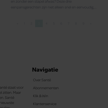
en zonder een stapel afwas? Deze drie
eenpansgerechten zijn niet alleen snel en eenvoudig,
maar ook perfect voor drukke dagen waarop je toch
gezond wilt eten.
«
1
2
3
4
5
6
7
8
9
»
Vorige pagina
Pagina
Pagina
Pagina
Pagina
Pagina
Pagina
Pagina
Pagina
Pagina
Volgende pa
Navigatie
Over Santé
Santé staat voor
Abonnementen
l zitten. Maar
Klik & Win
ten. Santé
e nieuwste
Klantenservice
analen.