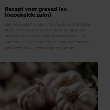
Recept voor gravad lax
(gepekelde zalm)
Eten uit Zweden? Grote kans dat je Zweedse balletjes
denkt. Maar het land kent nog véél meer lekkernijen.
We delen een paar recepten uit het kookboek Het
lekkerste uit Zweden dat bomvol staat met Zweedse
klassiekers. Dit keer: een recept voor gravad lax.