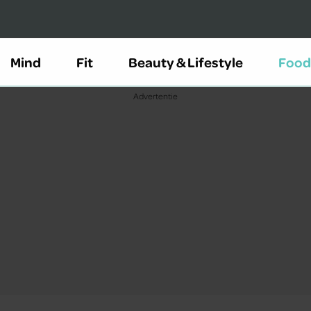
Mind
Fit
Beauty & Lifestyle
Food