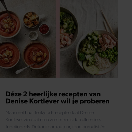
Déze 2 heerlijke recepten van
Denise Kortlever wil je proberen
Maar met haar feelgood-recepten laat Denise
Kortlever zien dat eten veel meer is dan alleen iets
functioneels. De kookboekauteur, foodjournalist én