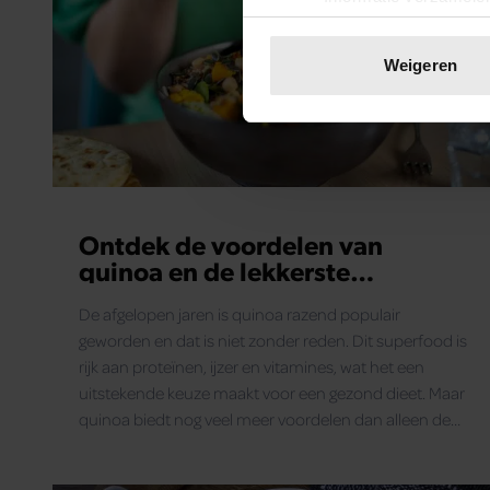
Uw apparaat identific
Lees meer over hoe uw perso
Weigeren
toestemming op elk moment wi
We gebruiken cookies om cont
websiteverkeer te analyseren
media, adverteren en analys
verstrekt of die ze hebben v
Ontdek de voordelen van
onze website blijft gebruiken.
quinoa en de lekkerste
combinaties met deze
De afgelopen jaren is quinoa razend populair
‘superfood’
geworden en dat is niet zonder reden. Dit superfood is
rijk aan proteïnen, ijzer en vitamines, wat het een
uitstekende keuze maakt voor een gezond dieet. Maar
quinoa biedt nog veel meer voordelen dan alleen de
essentiële voedingsstoffen die het bevat.