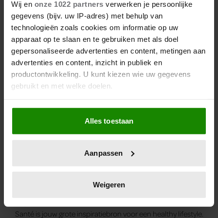
Wij en
onze 1022 partners
verwerken je persoonlijke
Heerlijke taart met Monchou die je zelf kan maken en
gegevens (bijv. uw IP-adres) met behulp van
die bijna niet kan mislukken.
technologieën zoals cookies om informatie op uw
apparaat op te slaan en te gebruiken met als doel
gepersonaliseerde advertenties en content, metingen aan
«
1
…
4
5
6
7
8
9
Vorige pagina
Pagina
Pagina
Pagina
Pagina
Pagina
Pagina
Pagina
advertenties en content, inzicht in publiek en
productontwikkeling. U kunt kiezen wie uw gegevens
gebruikt en met welke doelen.
Als u het toestaat, willen we ook graag:
Alles toestaan
Informatie verzamelen over uw geografische
locatie, die tot een paar meter nauwkeurig kan zijn
Uw apparaat identificeren door het actief te
Aanpassen
scannen op specifieke eigenschappen (fingerprinting)
Lees meer over hoe uw persoonlijke gegevens worden
Onderdeel van:
verwerkt en stel uw voorkeuren in het
detailgedeelte
in.
Weigeren
U kunt uw toestemming op elk moment wijzigen of
Santé is een uitgave van Audax Publishing.
intrekken in de Cookieverklaring.
Santé is jouw grote inspiratiebron voor een healthy lifestyle.