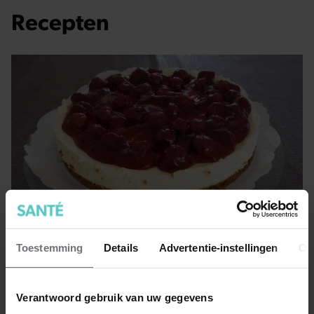
Recepten
Toestemming
Details
Advertentie-instellingen
Ov
Klassieke monchou-taart om zelf
te maken
Verantwoord gebruik van uw gegevens