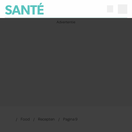
Food
Recepten
Pagina 9