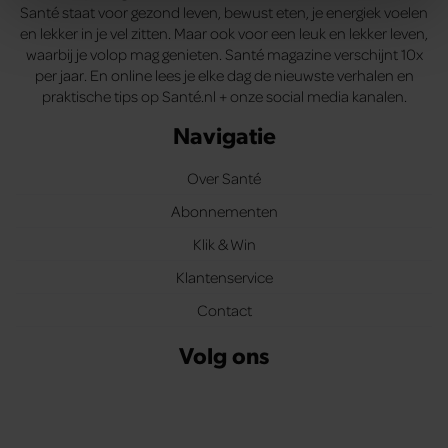
Santé staat voor gezond leven, bewust eten, je energiek voelen
We gebruiken cookies om content en advertenties te
en lekker in je vel zitten. Maar ook voor een leuk en lekker leven,
personaliseren, om functies voor social media te bieden
waarbij je volop mag genieten. Santé magazine verschijnt 10x
en om ons websiteverkeer te analyseren. Ook delen we
per jaar. En online lees je elke dag de nieuwste verhalen en
praktische tips op Santé.nl + onze social media kanalen.
informatie over uw gebruik van onze site met onze
partners voor social media, adverteren en analyse. Deze
Navigatie
partners kunnen deze gegevens combineren met andere
informatie die u aan ze heeft verstrekt of die ze hebben
Over Santé
verzameld op basis van uw gebruik van hun services. U
Abonnementen
gaat akkoord met onze cookies als u onze website blijft
gebruiken.
Klik & Win
Klantenservice
Contact
Volg ons