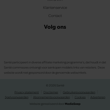
Klantenservice
Contact
Volg ons
Santé participeert in diverse affiliate marketing programma’s, dat houdt in dat
Santé commissies ontvangt voor aankopen middels links van retailers. Deze
website wordt niet gesponsord door de genoemde webwinkels.
© 2026 Santé
Privacy statement
Disclaimer
Gebruikersvoorwaarden
Spelvoorwaarden
Abonnementsvoorwaarden
Cookies
Adverteren
Website gerealiseerd door
MediaSoep