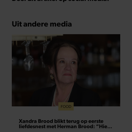
Uit andere media
FOOD
Xandra Brood blikt terug op eerste
liefdesnest met Herman Brood: “Hier
is Lola geboren”