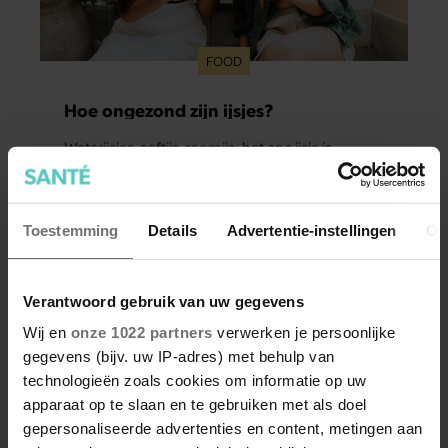
FOOD
Hoe ongezond zijn ijsjes?
Waterijsjes, softijs, roomijs: het ene ijsje is
gezonder dan het andere. Voor welk ijs moet je
kiezen als je minder calorieën wilt binnenkrijgen?
Toestemming
Details
Advertentie-instellingen
Ov
Verantwoord gebruik van uw gegevens
Wij en
onze 1022 partners
verwerken je persoonlijke
gegevens (bijv. uw IP-adres) met behulp van
Meer van Santé
technologieën zoals cookies om informatie op uw
apparaat op te slaan en te gebruiken met als doel
gepersonaliseerde advertenties en content, metingen aan