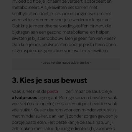
invloed op hoe je lichaam ze verteert, absorbeert en
metaboliseert. Als je eiwitten eet samen met
koolhydraten, doet je lichaam er langer over om het
voedsel te verteren en voel je je wederom langer vol.
Ook krijg je meer diverse voedingstoffen binnen, die
bijdragen aan een gezond metabolisme, en helpen
eiwitten je bij spieropbouw. Ben je geen fan van vlees?
Dan kun je ook peulvruchten door je pasta heen doen
of geraspte kaas gebruiken voor wat extra eiwitten.
3. Kies je saus bewust
Vaak is het niet de
pasta
zelf, maar de saus die je
afvalproces
tegengaat. Romige sauzen bevatten vaak
veel vet (en calorieën) en sauzen uit pot bevatten vaak
veel suiker. Kies er daarom voor een minder vette saus
met minder suiker, dan kan jij zonder zorgen gewoon je
bordje pasta eten. Het beste kan je de saus natuurlijk
zelf maken met natuurlijke ingrediënten (bijvoorbeeld