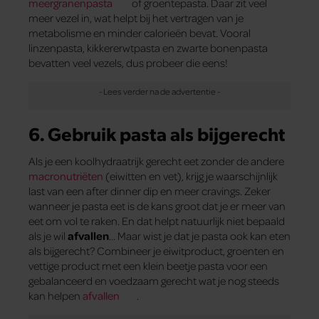
meergranenpasta
of groentepasta. Daar zit veel
meer vezel in, wat helpt bij het vertragen van je
metabolisme en minder calorieën bevat. Vooral
linzenpasta, kikkererwtpasta en zwarte bonenpasta
bevatten veel vezels, dus probeer die eens!
6. Gebruik pasta als bijgerecht
Als je een koolhydraatrijk gerecht eet zonder de andere
macronutriëten
(eiwitten en vet), krijg je waarschijnlijk
last van een after dinner dip en meer cravings. Zeker
wanneer je pasta eet is de kans groot dat je er meer van
eet om vol te raken. En dat helpt natuurlijk niet bepaald
als je wil
afvallen
… Maar wist je dat je pasta ook kan eten
als bijgerecht? Combineer je eiwitproduct, groenten en
vettige product met een klein beetje pasta voor een
gebalanceerd en voedzaam gerecht wat je nog steeds
kan helpen
afvallen
.