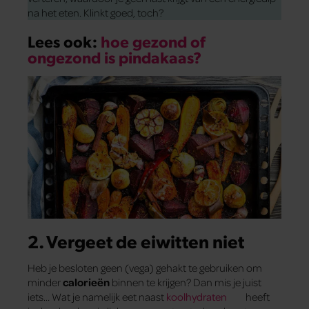
na het eten. Klinkt goed, toch?
Lees ook:
hoe gezond of
ongezond is pindakaas?
2. Vergeet de eiwitten niet
Heb je besloten geen (vega) gehakt te gebruiken om
minder
calorieën
binnen te krijgen? Dan mis je juist
iets… Wat je namelijk eet naast
koolhydraten
heeft