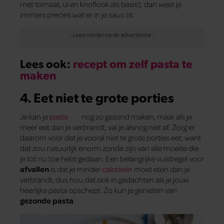
met tomaat, ui en knoflook als basis), dan weet je
immers precies wat er in je saus zit.
Lees ook:
recept om zelf pasta te
maken
4. Eet niet te grote porties
Je kan je
pasta
nog zo gezond maken, maar als je
meer eet dan je verbrandt, val je alsnog niet af. Zorg er
daarom voor dat je vooral niet te grote porties eet, want
dat zou natuurlijk enorm zonde zijn van alle moeite die
je tot nu toe hebt gedaan. Een belangrijke vuistregel voor
afvallen
is dat je minder
calorieën
moet eten dan je
verbrandt, dus hou dat ook in gedachten als je jouw
heerlijke pasta opschept. Zo kun je genieten van
gezonde pasta
.