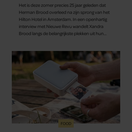
Het is deze zomer precies 25 jaar geleden dat
Herman Brood overleed na zijn sprong van het
Hilton Hotel in Amsterdam. In een openhartig
interview met Nieuwe Revu wandelt Xandra
Brood langs de belangrijkste plekken uit hun
gezamenlijke verleden. Vooral de woning aan de
Lange Leidsedwarsstraat roept een stortvloed
aan herinneringen op. Daar begon hun leven
samen en werd dochter Lola geboren.
FOOD