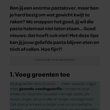
Ben jij een enorme pastalover, maar ben
je hard bezig om wat gewicht kwijt te
raken? We snappen het goed, jij wil die
pasta helemaal niet laten staan… Goed
nieuws: dat hoeft ook niet! Met deze tips
kan jij jouw geliefde pasta blijven eten en
tóch afvallen. Hoe fijn?!
1. Voeg groenten toe
Als je groenten door je
pasta
heen verwerkt, krijg je
meer
gezonde voedingsstoffe
n binnen én zit je
sneller vol. Groenten bevatten namelijk vezels, die
ervoor zorgen dat je sneller en langer verzadigd bent.
Ook doet je lichaam er langer over om je maaltijd te
verteren, waardoor je geen last krijgt van een energiedip