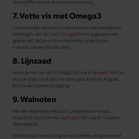
afvalstoffen wordt daardoor bevorderd.
7. Vette vis met Omega3
De essentiële vetzuren ondersteunen het herstellend
vermogen van de huid.
Omega3
is het zogenoemde
‘goede vet’ dat je vindt in vissoorten zoals tonijn,
makreel, sardientjes en zalm.
8. Lijnzaad
Houd je niet van vis? Omega3 zit ook in
lijnzaad
. Mix het
door je yoghurt of door andere gerechten en krijg als
bonus een betere stoelgang.
9. Walnoten
Rijk aan essentiële vetzuren, proteïnes en vezels.
Daardoor beschermen
walnoten
de huid en houden
deze soepel.
Verdere tips: verwacht geen wonderen, eet gevarieerd