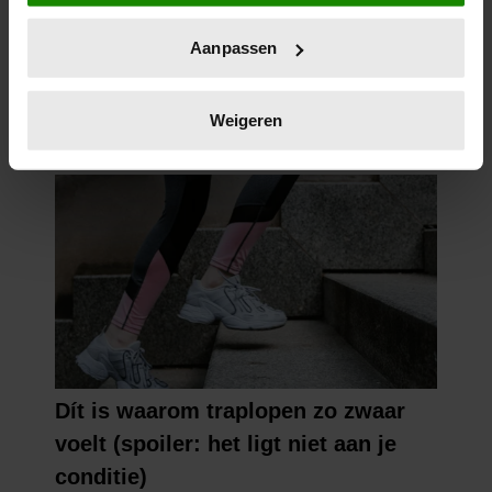
locatie, die tot een paar meter nauwkeurig kan zijn
Uw apparaat identificeren door het actief te
Aanpassen
scannen op specifieke eigenschappen (fingerprinting)
Lees meer over hoe uw persoonlijke gegevens worden
verwerkt en stel uw voorkeuren in het
detailgedeelte
in.
Weigeren
U kunt uw toestemming op elk moment wijzigen of
intrekken in de Cookieverklaring.
We gebruiken cookies om content en advertenties te
personaliseren, om functies voor social media te bieden
en om ons websiteverkeer te analyseren. Ook delen we
informatie over uw gebruik van onze site met onze
partners voor social media, adverteren en analyse. Deze
partners kunnen deze gegevens combineren met andere
informatie die u aan ze heeft verstrekt of die ze hebben
verzameld op basis van uw gebruik van hun services. U
gaat akkoord met onze cookies als u onze website blijft
gebruiken.