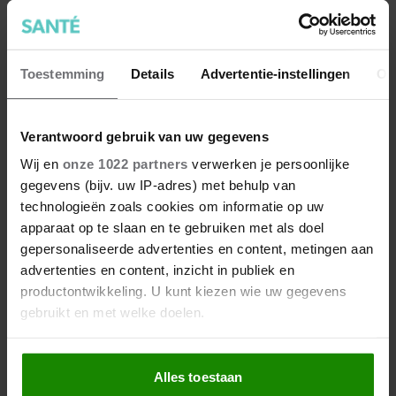
7 kleine dingen die je leven
Toestemming
Details
Advertentie-instellingen
Ov
beter maken (en weinig tijd
kosten)
Verantwoord gebruik van uw gegevens
Wij en
onze 1022 partners
verwerken je persoonlijke
gegevens (bijv. uw IP-adres) met behulp van
technologieën zoals cookies om informatie op uw
apparaat op te slaan en te gebruiken met als doel
gepersonaliseerde advertenties en content, metingen aan
advertenties en content, inzicht in publiek en
productontwikkeling. U kunt kiezen wie uw gegevens
gebruikt en met welke doelen.
Als u het toestaat, willen we ook graag:
Alles toestaan
Informatie verzamelen over uw geografische