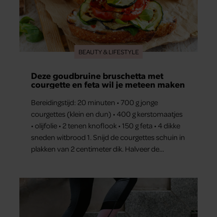
BEAUTY & LIFESTYLE
Deze goudbruine bruschetta met
courgette en feta wil je meteen maken
Bereidingstijd: 20 minuten • 700 g jonge
courgettes (klein en dun) • 400 g kerstomaatjes
• olijfolie • 2 tenen knoflook • 150 g feta • 4 dikke
sneden witbrood 1. Snijd de courgettes schuin in
plakken van 2 centimeter dik. Halveer de
tomaatjes. Pel en hak de knoflook. 2. Verhit een
scheut olie in…