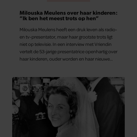
Milouska Meulens over haar kinderen:
“Ik ben het meest trots op hen”
Milouska Meulens heeft een druk leven als radio-
en tv-presentator, maar haar grootste trots ligt
niet op televisie. In een interview met Vriendin
vertelt de 53-jarige presentatrice openhartig over
haar kinderen, ouder worden en haar nieuwe
kinderboek Chill. Ook blikt ze terug op haar jeugd
en deelt ze welke levenslessen haar vandaag de
dag het meest bezighouden.