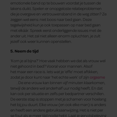
emotionele band op te bouwen voordat je tussen de
lakens duikt. Spelen er onopgeloste relatieproblemen
die je overgave en vertrouwensband in de weg zitten? Ze
zeggen wel eens: niet boos naar bed gaan. Deze
tegelwijsheid kun je ook toepassen op naar bed gaan
met elkáár. Spreek eerst onderliggende issues met de
ander uit. Het zal niet alleen enorm opluchten, je zult
jezelf ook weer kunnen openstellen.
5. Neem de tijd
‘Kom je al bijna?’ Hoe vaak hebben we dat als vrouw wel
niet gehoord in bed? Vooral voor mannen. Alsof
het maar een race is. Iets wat je ‘effe’ moet aftikken,
zodat je door kunt naar ‘het echte werk’ of zijn
orgasme
. De ene vrouw kan binnen vijf minuten klaarkomen,
terwijl de andere wel anderhalf uur nodig heeft. En dat
kan ook per situatie en zelfs per bedpartner verschillen.
De eerste stap is stoppen met je schamen voor hoelang
het bij jou duurt. Elke vrouw (en ook elke man) is anders
en heeft een andere gebruiksaanwijzing. Het is niet per
se fout als je meer tijd nodig hebt. Laat je genotsbeleving