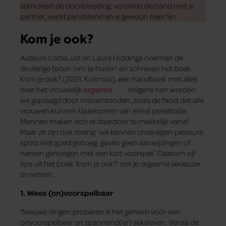
stimuleert de doorbloeding, versterkt de band met je
partner, werkt pijnstillend en is gewoon heel fijn.
Kom je ook?
Auteurs LotteLust en Laura Hiddinga noemen de
druilerige feiten ‘om te huilen’ en schreven het boek
Kom je ook? (2021, Kosmos), een handboek met alles
over het vrouwelijk
orgasme
. Volgens hen worden
we geplaagd door misverstanden, zoals de fabel dat alle
vrouwen kunnen klaarkomen van enkel penetratie.
Mannen maken zich er daardoor te makkelijk vanaf.
Maar ze zijn ook streng: ‘we kennen onze eigen pleasure
spots niet goed genoeg, geven geen aanwijzingen of
nemen genoegen met een kort voorspel.’ Daarom vijf
tips uit het boek ‘Kom je ook?’ om je orgasme serieuzer
te nemen.
1.
Wees (on)voorspelbaar
‘Nieuwe dingen proberen is het geheim voor een
onvoorspelbaar en spannend(er) seksleven. Versla de