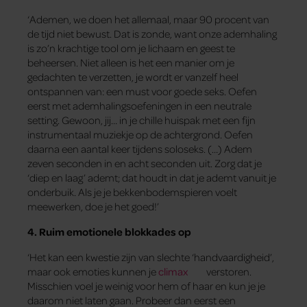
‘Ademen, we doen het allemaal, maar 90 procent van
de tijd niet bewust. Dat is zonde, want onze ademhaling
is zo’n krachtige tool om je lichaam en geest te
beheersen. Niet alleen is het een manier om je
gedachten te verzetten, je wordt er vanzelf heel
ontspannen van: een must voor goede seks. Oefen
eerst met ademhalingsoefeningen in een neutrale
setting. Gewoon, jij… in je chille huispak met een fijn
instrumentaal muziekje op de achtergrond. Oefen
daarna een aantal keer tijdens soloseks. (…) Adem
zeven seconden in en acht seconden uit. Zorg dat je
‘diep en laag’ ademt; dat houdt in dat je ademt vanuit je
onderbuik. Als je je bekkenbodemspieren voelt
meewerken, doe je het goed!’
4. Ruim emotionele blokkades op
‘Het kan een kwestie zijn van slechte ‘handvaardigheid’,
maar ook emoties kunnen je
climax
verstoren.
Misschien voel je weinig voor hem of haar en kun je je
daarom niet laten gaan. Probeer dan eerst een