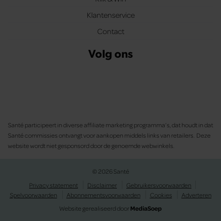
Klantenservice
Contact
Volg ons
Santé participeert in diverse affiliate marketing programma’s, dat houdt in dat
Santé commissies ontvangt voor aankopen middels links van retailers. Deze
website wordt niet gesponsord door de genoemde webwinkels.
© 2026 Santé
Privacy statement
Disclaimer
Gebruikersvoorwaarden
Spelvoorwaarden
Abonnementsvoorwaarden
Cookies
Adverteren
Website gerealiseerd door
MediaSoep