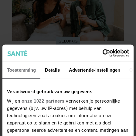
GELUKKIG
Hoe ongezond zijn ijsjes?
Waterijsjes, softijs, roomijs: het ene ijsje is
Toestemming
Details
Advertentie-instellingen
Ov
gezonder dan het andere. Voor welk ijs moet je
kiezen als je minder calorieën wilt binnenkrijgen?
Verantwoord gebruik van uw gegevens
Wij en
onze 1022 partners
verwerken je persoonlijke
gegevens (bijv. uw IP-adres) met behulp van
technologieën zoals cookies om informatie op uw
apparaat op te slaan en te gebruiken met als doel
gepersonaliseerde advertenties en content, metingen aan
Meer van Santé