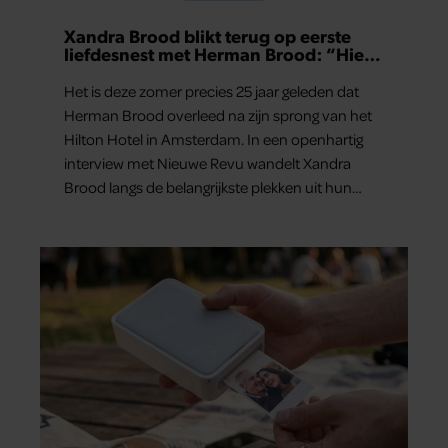
Xandra Brood blikt terug op eerste
liefdesnest met Herman Brood: “Hier
is Lola geboren”
Het is deze zomer precies 25 jaar geleden dat
Herman Brood overleed na zijn sprong van het
Hilton Hotel in Amsterdam. In een openhartig
interview met Nieuwe Revu wandelt Xandra
Brood langs de belangrijkste plekken uit hun
gezamenlijke verleden. Vooral de woning aan de
Lange Leidsedwarsstraat roept een stortvloed
aan herinneringen op. Daar begon hun leven
samen en werd dochter Lola geboren.