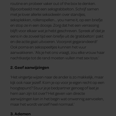
routine en probeer vaker out of the box te denken.
Bijvoorbeeld met een seksgrabbelton. Schrijf samen
met je lover allerlei seksideeën over standjes,
seksplekken, rollenspellen… you name it, op een briefje
en stop ze in een doosje. Zorg dat het een verrassing
blijft voor elkaar wat je hebt geschreven. Spreek af dat je
eens in de zoveel tijd een briefje uit de ‘grabbelton’ pakt
en die actie gaat uitvoeren. Voorpret gegarandeerd!’
Ook porna en seksspeeltjes kunnen het vuur
aanwakkeren. ‘Als je het ons vraagt, zou elke vrouw haar
nachtkastje tot de rand moeten vullen met sex toys.’
2. Geef aanwijzingen
‘Het vingertje wijzen naar de ander is zo makkelijk, maar
kijk ook naar jezelf. Kom je op voor je eigen recht op een
hoogtepunt? Stuur je je bedpartner genoeg of laat je
hem aan zijn lot over? Het geven van directe
aanwijzingen kan in het begin wat onwennig aanvoelen,
maar het wordt vanzelf heel normaal.’
3. Ademen