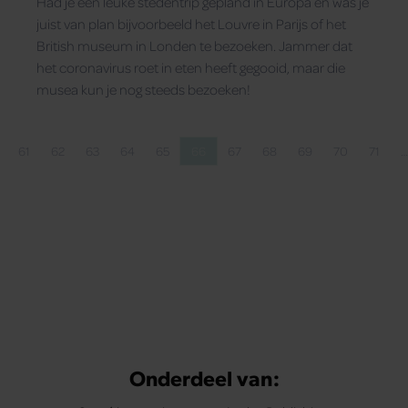
Had je een leuke stedentrip gepland in Europa en was je
juist van plan bijvoorbeeld het Louvre in Parijs of het
British museum in Londen te bezoeken. Jammer dat
het coronavirus roet in eten heeft gegooid, maar die
musea kun je nog steeds bezoeken!
61
62
63
64
65
66
67
68
69
70
71
…
na
a
Pagina
Pagina
Pagina
Pagina
Pagina
Pagina
Pagina
Pagina
Pagina
Pagina
Pagina
Onderdeel van: