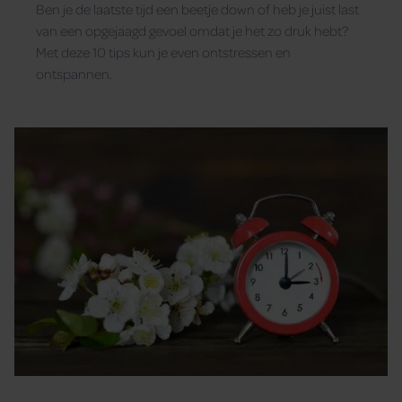
Ben je de laatste tijd een beetje down of heb je juist last
van een opgejaagd gevoel omdat je het zo druk hebt?
Met deze 10 tips kun je even ontstressen en
ontspannen.