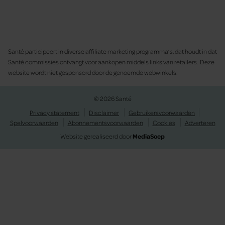
Santé participeert in diverse affiliate marketing programma’s, dat houdt in dat
Santé commissies ontvangt voor aankopen middels links van retailers. Deze
website wordt niet gesponsord door de genoemde webwinkels.
© 2026 Santé
Privacy statement
Disclaimer
Gebruikersvoorwaarden
Spelvoorwaarden
Abonnementsvoorwaarden
Cookies
Adverteren
Website gerealiseerd door
MediaSoep