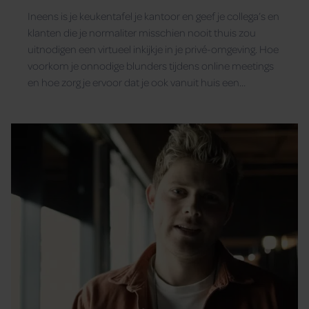
Ineens is je keukentafel je kantoor en geef je collega’s en
klanten die je normaliter misschien nooit thuis zou
uitnodigen een virtueel inkijkje in je privé-omgeving. Hoe
voorkom je onnodige blunders tijdens online meetings
en hoe zorg je ervoor dat je ook vanuit huis een
professionele indruk maakt? Imago-expert Sascha
Bertus geeft advies.