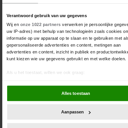
#DASLIEF: wat we voor elkaar
Verantwoord gebruik van uw gegevens
doen tijdens coronavirus
Wij en
onze 1022 partners
verwerken je persoonlijke gegeve
uw IP-adres) met behulp van technologieën zoals cookies o
Het coronavirus doet ook veel goeds. Er zijn talloze
informatie op uw apparaat op te slaan en te gebruiken met al
mooie initiatieven opgestart om elkaar te helpen. Reden
gepersonaliseerde advertenties en content, metingen aan
genoeg voor SIRE om na #DOESLIEF een nieuwe
advertenties en content, inzicht in publiek en productontwikk
campagne te starten met de nieuwe slogan: #DASLIEF.
kunt kiezen wie uw gegevens gebruikt en met welke doelen.
Als u het toestaat, willen we ook graag:
Informatie verzamelen over uw geografische locatie, d
een paar meter nauwkeurig kan zijn
Alles toestaan
Uw apparaat identificeren door het actief te scannen 
specifieke eigenschappen (fingerprinting)
Lees meer over hoe uw persoonlijke gegevens worden verwe
Aanpassen
stel uw voorkeuren in het
detailgedeelte
in. U kunt uw toes
op elk moment wijzigen of intrekken in de Cookieverklaring.