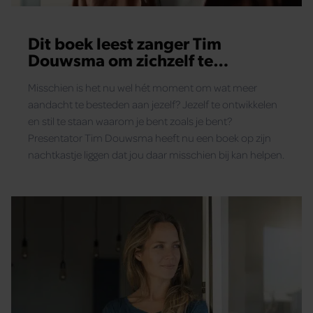
Dit boek leest zanger Tim
Douwsma om zichzelf te
ontwikkelen
Misschien is het nu wel hét moment om wat meer
aandacht te besteden aan jezelf? Jezelf te ontwikkelen
en stil te staan waarom je bent zoals je bent?
Presentator Tim Douwsma heeft nu een boek op zijn
nachtkastje liggen dat jou daar misschien bij kan helpen.