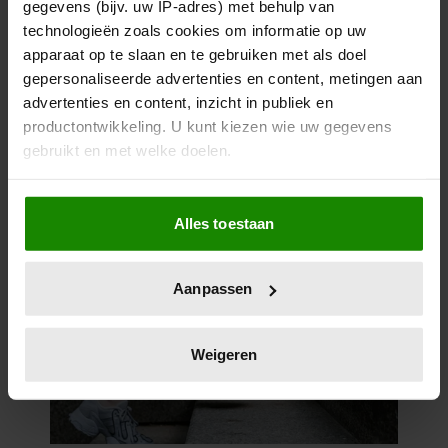
gegevens (bijv. uw IP-adres) met behulp van
technologieën zoals cookies om informatie op uw
apparaat op te slaan en te gebruiken met als doel
gepersonaliseerde advertenties en content, metingen aan
advertenties en content, inzicht in publiek en
productontwikkeling. U kunt kiezen wie uw gegevens
gebruikt en met welke doelen.
Als u het toestaat, willen we ook graag:
Alles toestaan
Informatie verzamelen over uw geografische
locatie, die tot een paar meter nauwkeurig kan zijn
Uw apparaat identificeren door het actief te
Aanpassen
scannen op specifieke eigenschappen (fingerprinting)
Lees meer over hoe uw persoonlijke gegevens worden
verwerkt en stel uw voorkeuren in het
detailgedeelte
in.
Weigeren
U kunt uw toestemming op elk moment wijzigen of
intrekken in de Cookieverklaring.
We gebruiken cookies om content en advertenties te