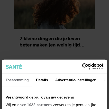
7 kleine dingen die je leven
beter maken (en weinig tijd
kosten)
Toestemming
Details
Advertentie-instellingen
Ov
Verantwoord gebruik van uw gegevens
Wij en
onze 1022 partners
verwerken je persoonlijke