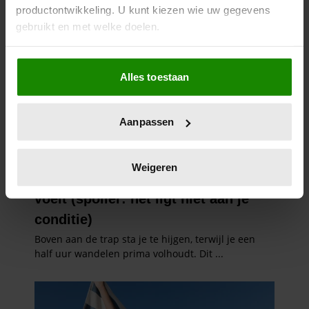
productontwikkeling. U kunt kiezen wie uw gegevens
gebruikt en met welke doelen.
Als u het toestaat, willen we ook graag:
Alles toestaan
Informatie verzamelen over uw geografische
locatie, die tot een paar meter nauwkeurig kan zijn
Uw apparaat identificeren door het actief te
Aanpassen
scannen op specifieke eigenschappen (fingerprinting)
Lees meer over hoe uw persoonlijke gegevens worden
verwerkt en stel uw voorkeuren in het
detailgedeelte
in.
Weigeren
U kunt uw toestemming op elk moment wijzigen of
intrekken in de Cookieverklaring.
We gebruiken cookies om content en advertenties te
personaliseren, om functies voor social media te bieden
en om ons websiteverkeer te analyseren. Ook delen we
informatie over uw gebruik van onze site met onze
partners voor social media, adverteren en analyse. Deze