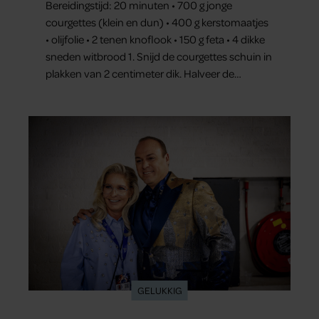
Bereidingstijd: 20 minuten • 700 g jonge
courgettes (klein en dun) • 400 g kerstomaatjes
• olijfolie • 2 tenen knoflook • 150 g feta • 4 dikke
sneden witbrood 1. Snijd de courgettes schuin in
plakken van 2 centimeter dik. Halveer de
tomaatjes. Pel en hak de knoflook. 2. Verhit een
scheut olie in…
GELUKKIG