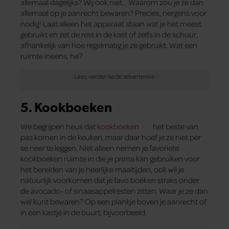
allemaal dagelijks? Wij ook niet… Waarom zou je ze dan
allemaal op je aanrecht bewaren? Precies, nergens voor
nodig! Laat alleen het apparaat staan wat je het meest
gebruikt en zet de rest in de kast of zelfs in de schuur,
afhankelijk van hoe regelmatig je ze gebruikt. Wat een
ruimte ineens, he?
5. Kookboeken
We begrijpen heus dat
kookboeken
het beste van
pas komen in de keuken, maar daar hoef je ze niet per
se neer te leggen. Niet alleen nemen je favoriete
kookboeken ruimte in die je prima kan gebruiken voor
het bereiden van je heerlijke maaltijden, ook wil je
natuurlijk voorkomen dat je favo boeken straks onder
de avocado- of sinaasappelresten zitten. Waar je ze dan
wel kunt bewaren? Op een plankje boven je aanrecht of
in een kastje in de buurt, bijvoorbeeld.