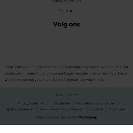
Klantenservice
Contact
Volg ons
Santé participeert in diverse affiliate marketing programma’s, dat houdt in dat
Santé commissies ontvangt voor aankopen middels links van retailers. Deze
website wordt niet gesponsord door de genoemde webwinkels.
© 2026 Santé
Privacy statement
Disclaimer
Gebruikersvoorwaarden
Spelvoorwaarden
Abonnementsvoorwaarden
Cookies
Adverteren
Website gerealiseerd door
MediaSoep