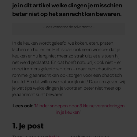
je in dit artikel welke dingen je misschien
beter niet op het aanrecht kan bewaren.
In de keuken wordt geleefd: we koken, eten, praten,
lachen en huilen er. Het is dan ook geen wonder dat je
keuken er nu lang niet meer zo strak uitziet als toen hij
net werd geplaatst. En dat hoeft natuurlijk ook niet – er
moet immers geleefd worden – maar een chaotisch en
rommelig aanrecht kan ook zorgen voor een chaotisch
hoofd. En dat willen we natuurlijk niet! Daarom geven wij
je wat tips welke dingen je voortaan beter niet meer op
je aanrecht kunt bewaren.
Lees ook
: ‘
Minder snoepen door 3 kleine veranderingen
in je keuken
’
1. Je post
Tenzij je een apart
bakje
voor het bewaren en