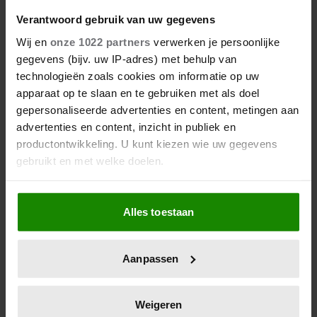
Verantwoord gebruik van uw gegevens
Wij en
onze 1022 partners
verwerken je persoonlijke
gegevens (bijv. uw IP-adres) met behulp van
technologieën zoals cookies om informatie op uw
apparaat op te slaan en te gebruiken met als doel
gepersonaliseerde advertenties en content, metingen aan
advertenties en content, inzicht in publiek en
productontwikkeling. U kunt kiezen wie uw gegevens
gebruikt en met welke doelen.
Als u het toestaat, willen we ook graag:
Alles toestaan
Informatie verzamelen over uw geografische
locatie, die tot een paar meter nauwkeurig kan zijn
Uw apparaat identificeren door het actief te
Aanpassen
scannen op specifieke eigenschappen (fingerprinting)
Lees meer over hoe uw persoonlijke gegevens worden
verwerkt en stel uw voorkeuren in het
detailgedeelte
in.
Weigeren