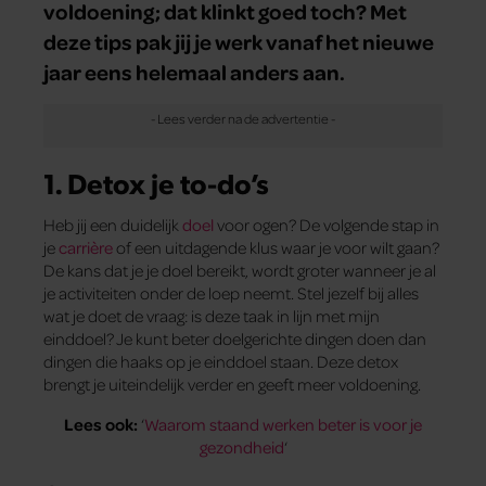
voldoening; dat klinkt goed toch? Met
deze tips pak jij je werk vanaf het nieuwe
jaar eens helemaal anders aan.
1. Detox je to-do’s
Heb jij een duidelijk
doel
voor ogen? De volgende stap in
je
carrière
of een uitdagende klus waar je voor wilt gaan?
De kans dat je je doel bereikt, wordt groter wanneer je al
je activiteiten onder de loep neemt. Stel jezelf bij alles
wat je doet de vraag: is deze taak in lijn met mijn
einddoel? Je kunt beter doelgerichte dingen doen dan
dingen die haaks op je einddoel staan. Deze detox
brengt je uiteindelijk verder en geeft meer voldoening.
Lees ook:
‘
Waarom staand werken beter is voor je
gezondheid
‘