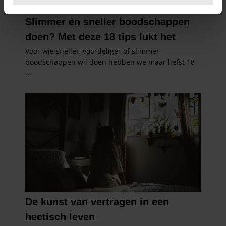
U kunt uw toestemming op elk moment wijzigen of
intrekken in de Cookieverklaring.
We gebruiken cookies om content en advertenties te
personaliseren, om functies voor social media te bieden
en om ons websiteverkeer te analyseren. Ook delen we
informatie over uw gebruik van onze site met onze
partners voor social media, adverteren en analyse. Deze
partners kunnen deze gegevens combineren met andere
informatie die u aan ze heeft verstrekt of die ze hebben
verzameld op basis van uw gebruik van hun services. U
gaat akkoord met onze cookies als u onze website blijft
gebruiken.