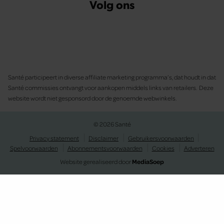
Volg ons
Santé participeert in diverse affiliate marketing programma’s, dat houdt in dat
Santé commissies ontvangt voor aankopen middels links van retailers. Deze
website wordt niet gesponsord door de genoemde webwinkels.
© 2026 Santé
Privacy statement
Disclaimer
Gebruikersvoorwaarden
Spelvoorwaarden
Abonnementsvoorwaarden
Cookies
Adverteren
Website gerealiseerd door
MediaSoep