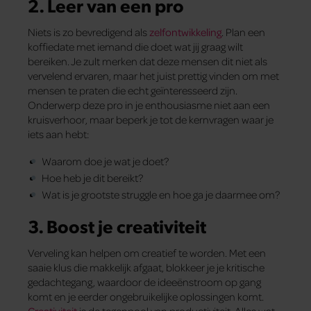
2. Leer van een pro
Niets is zo bevredigend als
zelfontwikkeling
. Plan een
koffiedate met iemand die doet wat jij graag wilt
bereiken. Je zult merken dat deze mensen dit niet als
vervelend ervaren, maar het juist prettig vinden om met
mensen te praten die echt geïnteresseerd zijn.
Onderwerp deze pro in je enthousiasme niet aan een
kruisverhoor, maar beperk je tot de kernvragen waar je
iets aan hebt:
Waarom doe je wat je doet?
Hoe heb je dit bereikt?
Wat is je grootste struggle en hoe ga je daarmee om?
3. Boost je creativiteit
Verveling kan helpen om creatief te worden. Met een
saaie klus die makkelijk afgaat, blokkeer je je kritische
gedachtegang, waardoor de ideeënstroom op gang
komt en je eerder ongebruikelijke oplossingen komt.
Creativiteit
is de tegenpool van productiviteit. Alles wat