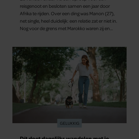
reisgenoot en besloten samen een jaar door
Afrika te rijden. Over een ding was Manon (27),
net single, heel duidelijk: een relatie zat er niet in.
Nog voor de grens met Marokko waren zij en
Tobias (33) een stel. O en van dat jaartje reizen
maakten ze meteen maar even drie jaar. “Ik had
zo stellig gezegd: dit wordt niets!”
GELUKKIG
Dít doet dagelijks wandelen met je