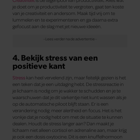
je doet om je productiviteit te vergroten, gaat ten koste
van je creativiteit en andersom. Maak tijd vrij om te
lummelen en te experimenteren en ga daarna extra
gefocust aan de slag met jet nieuwe ideeën.
4. Bekijk stress van een
positieve kant
Stress
kan heel vervelend zijn, maar feitelijk gezien is het
een teken dat je een uitdaging hebt. De stressreactie in
je lichaam is nodig om je wakker te schudden en je te
waarschuwen dat je dit varkentje niet kunt wassen als je
op de automatische piloot blijft staan. Er is een
verandering nodig: meer alertheid en focus. Het is het
vonkje dat je nodig hebt om met de situatie te kunnen
dealen. Houdt de stress langer aan? Dan maakt je
lichaam niet alleen cortisol en adrenaline aan, maar krijg
je ook een dosis oxytocine. Dit is een knuffelhormoon