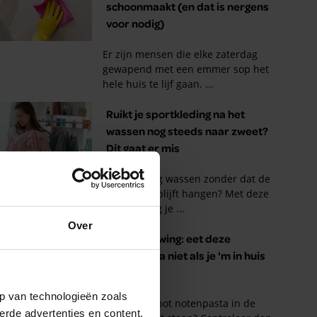
Over
p van technologieën zoals
erde advertenties en content,