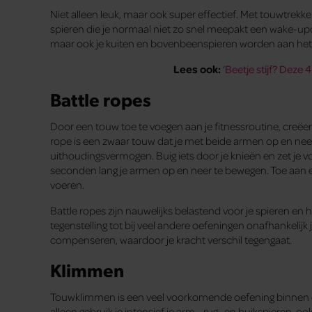
Niet alleen leuk, maar ook super effectief. Met touwtrekke
spieren die je normaal niet zo snel meepakt een wake-upca
maar ook je kuiten en bovenbeenspieren worden aan het 
Lees ook:
‘
Beetje stijf? Deze
Battle ropes
Door een touw toe te voegen aan je fitnessroutine, creëer 
rope is een zwaar touw dat je met beide armen op en neer
uithoudingsvermogen. Buig iets door je knieën en zet je v
seconden lang je armen op en neer te bewegen. Toe aan een
voeren.
Battle ropes zijn nauwelijks belastend voor je spieren en he
tegenstelling tot bij veel andere oefeningen onafhankelijk
compenseren, waardoor je kracht verschil tegengaat.
Klimmen
Touwklimmen is een veel voorkomende oefening binnen cr
alleen gebruik je intensief je arm-, rug- en buikspieren, ook 