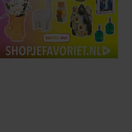
Tips om je lekker in je vel
te voelen
Met de Santé nieuwsbrief ontvang je elke
week tips om je energiek, ontspannen en in
balans te voelen.