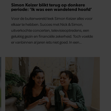
Simon Keizer blikt terug op donkere
periode: ‘Ik was een wandelend hoofd’
Voor de buitenwereld leek Simon Keizer alles voor
elkaar te hebben. Succes met Nick & Simon,
uitverkochte concerten, televisieoptredens, een
gelukkig gezin en financiële zekerheid. Toch voelde
er vanbinnen al jaren iets niet goed. In een
openhartig interview met ‘MAX Magazine’ vertelt
de zanger dat hij lange tijd vooral overleefde en
steeds verder van zijn gevoel verwijderd raakte.