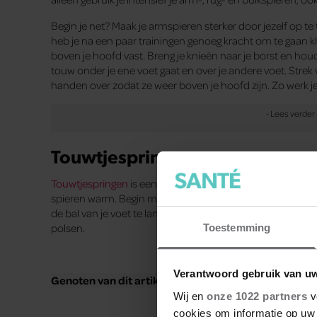
Begin je net? Maak je armspieren sterker door jezelf op t
heb je na een paar trainingen genoeg kracht om te gaan
boven je hoofd vast. Breng je knieën naar je borst en houd 
touw onder je ene voet gaat en over je andere voet. Strek v
handen over zodat ze weer boven je hoofd zijn. Zo werk je
Touwtjespringen
Touwtjespringen
is een ideale warming-up voor een fitness
spieren warm. Begin met drie keer een minuut lang touwt
de bal van je voet te landen, waarbij je voeten zo kort mo
polsen.
Toestemming
Verantwoord gebruik van u
Genoten van dit artikel? Dit artikel stond in
het blad
S
Wij en
onze 1022 partners
v
cookies om informatie op uw 