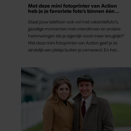
Met deze mini fotoprinter van Action
heb je je favoriete foto’s binnen één
minuut in handen
Staat jouw telefoon ook vol met vakantiefoto’s,
gezellige momenten met vriendinnen en andere
herinneringen die je eigenlijk nooit meer terugkijkt?
Met deze mini fotoprinter van Action geef je ze
eindelijk een plekje buiten je camerarol. En het
leuke: binnen één minuut heb je jouw foto al in
handen.