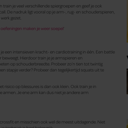
n train je veel verschillende spiergroepen en geef je ook
ll. De nadruk ligt vooral op je arm-, rug- en schouderspieren,
werk gezet.
 4 oefeningen maken je weer soepel
‘
je een intensieven kracht- en cardiotraining in één. Een battle
 beweegt. Hierdoor train je je armspieren en
oeten op schouderbreedte. Probeer zo’n tien tot twintig
 stapje verder? Probeer dan tegelijkertijd squats uit te
t risico op blessures is dan ook klein. Ook train je in
 je armen. Je ene arm kan dus niet je andere arm
ossfit en misschien ook wel de meest uitdagende. Niet
je techniek is heel belangrijk.