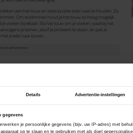
e trekken aan het touw en deze positie even vast te houden. Zo
 klimmen. Om te klimmen houd je het touw zo hoog mogelijk
je voeten bij elkaar. Sla het touw om je voeten, waarbij het
ervolgens je benen, alsof je probeert te staan, en pak je
 het snelst naar boven.
- of hardlooptraining. Je verhoogt je hartslag en maakt je
jespringen, afgewisseld met dertig seconden rust. Probeer op
gelijk contact maken met de grond. Het touw draai je vanuit je
Details
Advertentie-instellingen
Bron: Santé archief, tekst: Mara Ruijter
w gegevens
anté, dat maandelijks in de winkel ligt!
erwerken je persoonlijke gegevens (bijv. uw IP-adres) met behul
apparaat op te slaan en te gebruiken met als doel gepersonalise