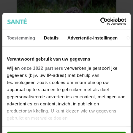
Toestemming
Details
Advertentie-instellingen
Ov
Zo creëer je een
Verantwoord gebruik van uw gegevens
egelvriendelijke tuin in 5
Wij en
onze 1022 partners
verwerken je persoonlijke
eenvoudige stappen
gegevens (bijv. uw IP-adres) met behulp van
technologieën zoals cookies om informatie op uw
apparaat op te slaan en te gebruiken met als doel
gepersonaliseerde advertenties en content, metingen aan
advertenties en content, inzicht in publiek en
productontwikkeling. U kunt kiezen wie uw gegevens
gebruikt en met welke doelen.
Als u het toestaat, willen we ook graag: