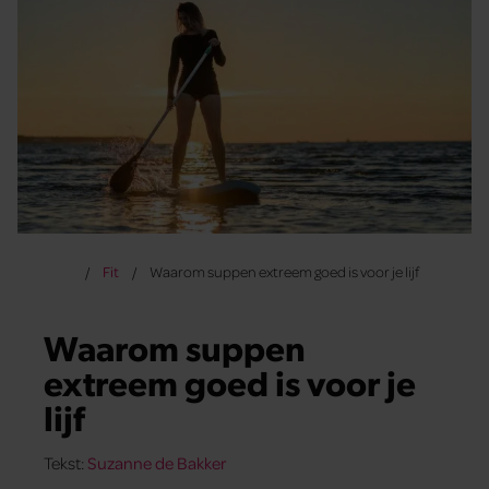
Fit
Waarom suppen extreem goed is voor je lijf
Waarom suppen
extreem goed is voor je
lijf
Tekst:
Suzanne de Bakker