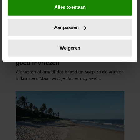
Alles toestaan
Informatie verzamelen over uw geografische
locatie, die tot een paar meter nauwkeurig kan zijn
Uw apparaat identificeren door het actief te
Aanpassen
scannen op specifieke eigenschappen (fingerprinting)
Lees meer over hoe uw persoonlijke gegevens worden
verwerkt en stel uw voorkeuren in het
detailgedeelte
in.
Weigeren
U kunt uw toestemming op elk moment wijzigen of
intrekken in de Cookieverklaring.
We gebruiken cookies om content en advertenties te
personaliseren, om functies voor social media te bieden
en om ons websiteverkeer te analyseren. Ook delen we
informatie over uw gebruik van onze site met onze
partners voor social media, adverteren en analyse. Deze
partners kunnen deze gegevens combineren met andere
informatie die u aan ze heeft verstrekt of die ze hebben
verzameld op basis van uw gebruik van hun services. U
gaat akkoord met onze cookies als u onze website blijft