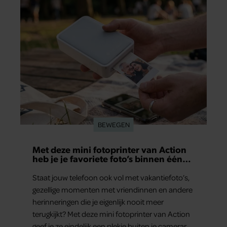
aan herinneringen op. Daar begon hun leven
samen en werd dochter Lola geboren.
BEWEGEN
Met deze mini fotoprinter van Action
heb je je favoriete foto’s binnen één
minuut in handen
Staat jouw telefoon ook vol met vakantiefoto’s,
gezellige momenten met vriendinnen en andere
herinneringen die je eigenlijk nooit meer
terugkijkt? Met deze mini fotoprinter van Action
geef je ze eindelijk een plekje buiten je camerarol.