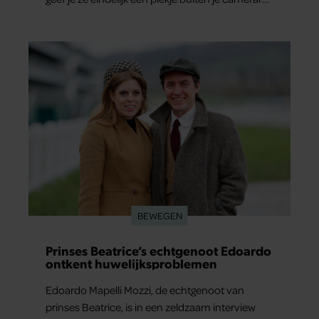
En het leuke: binnen één minuut heb je jouw
foto al in handen.
BEWEGEN
Prinses Beatrice’s echtgenoot Edoardo
ontkent huwelijksproblemen
Edoardo Mapelli Mozzi, de echtgenoot van
prinses Beatrice, is in een zeldzaam interview