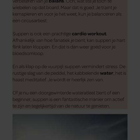
verbeteren van je
balans
. Och, wat sta je toch te
wiebelen op dat board. Maar dat is goed. Je traint je
kernspieren en voor je het weet, kun je balanceren als
een circusartiest.
Suppen is ook een prachtige
cardio workout
.
Afhankelijk van hoe fanatiek je bent, kan suppen je hart
flink laten kloppen. En dat is dan weer goed voor je
bloedsomloop.
En als klap op de vuurpijl: suppen vermindert stress. De
rustige slag van de peddel, het kabbelende
water
, het is
haast meditatief. Je wordt er heerlijk zen van.
Of je nu een doorgewinterde wateratleet bent of een
beginner, suppen is een fantastische manier om actief
te zijn en tegelijkertijd van de natuur te genieten.