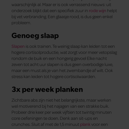
waarschijnlijk al. Maar er is ook verrassend nieuws: uit
onderzoek blijkt dat een specifiek zuur in
rode wijn
helpt
bij vet verbranding. Een glaasje rood, is dus geen enkel
probleem.
Genoeg slaap
Slapen
is ook trainen. Te weinig slaap kan leiden tot een
hogere cortisolproductie, wat zorgt voor meer vetopslag
rondom de buik en een hongerig gevoel Elke nacht
zeven tot acht uur slapen is dus geen overbodige luxe,
maar een must als je van het zwembandje af wilt. Ook
stress kan leiden tot hogere cortisolwaarden.
3x per week planken
Zichtbare abs zijn niet het belangrijkste, maar werken
wel motiverend bij het najagen van een strakke buik.
Probeer drie keer per week vijftien tot twintig minuten
core oefeningen te doen. Denk aan sit-ups en
crunches. Sluit af met de 1,5 minuut
plank
voor een