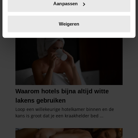
Aanpassen
scannen op specifieke eigenschappen (fingerprinting)
Lees meer over hoe uw persoonlijke gegevens worden
verwerkt en stel uw voorkeuren in het
detailgedeelte
in.
Weigeren
U kunt uw toestemming op elk moment wijzigen of
intrekken in de Cookieverklaring.
We gebruiken cookies om content en advertenties te
personaliseren, om functies voor social media te bieden
en om ons websiteverkeer te analyseren. Ook delen we
informatie over uw gebruik van onze site met onze
partners voor social media, adverteren en analyse. Deze
partners kunnen deze gegevens combineren met andere
informatie die u aan ze heeft verstrekt of die ze hebben
verzameld op basis van uw gebruik van hun services. U
gaat akkoord met onze cookies als u onze website blijft
gebruiken.