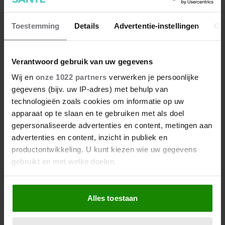
beter maken (en weinig tijd
kosten)
Toestemming
Details
Advertentie-instellingen
Ov
Verantwoord gebruik van uw gegevens
Wij en
onze 1022 partners
verwerken je persoonlijke
gegevens (bijv. uw IP-adres) met behulp van
technologieën zoals cookies om informatie op uw
apparaat op te slaan en te gebruiken met als doel
gepersonaliseerde advertenties en content, metingen aan
advertenties en content, inzicht in publiek en
productontwikkeling. U kunt kiezen wie uw gegevens
gebruikt en met welke doelen.
Als u het toestaat, willen we ook graag:
Alles toestaan
Informatie verzamelen over uw geografische
locatie, die tot een paar meter nauwkeurig kan zijn
Uw apparaat identificeren door het actief te