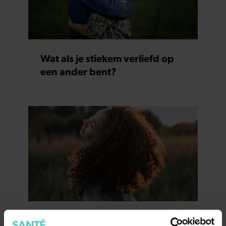
Wat als je stiekem verliefd op
een ander bent?
7 kleine dingen die je leven