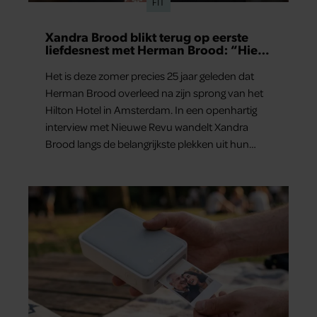
FIT
Xandra Brood blikt terug op eerste
liefdesnest met Herman Brood: “Hier
is Lola geboren”
Het is deze zomer precies 25 jaar geleden dat
Herman Brood overleed na zijn sprong van het
Hilton Hotel in Amsterdam. In een openhartig
interview met Nieuwe Revu wandelt Xandra
Brood langs de belangrijkste plekken uit hun
gezamenlijke verleden. Vooral de woning aan de
Lange Leidsedwarsstraat roept een stortvloed
aan herinneringen op. Daar begon hun leven
samen en werd dochter Lola geboren.