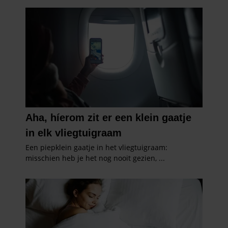
informatie over uw gebruik van onze site met onze
partners voor social media, adverteren en analyse. Deze
partners kunnen deze gegevens combineren met andere
informatie die u aan ze heeft verstrekt of die ze hebben
verzameld op basis van uw gebruik van hun services. U
gaat akkoord met onze cookies als u onze website blijft
gebruiken.