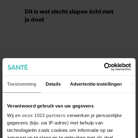
Dit is wat slecht slapen écht met
je doet
Toestemming
Details
Advertentie-instellingen
Ov
Verantwoord gebruik van uw gegevens
Wij en
onze 1022 partners
verwerken je persoonlijke
gegevens (bijv. uw IP-adres) met behulp van
technologieën zoals cookies om informatie op uw
apparaat op te slaan en te gebruiken met als doel