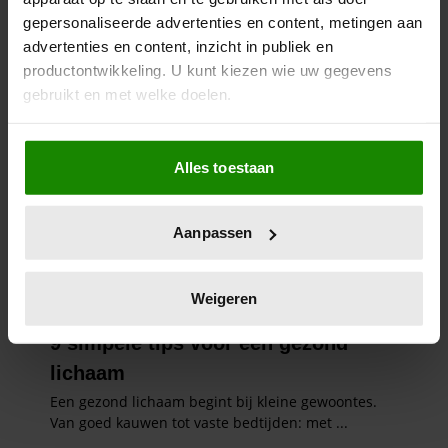
gepersonaliseerde advertenties en content, metingen aan
advertenties en content, inzicht in publiek en
productontwikkeling. U kunt kiezen wie uw gegevens
gebruikt en met welke doelen.
Als u het toestaat, willen we ook graag:
Alles toestaan
Informatie verzamelen over uw geografische
locatie, die tot een paar meter nauwkeurig kan zijn
Uw apparaat identificeren door het actief te
Aanpassen
scannen op specifieke eigenschappen (fingerprinting)
Lees meer over hoe uw persoonlijke gegevens worden
verwerkt en stel uw voorkeuren in het
detailgedeelte
in.
Weigeren
U kunt uw toestemming op elk moment wijzigen of
intrekken in de Cookieverklaring.
We gebruiken cookies om content en advertenties te
personaliseren, om functies voor social media te bieden
en om ons websiteverkeer te analyseren. Ook delen we