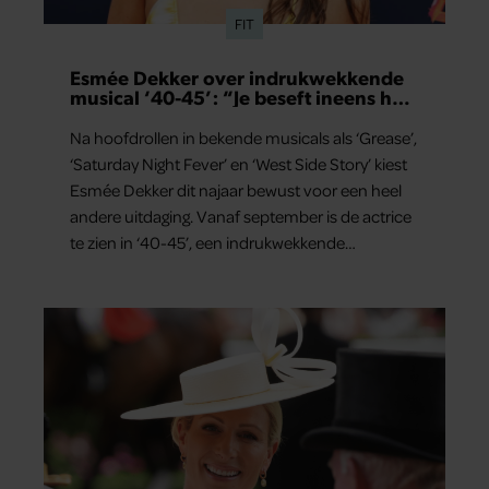
FIT
Esmée Dekker over indrukwekkende
musical ‘40-45’: “Je beseft ineens hoe
kostbaar vrijheid is”
Na hoofdrollen in bekende musicals als ‘Grease’,
‘Saturday Night Fever’ en ‘West Side Story’ kiest
Esmée Dekker dit najaar bewust voor een heel
andere uitdaging. Vanaf september is de actrice
te zien in ‘40-45’, een indrukwekkende
spektakelmusical over de Tweede Wereldoorlog.
Volgens Esmée is het een voorstelling die niet
alleen raakt, maar het publiek ook aan het
denken zet.