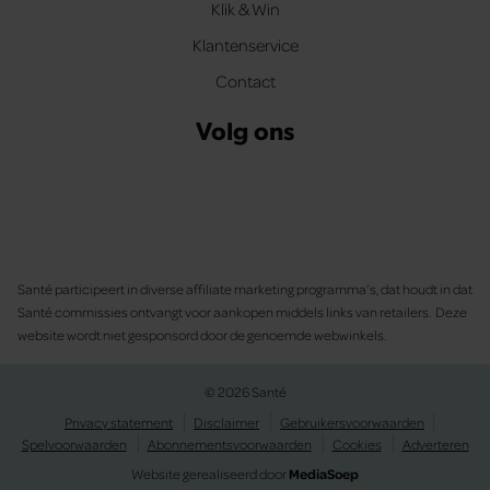
Klik & Win
Klantenservice
Contact
Volg ons
Santé participeert in diverse affiliate marketing programma’s, dat houdt in dat
Santé commissies ontvangt voor aankopen middels links van retailers. Deze
website wordt niet gesponsord door de genoemde webwinkels.
© 2026 Santé
Privacy statement
Disclaimer
Gebruikersvoorwaarden
Spelvoorwaarden
Abonnementsvoorwaarden
Cookies
Adverteren
Website gerealiseerd door
MediaSoep