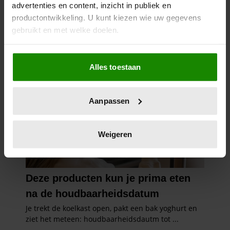
advertenties en content, inzicht in publiek en
productontwikkeling. U kunt kiezen wie uw gegevens
gebruikt en met welke doelen.
Als u het toestaat, willen we ook graag:
Alles toestaan
Informatie verzamelen over uw geografische
locatie, die tot een paar meter nauwkeurig kan zijn
Uw apparaat identificeren door het actief te
Aanpassen
scannen op specifieke eigenschappen (fingerprinting)
Lees meer over hoe uw persoonlijke gegevens worden
verwerkt en stel uw voorkeuren in het
detailgedeelte
in.
Weigeren
U kunt uw toestemming op elk moment wijzigen of
intrekken in de Cookieverklaring.
We gebruiken cookies om content en advertenties te
personaliseren, om functies voor social media te bieden
en om ons websiteverkeer te analyseren. Ook delen we
informatie over uw gebruik van onze site met onze