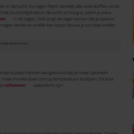
 in de lucht. De regen filtert namelijk alle vuile stoffen uit de
 het zuurstofgehalte in de lucht zo hoog is, adem je extra
pen
in de regen. Ook zorgt de regen ervoor dat je spieren
e regen verder en sneller kan lopen bouwt je conditie sneller
hillende studies hebben aangetoond dat je meer calorieën
jk meer moeite doen om op temperatuur te blijven. Dit kost
 je
schoenen
waterdicht zijn!
m je evenwicht niet te verliezen tijdens het hardlopen. Omdat