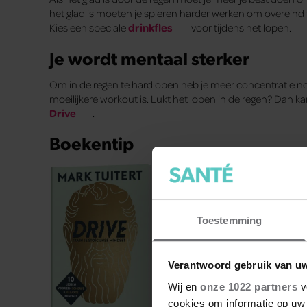
het glad is moeten je spieren harder werken om overeind te 
Kies een speciale
drinkfles
voor tijdens het lopen.
Je wordt mentaal sterker
Om in de regen te hardlopen heb je meer concentratie no
moeilijkere workout is. Lukt het lopen in de regen? Dan ka
Drive
.
Boekentip
Toestemming
Verantwoord gebruik van u
Wij en
onze 1022 partners
v
cookies om informatie op uw 