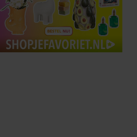
Tips om je lekker in je vel
te voelen
Met de Santé nieuwsbrief ontvang je elke
week tips om je energiek, ontspannen en in
balans te voelen.