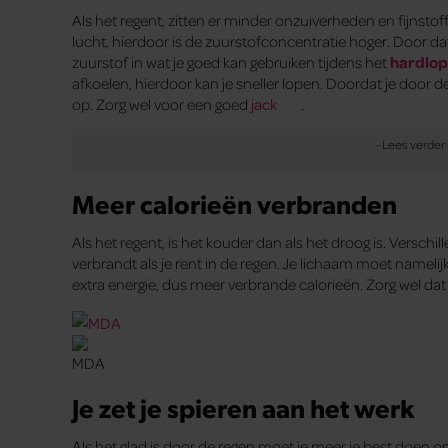
Als het regent, zitten er minder onzuiverheden en fijnstoffen
lucht, hierdoor is de zuurstofconcentratie hoger. Door dat
zuurstof in wat je goed kan gebruiken tijdens het
hardlo
afkoelen, hierdoor kan je sneller lopen. Doordat je door d
op. Zorg wel voor een goed
jack
.
Meer calorieën verbranden
Als het regent, is het kouder dan als het droog is. Versc
verbrandt als je rent in de regen. Je lichaam moet nameli
extra energie, dus meer verbrande calorieën. Zorg wel dat
Je zet je spieren aan het werk
Als het glad is door de regen moet je meer je best doen o