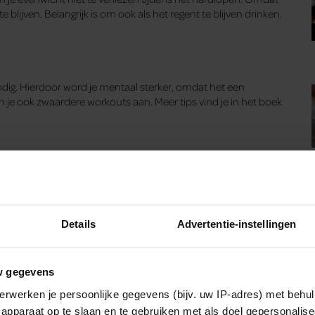
blijven. Belangrijk is om ook als het regent te blijven drinken.
dig. Hierdoor word je mentaal sterker, omdat het een
n je ook zwaardere workouts aan. Meer tips vind je in het boek
Details
Advertentie-instellingen
w gegevens
erwerken je persoonlijke gegevens (bijv. uw IP-adres) met behul
apparaat op te slaan en te gebruiken met als doel gepersonalise