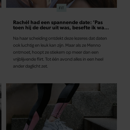
FIT
Rachél had een spannende date: ‘Pas
toen hij de deur uit was, besefte ik wat
er echt was gebeurd’
Na haar scheiding ontdekt deze lezeres dat daten
ook luchtig en leuk kan zijn. Maar als ze Menno
ontmoet, hoopt ze stiekem op meer dan een
vrijblijvende flirt. Tot één avond alles in een heel
ander daglicht zet.