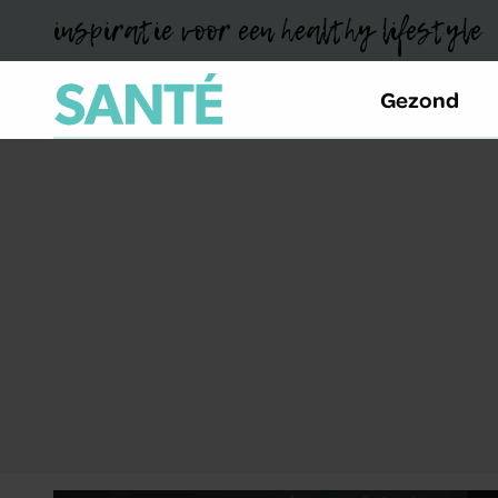
inspiratie voor een healthy lifestyle
Gezond