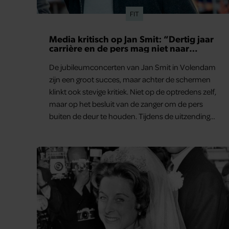
FIT
Media kritisch op Jan Smit: “Dertig jaar
carrière en de pers mag niet naar
binnen”
De jubileumconcerten van Jan Smit in Volendam
zijn een groot succes, maar achter de schermen
klinkt ook stevige kritiek. Niet op de optredens zelf,
maar op het besluit van de zanger om de pers
buiten de deur te houden. Tijdens de uitzending
van ‘Shownieuws’ uitten verschillende
entertainmentjournalisten hun teleurstelling.
Volgens hen is Jan Smit de afgelopen jaren steeds
moeilijker bereikbaar geworden en gunt hij de
media nauwelijks nog interviews.