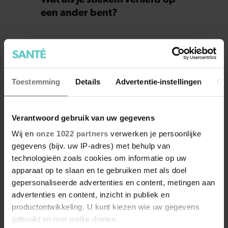
een ander bent?
Toestemming
Details
Advertentie-instellingen
Ov
Verantwoord gebruik van uw gegevens
Wij en
onze 1022 partners
verwerken je persoonlijke
gegevens (bijv. uw IP-adres) met behulp van
technologieën zoals cookies om informatie op uw
7 kleine dingen die je leven
apparaat op te slaan en te gebruiken met als doel
beter maken (en weinig tijd
gepersonaliseerde advertenties en content, metingen aan
kosten)
advertenties en content, inzicht in publiek en
productontwikkeling. U kunt kiezen wie uw gegevens
gebruikt en met welke doelen.