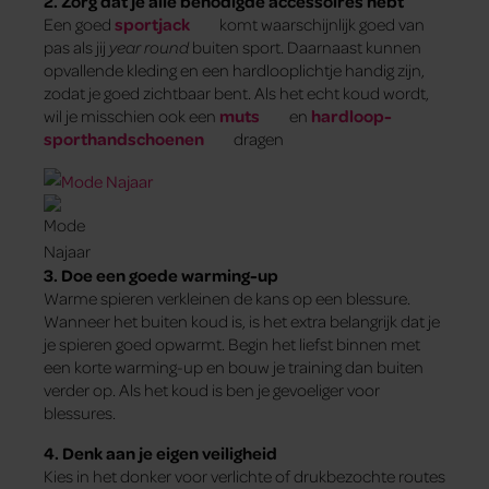
2. Zorg dat je alle benodigde accessoires hebt
Een goed
sportjack
komt waarschijnlijk goed van
pas als jij
year round
buiten sport. Daarnaast kunnen
opvallende kleding en een hardlooplichtje handig zijn,
zodat je goed zichtbaar bent. Als het echt koud wordt,
wil je misschien ook een
muts
en
hardloop-
sporthandschoenen
dragen
3. Doe een goede warming-up
Warme spieren verkleinen de kans op een blessure.
Wanneer het buiten koud is, is het extra belangrijk dat je
je spieren goed opwarmt. Begin het liefst binnen met
een korte warming-up en bouw je training dan buiten
verder op. Als het koud is ben je gevoeliger voor
blessures.
4. Denk aan je eigen veiligheid
Kies in het donker voor verlichte of drukbezochte routes