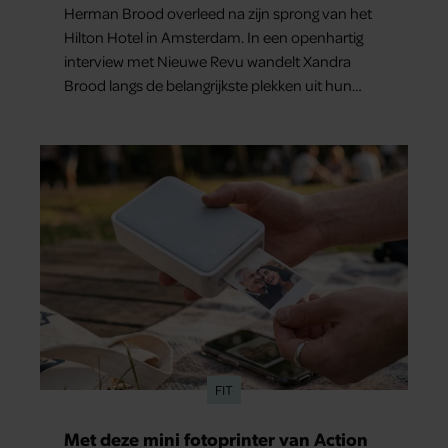
Herman Brood overleed na zijn sprong van het
Hilton Hotel in Amsterdam. In een openhartig
interview met Nieuwe Revu wandelt Xandra
Brood langs de belangrijkste plekken uit hun
gezamenlijke verleden. Vooral de woning aan de
Lange Leidsedwarsstraat roept een stortvloed
aan herinneringen op. Daar begon hun leven
samen en werd dochter Lola geboren.
FIT
Met deze mini fotoprinter van Action