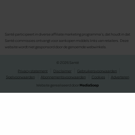
Santé participeert in diverse affiliate marketing programma’s, dat houdt in dat
Santé commissies ontvangt voor aankopen middels links van retailers. Deze
website wordt niet gesponsord door de genoemde webwinkels.
© 2026 Santé
Privacy statement
Disclaimer
Gebruikersvoorwaarden
Spelvoorwaarden
Abonnementsvoorwaarden
Cookies
Adverteren
Website gerealiseerd door
MediaSoep