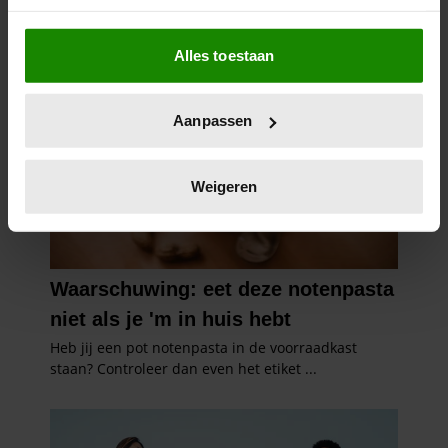
Als u het toestaat, willen we ook graag:
Alles toestaan
Informatie verzamelen over uw geografische
locatie, die tot een paar meter nauwkeurig kan zijn
Uw apparaat identificeren door het actief te
Aanpassen
scannen op specifieke eigenschappen (fingerprinting)
Lees meer over hoe uw persoonlijke gegevens worden
verwerkt en stel uw voorkeuren in het
detailgedeelte
in.
Weigeren
U kunt uw toestemming op elk moment wijzigen of
intrekken in de Cookieverklaring.
We gebruiken cookies om content en advertenties te
personaliseren, om functies voor social media te bieden
en om ons websiteverkeer te analyseren. Ook delen we
informatie over uw gebruik van onze site met onze
partners voor social media, adverteren en analyse. Deze
partners kunnen deze gegevens combineren met andere
informatie die u aan ze heeft verstrekt of die ze hebben
verzameld op basis van uw gebruik van hun services. U