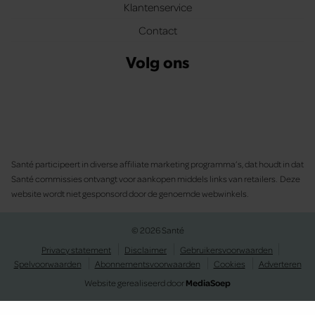
Klantenservice
Contact
Volg ons
Santé participeert in diverse affiliate marketing programma’s, dat houdt in dat
Santé commissies ontvangt voor aankopen middels links van retailers. Deze
website wordt niet gesponsord door de genoemde webwinkels.
© 2026 Santé
Privacy statement
Disclaimer
Gebruikersvoorwaarden
Spelvoorwaarden
Abonnementsvoorwaarden
Cookies
Adverteren
Website gerealiseerd door
MediaSoep