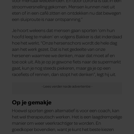
voor mentaal welbevinden. En door corona is dat in een
stroomversnelling gekomen. Mensen kunnen niet uit
eten of in een café zitten en ontdekken nu dat bewegen
een sluiproute is naar ontspanning.”
Je hoort weleens dat mensen gaan sporten ‘om hun
hoofd leeg te maken’ en volgens Bakker is dat inderdaad
hoe het werkt. “Onze hersenschors wordt de hele dag
aan het werk gezet. Dat is het gedeelte van onze
hersenen waarmee we denken, maar dat moet af en
toe ook uit. Als je op je gewone fiets naar de supermarkt
gaat, kun je nog steeds piekeren, maar ga je op een
racefiets of rennen, dan stopt het denken”, legt hij uit.
Op je gemakje
Hoewel sporten geen alternatief is voor een coach, kan
het wel therapeutisch werken. Het is een laagdrempelige
manier om weer veerkrachtiger te worden. En
goedkoper bovendien, want je kunt het beste kiezen