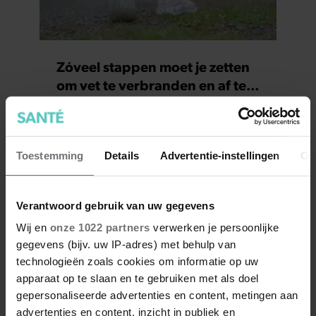
Zóveel stappen moet je zetten
om vet te verbranden en af te
vallen
Toestemming
Details
Advertentie-instellingen
Ov
Verantwoord gebruik van uw gegevens
Wij en
onze 1022 partners
verwerken je persoonlijke
gegevens (bijv. uw IP-adres) met behulp van
technologieën zoals cookies om informatie op uw
apparaat op te slaan en te gebruiken met als doel
Wat kun je beter op je brood
gepersonaliseerde advertenties en content, metingen aan
smeren: roomboter of
advertenties en content, inzicht in publiek en