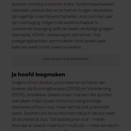
sporten voorál je
hersenen
traint. Spiermassa kweken,
calorieën verbranden en je hart en longen versterken,
zijn eigenlijk maar bijverschijnselen, is al ruim tien jaar
zijn overtuiging. Volgens de wetenschapper is
voldoende beweging zelfs de beste verdediging tegen
depressie, ADHD, verslaving en alzheimer. Ook
overgangsklachten verminderen door je een paar
keer per week in het zweet te werken.
Je hoofd leegmaken
Volgens
Bram Bakker
, psychiater en schrijver van
boeken als Runningtherapie (2008) en Verademing
(2019), ontdekken steeds meer mensen dat sporten
niet alleen helpt bij een lichte tot matig ernstige
depressie of burn-out, maar dat het ook preventief
werkt. Sporten om te voorkomen dat je in de put raakt
of doorbrandt dus. “De laatste jaren is er – mede
doordat er steeds meer burn-outs zijn – meer aandacht