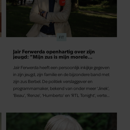
FIT
Jaïr Ferwerda openhartig over zijn
jeugd: “Mijn zus is mijn morele
kompas”
Jaïr Ferwerda heeft een persoonlijk inkijkje gegeven
in zijn jeugd, zijn familie en de bijzondere band met
zijn zus Berbel. De politiek verslaggever en
programmamaker, bekend van onder meer ‘Jinek’,
‘Beau’, ‘Renze’, ‘Humberto’ en ‘RTL Tonight’, vertelt
dat juist zijn opvoeding de basis vormde voor zijn
carrière. Nog altijd kan hij voor advies bij zijn zus
terecht.