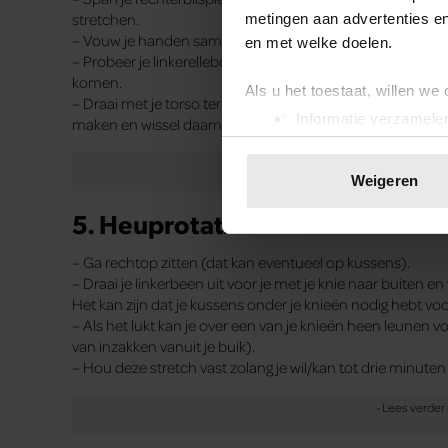
stretchen.
metingen aan advertenties en
– Vouw je handen samen en – als het comfortabel voelt – p
en met welke doelen.
– Probeer je linkerelleboog in je rug te zetten, waardoor je 
komen.
Als u het toestaat, willen we
– Draai met je torso terug naar de beginhouding. Blijf d
Informatie verzamelen
maken en wissel daarna van kant.
Uw apparaat identific
Lees meer over hoe uw perso
Weigeren
toestemming op elk moment wi
5. Heuprotaties
We gebruiken cookies om cont
– Ga rechtop zitten (dat kan eventueel op kussens).
websiteverkeer te analyseren
– Draai je linkerbeen uit voor je met je knie naar buiten 
media, adverteren en analys
Het kan zijn dat je kussens onder je knieën nodig hebt voo
verstrekt of die ze hebben v
– Als het lukt kan je over een van je knieën heen leunen vo
onze website blijft gebruiken.
van inzakken vanuit je buik).
– Hou deze stretch vast zolang je wil/kan tot drie minute