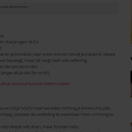
op.
n doe je ogen dicht.
t.
ik en je borstkas naar voren komen terwijl je inademt. Ideaal
wat beweegt, maar dit vergt vaak wat oefening.
urende zes seconden.
nger als je dat fijn vindt).
 die je workout kunnen belemmeren
‘
p en rol je hoofd naar beneden richting je linkerschouder.
omlaag, probeer de verleiding te weerstaan hem omhoog te
h iets dieper wilt doen, maar forceer niets.