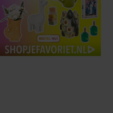
Tips om je lekker in je vel
te voelen
Met de Santé nieuwsbrief ontvang je elke
week tips om je energiek, ontspannen en in
balans te voelen.