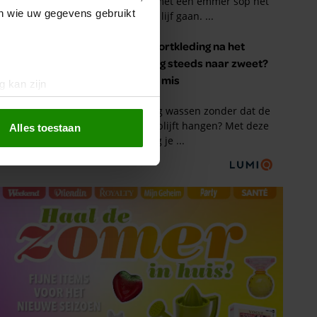
en wie uw gegevens gebruikt
g kan zijn
erprinting)
t
detailgedeelte
in. U kunt uw
Alles toestaan
 media te bieden en om ons
ze partners voor social
nformatie die u aan ze heeft
oord met onze cookies als u