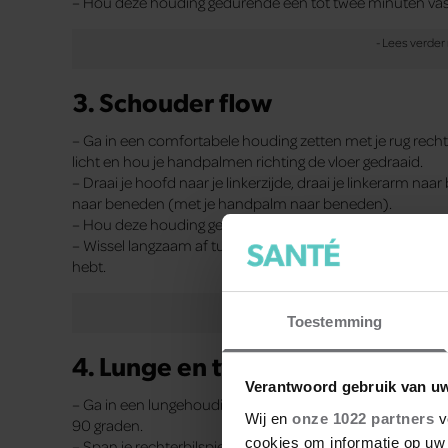
– Hou deze houding gedurende een tot twee minuten vast
3. Schouder flow
– Ga in een comfortabele houding zetten met je rug rechto
licht en hou je handpalmen richting de vloer gedraaid.
– Draai je hoofd naar je linkerzijde, draai je linkerarm n
naar beneden (met je handpalm naar beneden).
– Hou deze houding gedurende een ademhaling vast en dr
– Wissel langzaam af tussen de twee kanten gedurende tw
hebt.
Toestemming
4. Lunge en twist
Verantwoord gebruik van u
– Ga in een lungehouding zitten met je linkerbeen voor en
Wij en
onze 1022 partners
v
90 graden.
cookies om informatie op uw 
– Span je rechterbilspier en je core licht aan en duw la