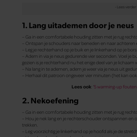
1. Lang uitademen door je neus
– Ga in een comfortabele houding zitten met je rug recht
– Ontspan je schouders naar beneden en naar achteren e
– Leg je rechterhand op je buik en je linkerhand op je bors
– Adem in via je neus gedurende vier seconden. Voel je bu
gezien is je rechterhand nu het enige deel van je lichaam 
– Na lang in te ademen, adem je weer via je neus uit ged
– Herhaal dit patroon ongeveer vier minuten (het kan ook la
Lees ook
: ‘
5 warming-up fouten
2. Nekoefening
– Ga in een comfortabele houding zitten met je rug rechto
– Hou je nek lang en je rechterschouder ontspannen en 
trekken.
– Leg voorzichtig je linkerhand op je hoofd als je de stretc