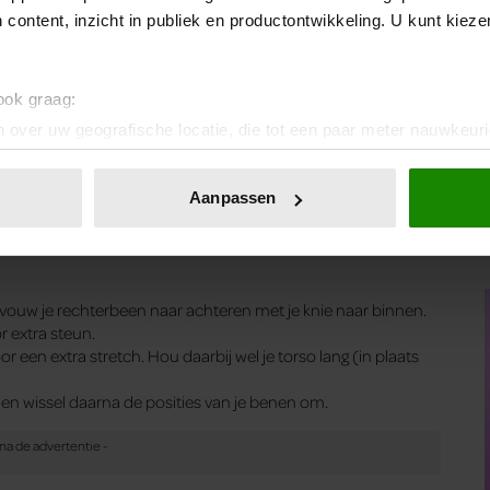
 content, inzicht in publiek en productontwikkeling. U kunt kiez
robeer je torso naar links te draaien.
ook je torso licht buigt en draait, waardoor er spanning vrij kan
 ook graag:
e draaiende beweging ongeveer een tot twee minuten lang
 over uw geografische locatie, die tot een paar meter nauwkeuri
eren door het actief te scannen op specifieke eigenschappen (fing
onlijke gegevens worden verwerkt en stel uw voorkeuren in he
Aanpassen
jzigen of intrekken in de Cookieverklaring.
ent en advertenties te personaliseren, om functies voor social
. Ook delen we informatie over uw gebruik van onze site met on
en vouw je rechterbeen naar achteren met je knie naar binnen.
e. Deze partners kunnen deze gegevens combineren met andere i
r extra steun.
erzameld op basis van uw gebruik van hun services. U gaat akk
or een extra stretch. Hou daarbij wel je torso lang (in plaats
n en wissel daarna de posities van je benen om.