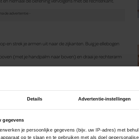
 en herhaal de oefening vervolgens met de rechterkant.
p en strek je armen uit naar de zijkanten. Buig je ellebogen
aar boven (met je handpalm naar boven) en draai je rechterarm
aai de beweging vervolgens de andere kant op.
ee tot drie minuten en neem tussendoor de rust die je nodig
Details
Advertentie-instellingen
w gegevens
 je rechterbeen achter je op de vloer, gebogen in hoeken van
erwerken je persoonlijke gegevens (bijv. uw IP-adres) met behul
apparaat op te slaan en te gebruiken met als doel gepersonalise
ngzaam je heupen naar voren om je rechterheupspier te