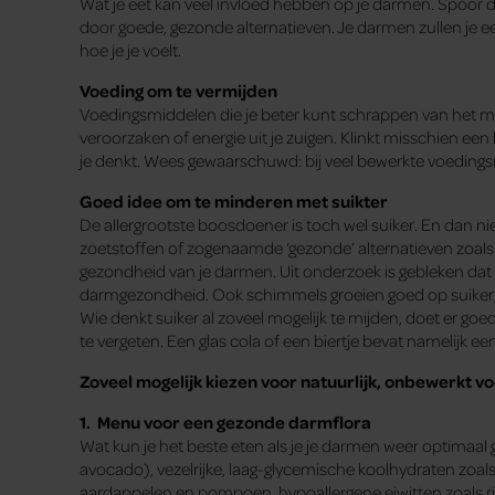
Wat je eet kan veel invloed hebben op je darmen. Spoor 
door goede, gezonde alternatieven. Je darmen zullen je e
hoe je je voelt.
Voeding om te vermijden
Voedingsmiddelen die je beter kunt schrappen van het me
veroorzaken of energie uit je zuigen. Klinkt misschien ee
je denkt. Wees gewaarschuwd: bij veel bewerkte voedingsm
Goed idee om te minderen met suikter
De allergrootste boosdoener is toch wel suiker. En dan ni
zoetstoffen of zogenaamde ‘gezonde’ alternatieven zoals k
gezondheid van je darmen. Uit onderzoek is gebleken dat t
darmgezondheid. Ook schimmels groeien goed op suiker, w
Wie denkt suiker al zoveel mogelijk te mijden, doet er g
te vergeten. Een glas cola of een biertje bevat namelijk ee
Zoveel mogelijk kiezen voor natuurlijk, onbewerkt voed
1. Menu voor een gezonde darmflora
Wat kun je het beste eten als je je darmen weer optimaal 
avocado), vezelrijke, laag-glycemische koolhydraten zoal
aardappelen en pompoen, hypoallergene eiwitten zoals rij