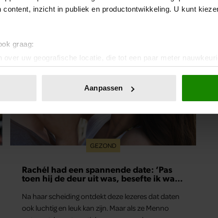
 content, inzicht in publiek en productontwikkeling. U kunt kiez
 ook graag:
 over uw geografische locatie, die tot een paar meter nauwkeuri
eren door het actief te scannen op specifieke eigenschappen (fing
onlijke gegevens worden verwerkt en stel uw voorkeuren in he
Aanpassen
jzigen of intrekken in de Cookieverklaring.
ent en advertenties te personaliseren, om functies voor social
. Ook delen we informatie over uw gebruik van onze site met on
e. Deze partners kunnen deze gegevens combineren met andere i
GEZOND
erzameld op basis van uw gebruik van hun services. U gaat akk
Rachél had een spannende date: ‘Pas
toen hij de deur uit was, besefte ik wat
er echt was gebeurd’
Na haar scheiding ontdekt deze lezeres dat daten
ook luchtig en leuk kan zijn. Maar als ze Menno