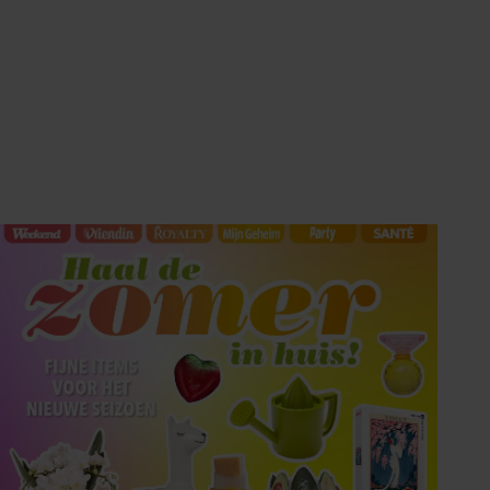
Tips om je lekker in je vel
te voelen
Met de Santé nieuwsbrief ontvang je elke
week tips om je energiek, ontspannen en in
balans te voelen.