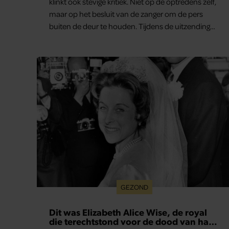
klinkt ook stevige kritiek. Niet op de optredens zelf,
maar op het besluit van de zanger om de pers
buiten de deur te houden. Tijdens de uitzending
van ‘Shownieuws’ uitten verschillende
entertainmentjournalisten hun teleurstelling.
Volgens hen is Jan Smit de afgelopen jaren steeds
moeilijker bereikbaar geworden en gunt hij de
media nauwelijks nog interviews.
GEZOND
Dit was Elizabeth Alice Wise, de royal
die terechtstond voor de dood van haar