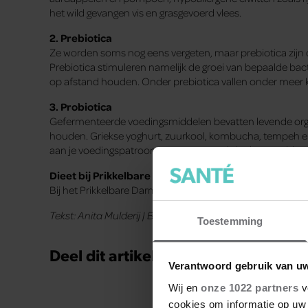
het wild gevangen vis en grasgevoerd vlees.
2. Prebiotica
Ze worden soms nog eens vergeten, maar prebiotica zijn 
Prebiotica stimuleren namelijk de groei van bepaalde bac
op afstand houden. Onder prebiotica vallen onder meer ki
3. Probiotica
Gefermenteerde voedingsmiddelen bevatten levende orga
houden. Griekse yoghurt, zuurkool, kombucha, tempeh en
aan je voedingspatroon toe te voegen als je darmproblem
Dieet bij Prikkelbare Darm Syndroom
Bij het Prikkelbare Darm Syndroom zou het FODMAP-beper
Tekst: Anita Mulderij | Beeld: gettyimages
Toestemming
Deel dit artikel op social media!
Verantwoord gebruik van u
Wij en
onze 1022 partners
v
cookies om informatie op uw 