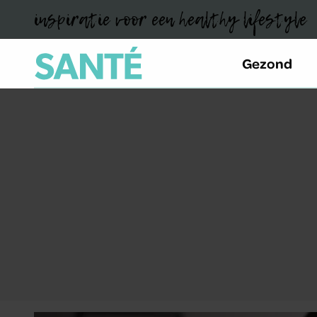
inspiratie voor een healthy lifestyle
Gezond