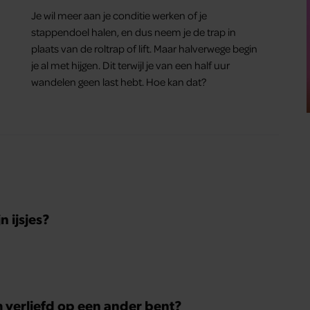
Je wil meer aan je conditie werken of je
stappendoel halen, en dus neem je de trap in
plaats van de roltrap of lift. Maar halverwege begin
je al met hijgen. Dit terwijl je van een half uur
wandelen geen last hebt. Hoe kan dat?
 ijsjes?
m verliefd op een ander bent?