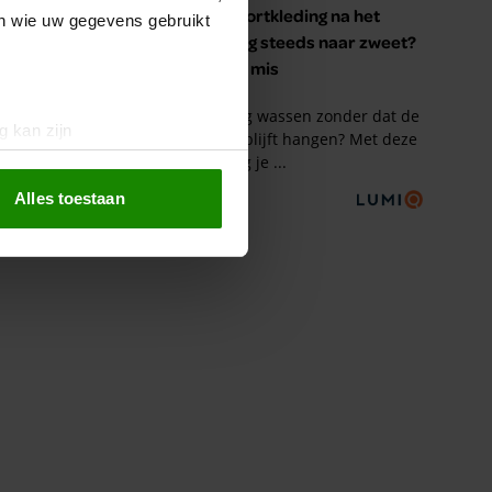
en wie uw gegevens gebruikt
g kan zijn
erprinting)
t
detailgedeelte
in. U kunt uw
Alles toestaan
 media te bieden en om ons
ze partners voor social
nformatie die u aan ze heeft
oord met onze cookies als u