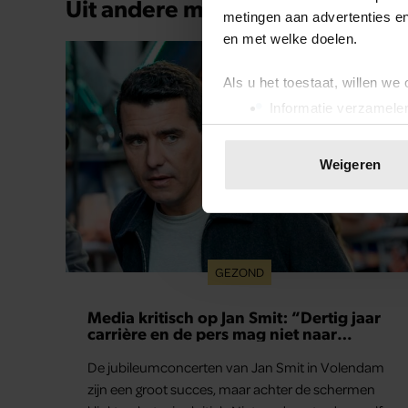
Uit andere media
metingen aan advertenties en
en met welke doelen.
Als u het toestaat, willen we
Informatie verzamelen
Uw apparaat identific
Lees meer over hoe uw perso
Weigeren
toestemming op elk moment wi
We gebruiken cookies om cont
websiteverkeer te analyseren
media, adverteren en analys
GEZOND
verstrekt of die ze hebben v
onze website blijft gebruiken.
Media kritisch op Jan Smit: “Dertig jaar
carrière en de pers mag niet naar
binnen”
De jubileumconcerten van Jan Smit in Volendam
zijn een groot succes, maar achter de schermen