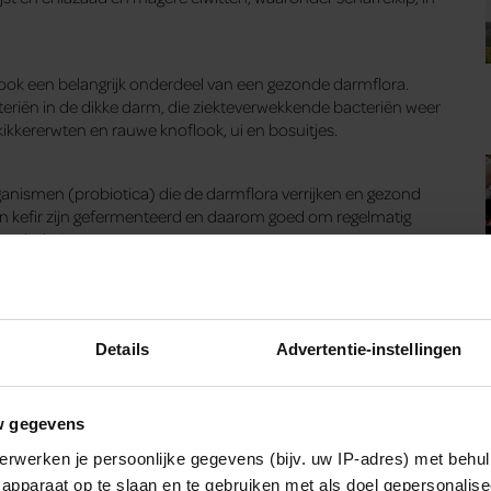
ook een belangrijk onderdeel van een gezonde darmflora.
teriën in de dikke darm, die ziekteverwekkende bacteriën weer
kkererwten en rauwe knoflook, ui en bosuitjes.
nismen (probiotica) die de darmflora verrijken en gezond
 kefir zijn gefermenteerd en daarom goed om regelmatig
en hebt.’
kte dieet veel patiënten verlichting kunnen bieden.
Details
Advertentie-instellingen
w gegevens
erwerken je persoonlijke gegevens (bijv. uw IP-adres) met behul
apparaat op te slaan en te gebruiken met als doel gepersonalise