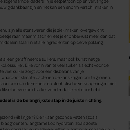
de zogenaamde ‘daders’ in je eetpatroon op en vervang ze
euwig dankbaar zijn en het kan een enorm verschil maken in
nu zijn alle etenswaren die je ziek maken, overgewicht
n beetje raar, maar misschien eet je er onbewust meer dan dat
iddelen staan niet alle ingrediënten op de verpakking.
et alleen geraffineerde suikers, maar ook kunstmatige
okossuiker. Elke vorm van te veel suiker is slecht voor de
e veel suiker zorgt voor een disbalans van je
aardoor slechte bacteriën de kans krijgen om te groeien.
oed aan om ook de gezoete en alcoholische versnaperingen niet
n fikse hoeveelheid suiker zonder dat je het door hebt.
sel is de belangrijkste stap in de juiste richting.
gezond wilt krijgen? Denk aan gezonde vetten (zoals
s bladgroenten, langzame koolhydraten, zoals zoete
st en chiazaad en magere eiwitten, waaronder scharrelkip, in