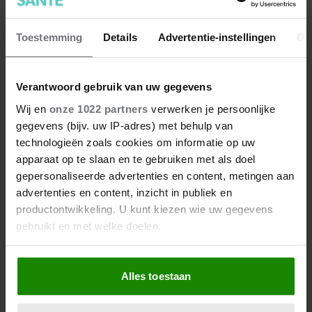
7 kleine dingen die je leven
beter maken (en weinig tijd
Toestemming
Details
Advertentie-instellingen
Ov
kosten)
Verantwoord gebruik van uw gegevens
Wij en
onze 1022 partners
verwerken je persoonlijke
gegevens (bijv. uw IP-adres) met behulp van
technologieën zoals cookies om informatie op uw
apparaat op te slaan en te gebruiken met als doel
gepersonaliseerde advertenties en content, metingen aan
advertenties en content, inzicht in publiek en
productontwikkeling. U kunt kiezen wie uw gegevens
gebruikt en met welke doelen.
Als u het toestaat, willen we ook graag:
Alles toestaan
Informatie verzamelen over uw geografische
locatie, die tot een paar meter nauwkeurig kan zijn
Uw apparaat identificeren door het actief te