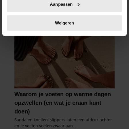
Aanpassen
scannen op specifieke eigenschappen (fingerprinting)
Lees meer over hoe uw persoonlijke gegevens worden
verwerkt en stel uw voorkeuren in het
detailgedeelte
in.
Weigeren
U kunt uw toestemming op elk moment wijzigen of
intrekken in de Cookieverklaring.
We gebruiken cookies om content en advertenties te
personaliseren, om functies voor social media te bieden
en om ons websiteverkeer te analyseren. Ook delen we
informatie over uw gebruik van onze site met onze
partners voor social media, adverteren en analyse. Deze
partners kunnen deze gegevens combineren met andere
informatie die u aan ze heeft verstrekt of die ze hebben
verzameld op basis van uw gebruik van hun services. U
gaat akkoord met onze cookies als u onze website blijft
gebruiken.