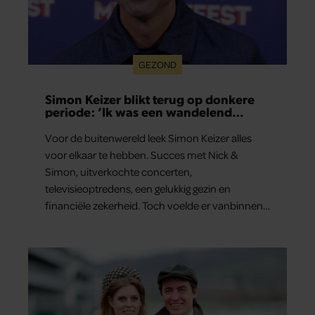
GEZOND
Simon Keizer blikt terug op donkere
periode: ‘Ik was een wandelend
hoofd’
Voor de buitenwereld leek Simon Keizer alles
voor elkaar te hebben. Succes met Nick &
Simon, uitverkochte concerten,
televisieoptredens, een gelukkig gezin en
financiële zekerheid. Toch voelde er vanbinnen
al jaren iets niet goed. In een openhartig
interview met ‘MAX Magazine’ vertelt de zanger
dat hij lange tijd vooral overleefde en steeds
verder van zijn gevoel verwijderd raakte.