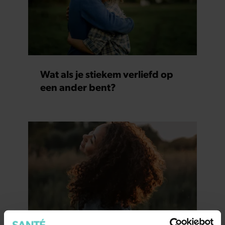
Wat als je stiekem verliefd op
een ander bent?