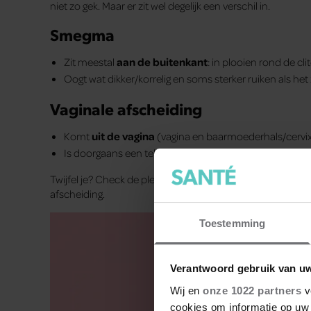
niet zo gek. Maar er zit wel degelijk een verschil in.
Smegma
Zit meestal
aan de
buitenkant
: in plooien rond de c
Oogt wat dikker/korrelig en soms sterker ruiken als he
Vaginale afscheiding
Komt
uit de vagina
(vagina en baarmoederhals/cervix) 
Is doorgaans een teken van een gezonde vagina en hel
Twijfel je? Check de plek: bevindt het zich in huidplooien,
afscheiding.
Toestemming
Verantwoord gebruik van u
Wij en
onze 1022 partners
v
cookies om informatie op uw 