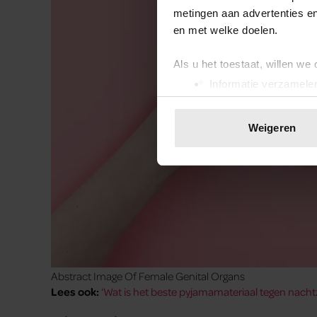
metingen aan advertenties en
en met welke doelen.
Als u het toestaat, willen we
Informatie verzamelen
Uw apparaat identific
Lees meer over hoe uw perso
Weigeren
toestemming op elk moment wi
We gebruiken cookies om cont
websiteverkeer te analyseren
media, adverteren en analys
verstrekt of die ze hebben v
onze website blijft gebruiken.
Abstract Image Of Female Genital Organs
Lees ook:
‘Wat is het beste pyjamamateriaal tegen nach