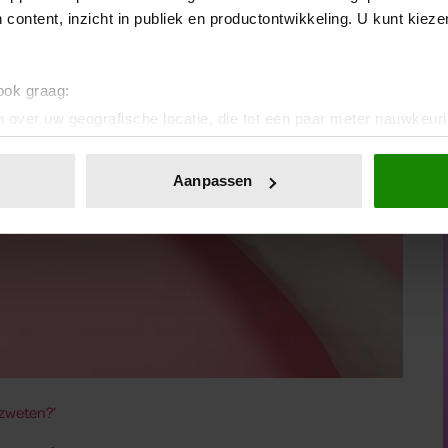
 content, inzicht in publiek en productontwikkeling. U kunt kiez
 ook graag:
 over uw geografische locatie, die tot een paar meter nauwkeuri
eren door het actief te scannen op specifieke eigenschappen (fing
onlijke gegevens worden verwerkt en stel uw voorkeuren in he
Aanpassen
jzigen of intrekken in de Cookieverklaring.
ent en advertenties te personaliseren, om functies voor social
. Ook delen we informatie over uw gebruik van onze site met on
e. Deze partners kunnen deze gegevens combineren met andere i
erzameld op basis van uw gebruik van hun services. U gaat akk
tzweten?’