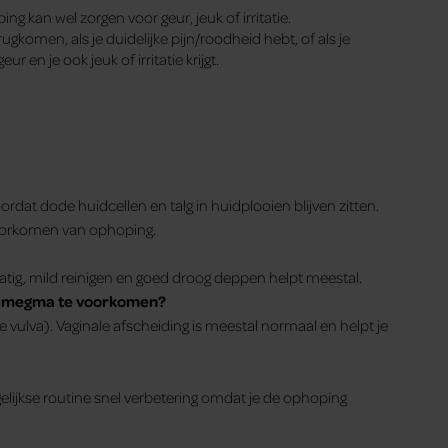
g kan wel zorgen voor geur, jeuk of irritatie.
ugkomen, als je duidelijke pijn/roodheid hebt, of als je
r en je ook jeuk of irritatie krijgt.
dat dode huidcellen en talg in huidplooien blijven zitten.
voorkomen van ophoping.
atig, mild reinigen en goed droog deppen helpt meestal.
m smegma te voorkomen?
vulva). Vaginale afscheiding is meestal normaal en helpt je
gelijkse routine snel verbetering omdat je de ophoping