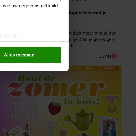
en wie uw gegevens gebruikt
g kan zijn
erprinting)
t
detailgedeelte
in. U kunt uw
Alles toestaan
 media te bieden en om ons
ze partners voor social
nformatie die u aan ze heeft
oord met onze cookies als u