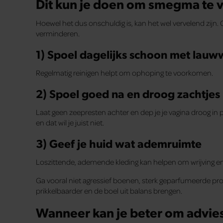
Dit kun je doen om smegma te 
Hoewel het dus onschuldig is, kan het wel vervelend zijn
verminderen.
1) Spoel dagelijks schoon met lau
Regelmatig reinigen helpt om ophoping te voorkomen.
2) Spoel goed na en droog zachtjes
Laat geen zeepresten achter en dep je je vagina droog in p
en dat wil je juist niet.
3) Geef je huid wat ademruimte
Loszittende, ademende kleding kan helpen om wrijving e
Ga vooral niet agressief boenen, sterk geparfumeerde prod
prikkelbaarder en de boel uit balans brengen.
Wanneer kan je beter om advie