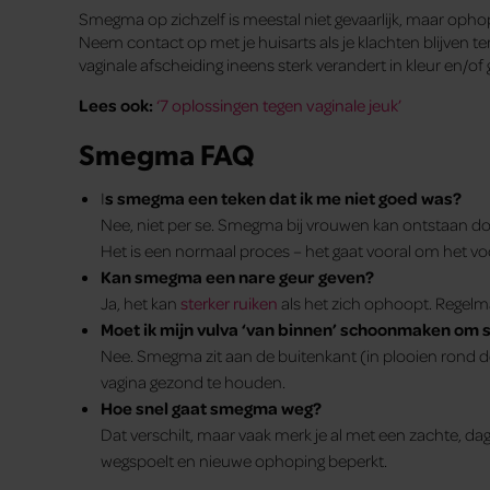
Smegma op zichzelf is meestal niet gevaarlijk, maar ophopin
Neem contact op met je huisarts als je klachten blijven ter
vaginale afscheiding ineens sterk verandert in kleur en/of geu
Lees ook:
‘7 oplossingen tegen vaginale jeuk’
Smegma FAQ
I
s smegma een teken dat ik me niet goed was?
Nee, niet per se. Smegma bij vrouwen kan ontstaan door
Het is een normaal proces – het gaat vooral om het 
Kan smegma een nare geur geven?
Ja, het kan
sterker ruiken
als het zich ophoopt. Regelm
Moet ik mijn vulva ‘van binnen’ schoonmaken o
Nee. Smegma zit aan de buitenkant (in plooien rond de 
vagina gezond te houden.
Hoe snel gaat smegma weg?
Dat verschilt, maar vaak merk je al met een zachte, da
wegspoelt en nieuwe ophoping beperkt.