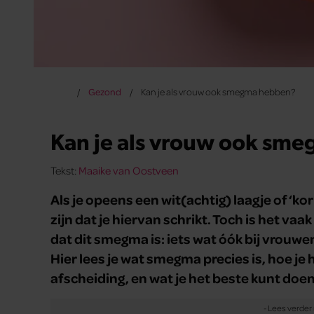
Gezond
Kan je als vrouw ook smegma hebben?
Kan je als vrouw ook sm
Tekst:
Maaike van Oostveen
Als je opeens een wit(achtig) laagje of ‘ko
zijn dat je hiervan schrikt. Toch is het va
dat dit smegma is: iets wat óók bij vrouwe
Hier lees je wat smegma precies is, hoe je
afscheiding, en wat je het beste kunt doen 