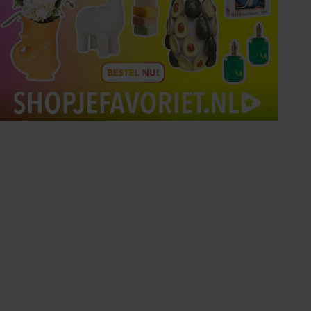
Tips om je lekker in je vel
te voelen
Met de Santé nieuwsbrief ontvang je elke
week tips om je energiek, ontspannen en in
balans te voelen.