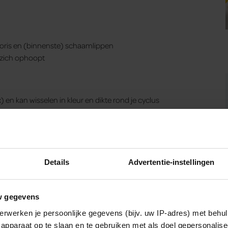
litoris en (binnenste) schaamlippen
t zich ophoopt
en kan wisselen in kleur en dikte rond je cyclus
pt om alles schoon en in balans te houden
 dan wijst het eerder op smegma, en uit de vagina is eerder
Details
Advertentie-instellingen
w gegevens
erwerken je persoonlijke gegevens (bijv. uw IP-adres) met behul
apparaat op te slaan en te gebruiken met als doel gepersonalise