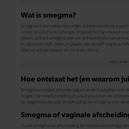
Wat is smegma?
Smegma is een witte, natuurlijke substantie die bij zow
onder de voorhuid ophoopt, ontstaat het bij vrouwen voo
clitoris. Je kunt smegma zien als ‘achterblijvers’ van je hu
huidplooien blijft zitten, in plaats van vanzelf weg te sch
(kleine) schaamlippen en rond de clitoris.
Hoe ontstaat het (en waarom juis
Smegma ontstaat doordat talg en dode huidcellen zich 
dragen van strakke kleding én wrijving kunnen dit vere
op talgproductie, wat de ophoping van smegma kan verst
Smegma of vaginale afscheiding?
Zowel smegma als afscheiding zijn beiden wit(achtig) van 