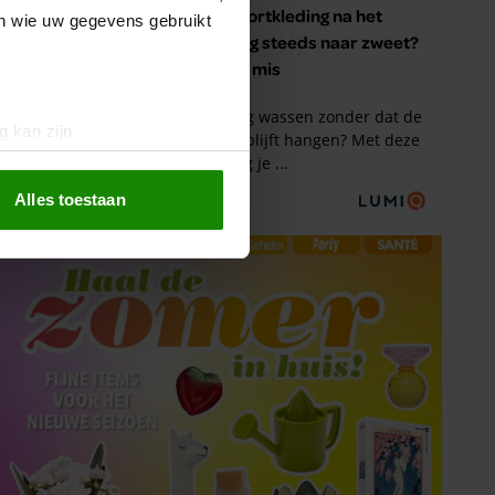
en wie uw gegevens gebruikt
g kan zijn
erprinting)
t
detailgedeelte
in. U kunt uw
Alles toestaan
 media te bieden en om ons
ze partners voor social
nformatie die u aan ze heeft
oord met onze cookies als u