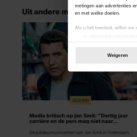
metingen aan advertenties en
Uit andere media
en met welke doelen.
Als u het toestaat, willen we
Informatie verzamelen
Uw apparaat identific
Lees meer over hoe uw perso
Weigeren
toestemming op elk moment wi
We gebruiken cookies om cont
websiteverkeer te analyseren
media, adverteren en analys
verstrekt of die ze hebben v
GEZOND
onze website blijft gebruiken.
Media kritisch op Jan Smit: “Dertig jaar
carrière en de pers mag niet naar
binnen”
De jubileumconcerten van Jan Smit in Volendam