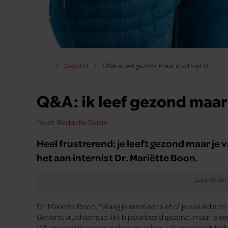
Gezond
Q&A: ik leef gezond maar ik val niet af
Q&A: ik leef gezond maar i
Tekst:
Redactie Santé
Heel frustrerend: je leeft gezond maar je 
het aan internist Dr. Mariëtte Boon.
Dr. Mariëtte Boon: “Vraag je eerst eens af of je wel écht z
Geperst vruchtensap lijkt bijvoorbeeld gezond, maar is een
Vijf, en wegblijven van pakjes en zakjes. Uit onderzoek bli