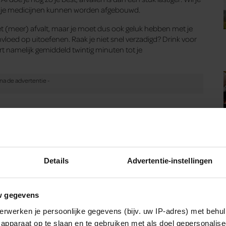
of je medicijnen kunnen worden afgebouwd.
t (meer) afvalt, maar je moet dus ook geluk hebben met je
invloed op uitoefenen. Raak je niet snel verzadigd? Drink voor
t namelijk gemiddeld twintig minuten tot je
eids Universitair Medisch Centrum. In 2014 promoveerde ze cum
rnist-endocrinoloog prof. Liesbeth van ­Rossum schreef ze
Details
Advertentie-instellingen
svet.
Bron: Santé augustus 2019, tekst: Maike Abma
w gegevens
erwerken je persoonlijke gegevens (bijv. uw IP-adres) met behul
apparaat op te slaan en te gebruiken met als doel gepersonalise