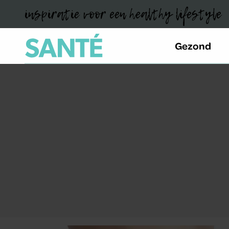
inspiratie voor een healthy lifestyle
Gezond