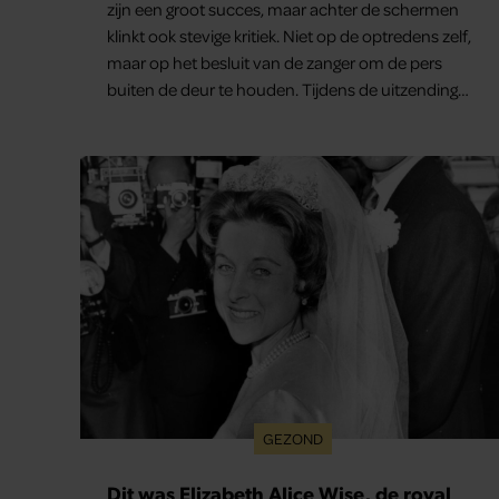
zijn een groot succes, maar achter de schermen
klinkt ook stevige kritiek. Niet op de optredens zelf,
maar op het besluit van de zanger om de pers
buiten de deur te houden. Tijdens de uitzending
van ‘Shownieuws’ uitten verschillende
entertainmentjournalisten hun teleurstelling.
Volgens hen is Jan Smit de afgelopen jaren steeds
moeilijker bereikbaar geworden en gunt hij de
media nauwelijks nog interviews.
GEZOND
Dit was Elizabeth Alice Wise, de royal