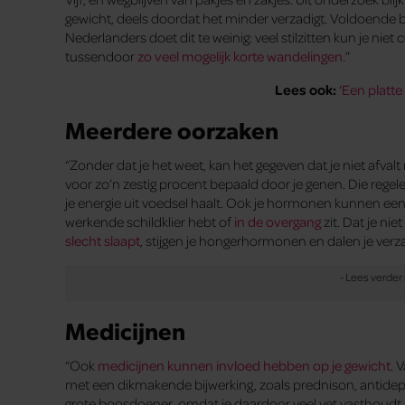
gewicht, deels doordat het minder verzadigt. Voldoende 
Nederlanders doet dit te weinig: veel stilzitten kun je n
tussendoor
zo veel mogelijk korte wandelingen
.”
Lees ook:
‘
Een platte 
Meerdere oorzaken
“Zonder dat je het weet, kan het gegeven dat je niet afva
voor zo’n zestig procent bepaald door je genen. Die regel
je ­energie uit voedsel haalt. Ook je hormonen kunnen een r
werkende schildklier hebt of
in de overgang
zit. Dat je ni
slecht slaapt
, stijgen je hongerhormonen en dalen je verz
Medicijnen
“Ook
medicijnen kunnen invloed hebben op je gewicht
. 
met een dikmakende bijwerking, zoals ­prednison, antidepre
grote boosdoener, omdat je daardoor veel vet vasthoudt. Al 