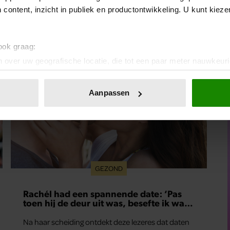
 content, inzicht in publiek en productontwikkeling. U kunt kiez
 ook graag:
 over uw geografische locatie, die tot een paar meter nauwkeuri
eren door het actief te scannen op specifieke eigenschappen (fing
onlijke gegevens worden verwerkt en stel uw voorkeuren in he
Aanpassen
jzigen of intrekken in de Cookieverklaring.
ent en advertenties te personaliseren, om functies voor social
. Ook delen we informatie over uw gebruik van onze site met on
e. Deze partners kunnen deze gegevens combineren met andere i
erzameld op basis van uw gebruik van hun services. U gaat akk
GEZOND
Rachél had een spannende date: ‘Pas
toen hij de deur uit was, besefte ik wat
er echt was gebeurd’
Na haar scheiding ontdekt deze lezeres dat daten