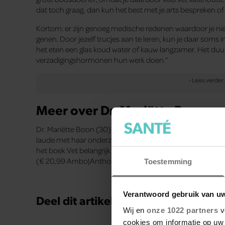
dat toch graag, dan kun het best met je arts bespreken 
Kortom: er zijn genoeg ­medische redenen waardoor je nie
genen. Door jezelf trucjes aan te leren, kun je daar soms 
het eten een glas koud water of kauw lang­zamer. Het duur
verzadigingshormonen hun werk doen.”
Meer over Dr. Mariëtte Boon
Dr. Mariëtte Boon (30) is internist in opleiding in het L
laude met haar onderzoek naar bruin vet. Samen met inte
het boek Vet belangrijk
(€ 20,99 Ambo|Anthos), vol feiten en fabels over lichaam
Toestemming
Verantwoord gebruik van u
Deel dit artikel op social media!
Wij en
onze 1022 partners
v
cookies om informatie op uw 