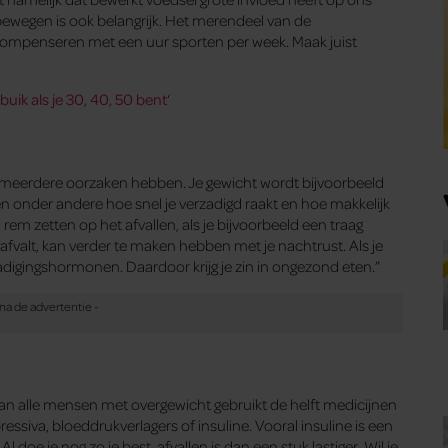
bewegen is ook belangrijk. Het merendeel van de
iet compenseren met een uur sporten per week. Maak juist
buik als je 30, 40, 50 bent
‘
lt meerdere oorzaken ­hebben. Je gewicht wordt bijvoorbeeld
en onder andere hoe snel je verzadigd raakt en hoe makkelijk
em zetten op het afvallen, als je ­bijvoorbeeld een traag
et afvalt, kan verder te maken hebben met je nachtrust. Als je
adigingshormonen. Daardoor krijg je zin in ­ongezond eten.”
Van alle mensen met over­gewicht gebruikt de helft medicijnen
ssiva, bloeddrukverlagers of insuline. Vooral insuline is een
doe je nog zo je best, afvallen is dan een stuk lastiger. Wil je