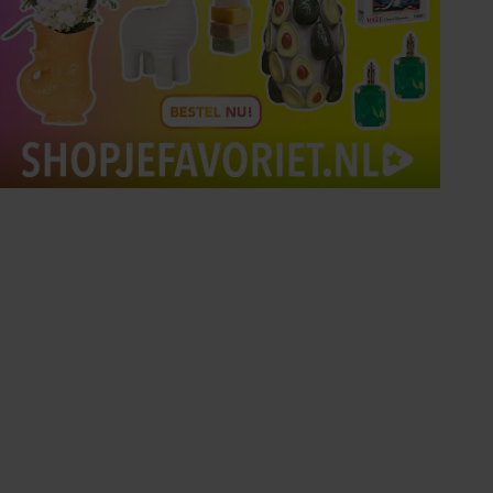
Tips om je lekker in je vel
te voelen
Met de Santé nieuwsbrief ontvang je elke
week tips om je energiek, ontspannen en in
balans te voelen.