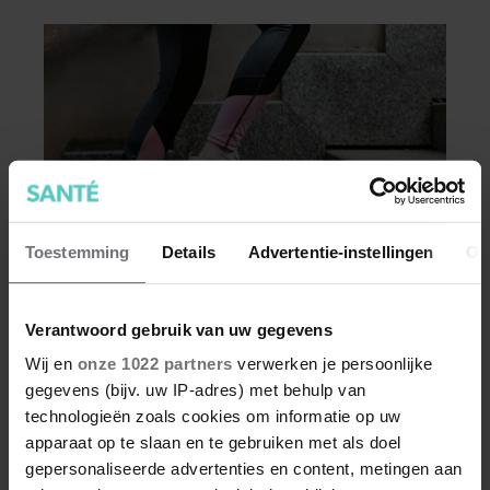
Toestemming
Details
Advertentie-instellingen
Ov
GEZOND
Verantwoord gebruik van uw gegevens
Dít is waarom traplopen zo zwaar
voelt (spoiler: het ligt niet aan je
Wij en
onze 1022 partners
verwerken je persoonlijke
conditie)
gegevens (bijv. uw IP-adres) met behulp van
Je wil meer aan je conditie werken of je
technologieën zoals cookies om informatie op uw
stappendoel halen, en dus neem je de trap in
apparaat op te slaan en te gebruiken met als doel
plaats van de roltrap of lift. Maar halverwege
gepersonaliseerde advertenties en content, metingen aan
begin je al met hijgen. Dit terwijl je van een half