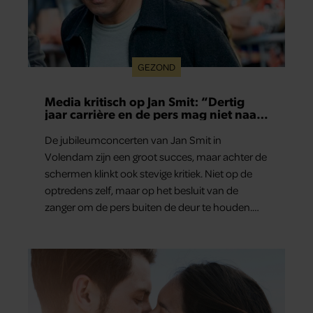
GEZOND
Media kritisch op Jan Smit: “Dertig
jaar carrière en de pers mag niet naar
binnen”
De jubileumconcerten van Jan Smit in
Volendam zijn een groot succes, maar achter de
schermen klinkt ook stevige kritiek. Niet op de
optredens zelf, maar op het besluit van de
zanger om de pers buiten de deur te houden.
Tijdens de uitzending van ‘Shownieuws’ uitten
verschillende entertainmentjournalisten hun
teleurstelling. Volgens hen is Jan Smit de
afgelopen jaren steeds moeilijker bereikbaar
geworden en gunt hij de media nauwelijks nog
interviews.