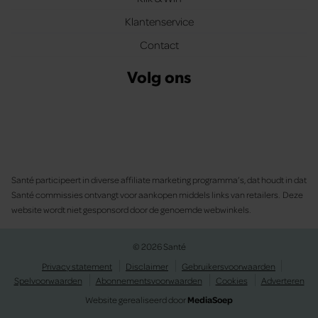
Klantenservice
Contact
Volg ons
Santé participeert in diverse affiliate marketing programma’s, dat houdt in dat
Santé commissies ontvangt voor aankopen middels links van retailers. Deze
website wordt niet gesponsord door de genoemde webwinkels.
© 2026 Santé
Privacy statement
Disclaimer
Gebruikersvoorwaarden
Spelvoorwaarden
Abonnementsvoorwaarden
Cookies
Adverteren
Website gerealiseerd door
MediaSoep