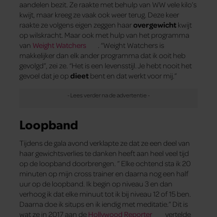
aandelen bezit. Ze raakte met behulp van WW vele kilo’s
kwijt, maar kreeg ze vaak ook weer terug. Deze keer
raakte ze volgens eigen zeggen haar
overgewicht
kwijt
op wilskracht. Maar ook met hulp van het programma
van
Weight Watchers
. “Weight Watchers is
makkelijker dan elk ander programma dat ik ooit heb
gevolgd”, zei ze. “Het is een levensstijl. Je hebt nooit het
gevoel dat je op
dieet
bent en dat werkt voor mij.”
Loopband
Tijdens de gala avond verklapte ze dat ze een deel van
haar gewichtsverlies te danken heeft aan heel veel tijd
op de loopband doorbrengen. ” Elke ochtend sta ik 20
minuten op mijn cross trainer en daarna nog een half
uur op de loopband. Ik begin op niveau 3 en dan
verhoog ik dat elke minuut tot ik bij niveau 12 of 15 ben.
Daarna doe ik situps en ik iendig met meditatie.” Dit is
wat ze in 2017 aan de
Hollywood Reporter
vertelde