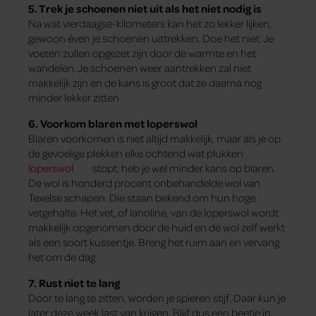
5. Trek je schoenen niet uit als het niet nodig is
Na wat vierdaagse-kilometers kan het zo lekker lijken,
gewoon éven je schoenen uittrekken. Doe het niet. Je
voeten zullen opgezet zijn door de warmte en het
wandelen. Je schoenen weer aantrekken zal niet
makkelijk zijn en de kans is groot dat ze daarna nog
minder lekker zitten.
6. Voorkom blaren met loperswol
Blaren voorkomen is niet altijd makkelijk, maar als je op
de gevoelige plekken elke ochtend wat plukken
loperswol
stopt, heb je wel minder kans op blaren.
De wol is honderd procent onbehandelde wol van
Texelse schapen. Die staan bekend om hun hoge
vetgehalte. Het vet, of lanoline, van de loperswol wordt
makkelijk opgenomen door de huid en de wol zelf werkt
als een soort kussentje. Breng het ruim aan en vervang
het om de dag.
7. Rust niet te lang
Door te lang te zitten, worden je spieren stijf. Daar kun je
later deze week last van krijgen. Blijf dus een beetje in