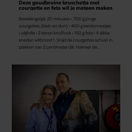
Deze goudbruine bruschetta met
courgette en feta wil je meteen maken
Bereidingstijd: 20 minuten • 700 g jonge
courgettes (klein en dun) • 400 g kerstomaatjes
• olijfolie • 2 tenen knoflook • 150 g feta • 4 dikke
sneden witbrood 1. Snijd de courgettes schuin in
plakken van 2 centimeter dik. Halveer de
tomaatjes. Pel en hak de knoflook. 2. Verhit een
scheut olie in…