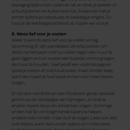
beweging tijdens het rusten en rek en strek je spieren of
schud je benen en kuiten even los. Zwaai ook met je
armen tijdens je rustpauzes en beweeg je vingers. Zo
loop je de vierdaagse lachend uit, hopen we voor je.
8. Wees lief voor je voeten
Wees ’s avonds extra lief voor je voeten en leg
ze omhoog. Er zijn wandelaars die erbij zweren om
direct na het lopen met hun billen tegen een muur te
gaan liggen en hun voeten een kwartier omhoog tegen
de muur te houden. Geef jezelf een voetmassage en
spoel je voeten af met koud water, maar zonder zeep,
want dat maakt je huid week en kan voor meer blaren
zorgen.
En tot slot: wordt lid van een Facebook-groep speciaal
gericht op de Vierdaagse van Nijmegen. Je vindt er
ervaren lopers die je om advies kan vragen. Sommige
vinden het fijn om beginnende lopers te helpen,
anderen iets minder, maar durf te vragen. Lees ook veel
over blaren, want die kunnen tijdens zo’n intensieve
tocht heel anders zijn dan je gewend bent. En open