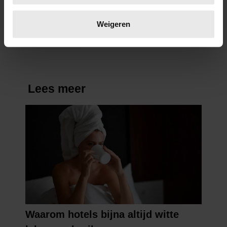
Kun jij moeilijk dingen
Lees meer over hoe uw persoonlijke gegevens worden
weggooien? Dit is waarom
verwerkt en stel uw voorkeuren in het
detailgedeelte
in.
Weigeren
U kunt uw toestemming op elk moment wijzigen of
intrekken in de Cookieverklaring.
We gebruiken cookies om content en advertenties te
personaliseren, om functies voor social media te bieden
en om ons websiteverkeer te analyseren. Ook delen we
informatie over uw gebruik van onze site met onze
partners voor social media, adverteren en analyse. Deze
partners kunnen deze gegevens combineren met andere
informatie die u aan ze heeft verstrekt of die ze hebben
verzameld op basis van uw gebruik van hun services. U
gaat akkoord met onze cookies als u onze website blijft
gebruiken.