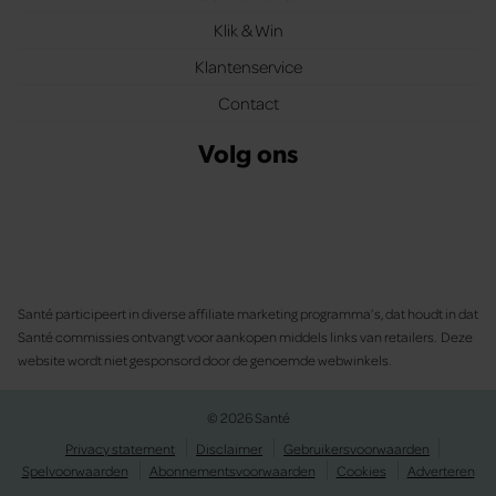
Klik & Win
Klantenservice
Contact
Volg ons
Santé participeert in diverse affiliate marketing programma’s, dat houdt in dat
Santé commissies ontvangt voor aankopen middels links van retailers. Deze
website wordt niet gesponsord door de genoemde webwinkels.
© 2026 Santé
Privacy statement
Disclaimer
Gebruikersvoorwaarden
Spelvoorwaarden
Abonnementsvoorwaarden
Cookies
Adverteren