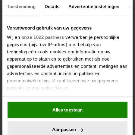
Toestemming
Details
Advertentie-instellingen
Ov
Verantwoord gebruik van uw gegevens
Wij en
onze 1022 partners
verwerken je persoonlijke
Kombucha: hoe gezond is dat
gegevens (bijv. uw IP-adres) met behulp van
eigenlijk?
technologieën zoals cookies om informatie op uw
apparaat op te slaan en te gebruiken met als doel
gepersonaliseerde advertenties en content, metingen aan
advertenties en content, inzicht in publiek en
productontwikkeling. U kunt kiezen wie uw gegevens
gebruikt en met welke doelen.
Als u het toestaat, willen we ook graag:
Alles toestaan
Informatie verzamelen over uw geografische
locatie, die tot een paar meter nauwkeurig kan zijn
Uw apparaat identificeren door het actief te
Aanpassen
scannen op specifieke eigenschappen (fingerprinting)