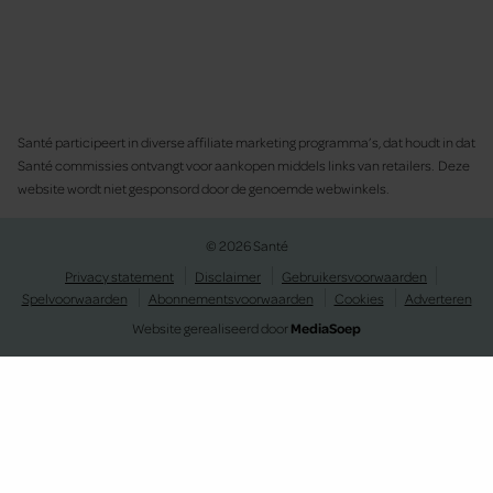
Santé participeert in diverse affiliate marketing programma’s, dat houdt in dat
Santé commissies ontvangt voor aankopen middels links van retailers. Deze
website wordt niet gesponsord door de genoemde webwinkels.
© 2026 Santé
Privacy statement
Disclaimer
Gebruikersvoorwaarden
Spelvoorwaarden
Abonnementsvoorwaarden
Cookies
Adverteren
Website gerealiseerd door
MediaSoep