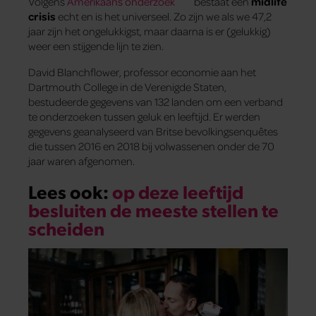
Volgens
Amerikaans onderzoek
bestaat een
midlife
crisis
echt en is het universeel. Zo zijn we als we 47,2
jaar zijn het ongelukkigst, maar daarna is er (gelukkig)
weer een stijgende lijn te zien.
David Blanchflower, professor economie aan het
Dartmouth College in de Verenigde Staten,
bestudeerde gegevens van 132 landen om een verband
te onderzoeken tussen geluk en leeftijd. Er werden
gegevens geanalyseerd van Britse bevolkingsenquêtes
die tussen 2016 en 2018 bij volwassenen onder de 70
jaar waren afgenomen.
Lees ook:
op deze leeftijd
besluiten de meeste stellen te
scheiden