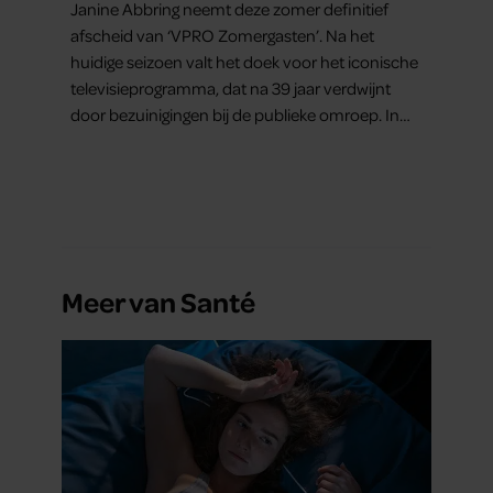
Janine Abbring neemt deze zomer definitief
afscheid van ‘VPRO Zomergasten’. Na het
huidige seizoen valt het doek voor het iconische
televisieprogramma, dat na 39 jaar verdwijnt
door bezuinigingen bij de publieke omroep. In
een interview met Leeuwarder Courant vertelt
de presentatrice hoe dubbel dat voor haar voelt.
Hoewel ze uitkijkt naar de laatste reeks, vindt ze
het ook verdrietig dat een televisieklassieker
verdwijnt.
Meer van Santé