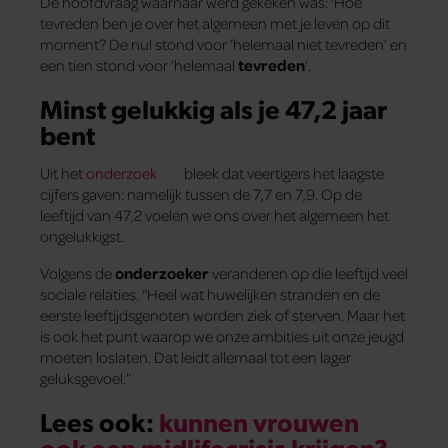
De hoofdvraag waarnaar werd gekeken was: ‘Hoe
tevreden ben je over het algemeen met je leven op dit
moment? De nul stond voor ‘helemaal niet tevreden’ en
een tien stond voor ‘helemaal
tevreden
’.
Minst gelukkig als je 47,2 jaar
bent
Uit het
onderzoek
bleek dat veertigers het laagste
cijfers gaven: namelijk tussen de 7,7 en 7,9. Op de
leeftijd van 47,2 voelen we ons over het algemeen het
ongelukkigst.
Volgens de
onderzoeker
veranderen op die leeftijd veel
sociale relaties. “Heel wat huwelijken stranden en de
eerste leeftijdsgenoten worden ziek of sterven. Maar het
is ook het punt waarop we onze ambities uit onze jeugd
moeten loslaten. Dat leidt allemaal tot een lager
geluksgevoel.”
Lees ook:
kunnen vrouwen
ook een midlifecrisis krijgen?