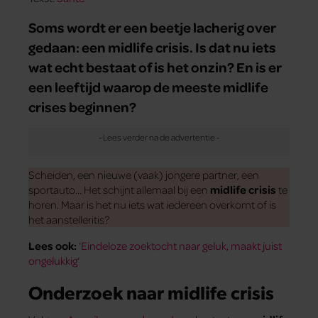
Soms wordt er een beetje lacherig over
gedaan: een midlife crisis. Is dat nu iets
wat echt bestaat of is het onzin? En is er
een leeftijd waarop de meeste midlife
crises beginnen?
Scheiden, een nieuwe (vaak) jongere partner, een
sportauto… Het schijnt allemaal bij een
midlife crisis
te
horen. Maar is het nu iets wat iedereen overkomt of is
het aanstelleritis?
Lees ook:
‘
Eindeloze zoektocht naar geluk, maakt juist
ongelukkig
‘
Onderzoek naar midlife crisis