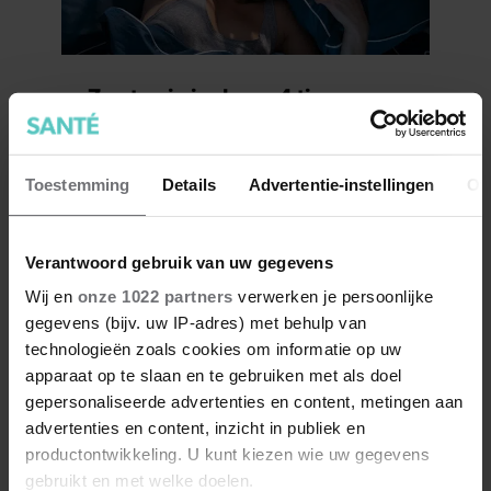
Zweten in je slaap: 4 tips om er
iets aan te doen
Toestemming
Details
Advertentie-instellingen
Ov
Verantwoord gebruik van uw gegevens
Wij en
onze 1022 partners
verwerken je persoonlijke
gegevens (bijv. uw IP-adres) met behulp van
technologieën zoals cookies om informatie op uw
apparaat op te slaan en te gebruiken met als doel
gepersonaliseerde advertenties en content, metingen aan
advertenties en content, inzicht in publiek en
Kombucha: hoe gezond is dat
productontwikkeling. U kunt kiezen wie uw gegevens
eigenlijk?
gebruikt en met welke doelen.