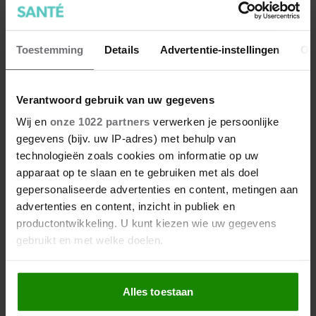
je doet
Toestemming
Details
Advertentie-instellingen
Ov
Verantwoord gebruik van uw gegevens
Wij en
onze 1022 partners
verwerken je persoonlijke
gegevens (bijv. uw IP-adres) met behulp van
technologieën zoals cookies om informatie op uw
apparaat op te slaan en te gebruiken met als doel
gepersonaliseerde advertenties en content, metingen aan
advertenties en content, inzicht in publiek en
productontwikkeling. U kunt kiezen wie uw gegevens
gebruikt en met welke doelen.
Als u het toestaat, willen we ook graag:
Alles toestaan
Informatie verzamelen over uw geografische
locatie, die tot een paar meter nauwkeurig kan zijn