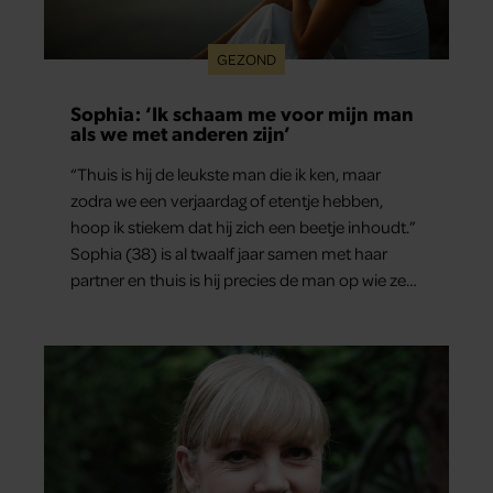
GEZOND
Sophia: ‘Ik schaam me voor mijn man
als we met anderen zijn’
“Thuis is hij de leukste man die ik ken, maar
zodra we een verjaardag of etentje hebben,
hoop ik stiekem dat hij zich een beetje inhoudt.”
Sophia (38) is al twaalf jaar samen met haar
partner en thuis is hij precies de man op wie ze
verliefd werd: lief, zorgzaam en grappig. Toch
merkt ze dat ze zich steeds vaker schaamt zodra
ze samen onder de mensen zijn.