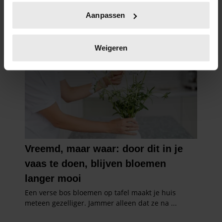
Uw apparaat identificeren door het actief te
Aanpassen
scannen op specifieke eigenschappen (fingerprinting)
Lees meer over hoe uw persoonlijke gegevens worden
verwerkt en stel uw voorkeuren in het
detailgedeelte
in.
Weigeren
U kunt uw toestemming op elk moment wijzigen of
intrekken in de Cookieverklaring.
We gebruiken cookies om content en advertenties te
personaliseren, om functies voor social media te bieden
en om ons websiteverkeer te analyseren. Ook delen we
informatie over uw gebruik van onze site met onze
partners voor social media, adverteren en analyse. Deze
partners kunnen deze gegevens combineren met andere
informatie die u aan ze heeft verstrekt of die ze hebben
verzameld op basis van uw gebruik van hun services. U
gaat akkoord met onze cookies als u onze website blijft
gebruiken.