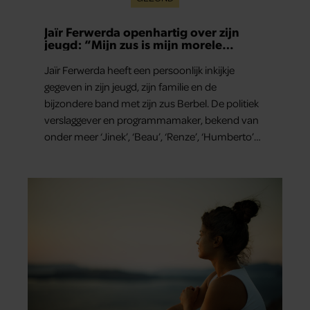
Jaïr Ferwerda openhartig over zijn
jeugd: “Mijn zus is mijn morele
kompas”
Jaïr Ferwerda heeft een persoonlijk inkijkje
gegeven in zijn jeugd, zijn familie en de
bijzondere band met zijn zus Berbel. De politiek
verslaggever en programmamaker, bekend van
onder meer ‘Jinek’, ‘Beau’, ‘Renze’, ‘Humberto’
en ‘RTL Tonight’, vertelt dat juist zijn opvoeding
de basis vormde voor zijn carrière. Nog altijd kan
hij voor advies bij zijn zus terecht.