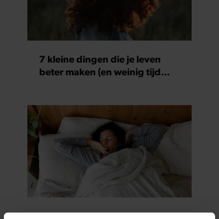
7 kleine dingen die je leven
beter maken (en weinig tijd
kosten)
Dit is wat slecht slapen écht met