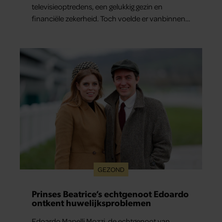
televisieoptredens, een gelukkig gezin en
financiële zekerheid. Toch voelde er vanbinnen
al jaren iets niet goed. In een openhartig
interview met ‘MAX Magazine’ vertelt de zanger
dat hij lange tijd vooral overleefde en steeds
verder van zijn gevoel verwijderd raakte.
GEZOND
Prinses Beatrice’s echtgenoot Edoardo
ontkent huwelijksproblemen
Edoardo Mapelli Mozzi, de echtgenoot van