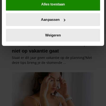
Alles toestaan
Informatie verzamelen over uw geografische
locatie, die tot een paar meter nauwkeurig kan zijn
Uw apparaat identificeren door het actief te
Aanpassen
scannen op specifieke eigenschappen (fingerprinting)
Lees meer over hoe uw persoonlijke gegevens worden
verwerkt en stel uw voorkeuren in het
detailgedeelte
in.
Weigeren
U kunt uw toestemming op elk moment wijzigen of
intrekken in de Cookieverklaring.
We gebruiken cookies om content en advertenties te
personaliseren, om functies voor social media te bieden
en om ons websiteverkeer te analyseren. Ook delen we
informatie over uw gebruik van onze site met onze
partners voor social media, adverteren en analyse. Deze
partners kunnen deze gegevens combineren met andere
informatie die u aan ze heeft verstrekt of die ze hebben
verzameld op basis van uw gebruik van hun services. U
gaat akkoord met onze cookies als u onze website blijft