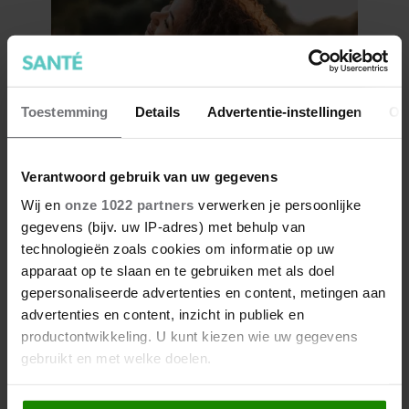
Toestemming
Details
Advertentie-instellingen
Ov
Verantwoord gebruik van uw gegevens
7 kleine dingen die je leven
Wij en
onze 1022 partners
verwerken je persoonlijke
beter maken (en weinig tijd
gegevens (bijv. uw IP-adres) met behulp van
kosten)
technologieën zoals cookies om informatie op uw
apparaat op te slaan en te gebruiken met als doel
gepersonaliseerde advertenties en content, metingen aan
advertenties en content, inzicht in publiek en
productontwikkeling. U kunt kiezen wie uw gegevens
gebruikt en met welke doelen.
Als u het toestaat, willen we ook graag: