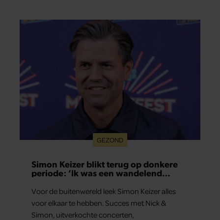
lichaam anders reageert op de zon. Klinkt ergens
logisch, maar klopt het ook echt? Wij zoeken uit
hoe het zit.
GEZOND
Simon Keizer blikt terug op donkere
periode: ‘Ik was een wandelend
hoofd’
Voor de buitenwereld leek Simon Keizer alles
voor elkaar te hebben. Succes met Nick &
Simon, uitverkochte concerten,