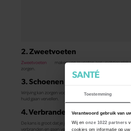
verbranden en gaan vervellen. Smeer daarom ook altijd je
5. Eczeem
Er zijn verschillende soorten van
eczeem
. Het kan zor
eczeem ontwikkelen als je volwassen bent. Ga langs de h
6. Droge voeten
Smeer jij je voeten wel eens in met een vette crème? Het 
voeten wat extra aandacht. Een puimsteen kan wondere
je voeten te verwijderen. in het geval van eczeem of een 
Toestemming
Verantwoord gebruik van u
Wij en
onze 1022 partners
v
cookies om informatie op uw 