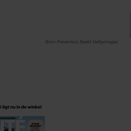
nneren
aal lezen