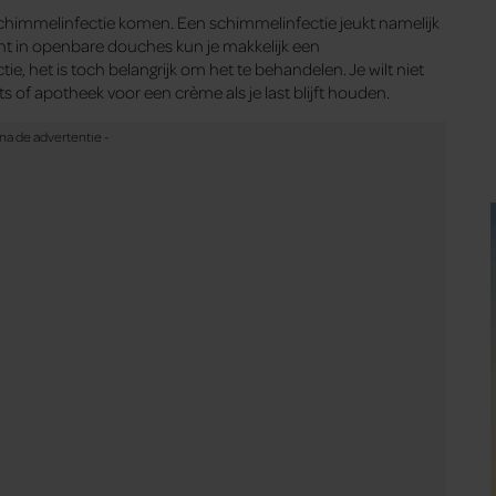
chimmelinfectie komen. Een schimmelinfectie jeukt namelijk
oucht in openbare douches kun je makkelijk een
ie, het is toch belangrijk om het te behandelen. Je wilt niet
s of apotheek voor een crème als je last blijft houden.
n dat maakt ze vatbaar voor infecties die voor vellen kunnen
chuiven
gemerkt
blaren
gehad onder je voet. Bij de genezing kan je
spf
, maar het kan wel gebeuren dat je voetzolen