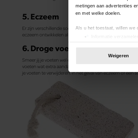
metingen aan advertenties en
en met welke doelen.
SHOP HIER
Als u het toestaat, willen we
Informatie verzamelen
Uw apparaat identific
Lees meer over hoe uw perso
Weigeren
Lees ook
toestemming op elk moment wi
Kalknagels? Zo kom je ervan af
We gebruiken cookies om cont
websiteverkeer te analyseren
Echt rijk in honderd dagen
media, adverteren en analys
Zo verwijder je vlekken van een witte muur
verstrekt of die ze hebben v
onze website blijft gebruiken.
De nieuwe Santé 