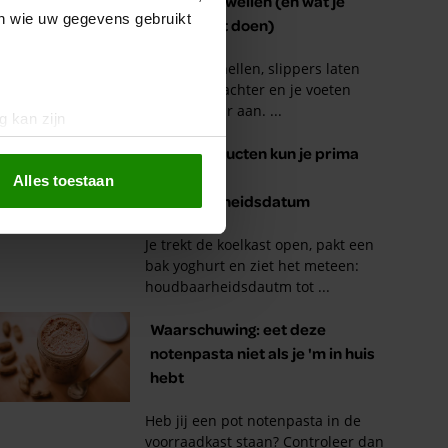
en wie uw gegevens gebruikt
g kan zijn
erprinting)
t
detailgedeelte
in. U kunt uw
Alles toestaan
 media te bieden en om ons
ze partners voor social
nformatie die u aan ze heeft
oord met onze cookies als u