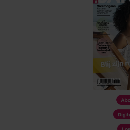
Los
Deel dit artikel op social media!
Uit andere media