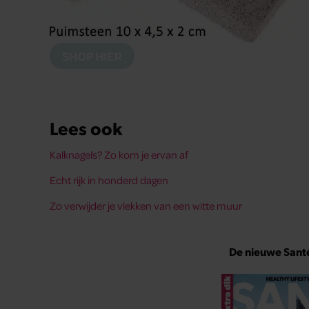
Abo
Digit