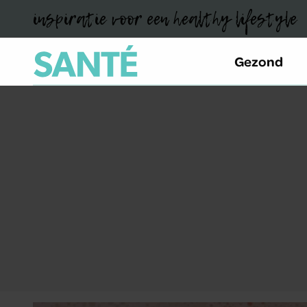
inspiratie voor een healthy lifestyle
Gezond