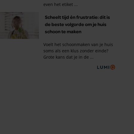
Tips om je lekker in je vel
te voelen
Met de Santé nieuwsbrief ontvang je elke
week tips om je energiek, ontspannen en in
balans te voelen.