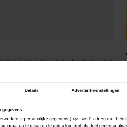
 voetzolen in!
gen voor jeuk, roodheid, droogheid of… vervellen. Je kunt
uisarts voor een onderzoek en eventuele crème.
zou kunnen dat de oplossing zo eenvoudig is. Geef je droge
n doen. Gebruik hem onder de douche om de dode huid van
schimmelinfectie kan de huisarts je een crème voorschrijven.
Details
Advertentie-instellingen
w gegevens
erwerken je persoonlijke gegevens (bijv. uw IP-adres) met behul
apparaat op te slaan en te gebruiken met als doel gepersonalise