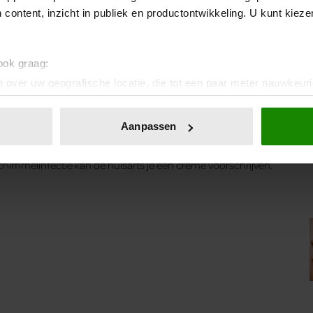
 content, inzicht in publiek en productontwikkeling. U kunt kiez
 ook graag:
 over uw geografische locatie, die tot een paar meter nauwkeuri
eren door het actief te scannen op specifieke eigenschappen (fing
Bron: Prevention, Beeld: Gettyimages
onlijke gegevens worden verwerkt en stel uw voorkeuren in he
Aanpassen
jzigen of intrekken in de Cookieverklaring.
ent en advertenties te personaliseren, om functies voor social
. Ook delen we informatie over uw gebruik van onze site met on
e. Deze partners kunnen deze gegevens combineren met andere i
erzameld op basis van uw gebruik van hun services. U gaat akk
ligt nu in de winkel