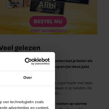
Over
p van technologieën zoals
erde advertenties en content,