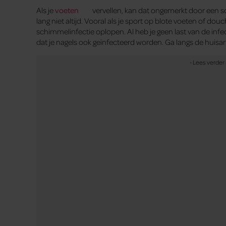
Als je
voeten
vervellen, kan dat ongemerkt door een s
lang niet altijd. Vooral als je sport op blote voeten of d
schimmelinfectie oplopen. Al heb je geen last van de infect
dat je nagels ook geïnfecteerd worden. Ga langs de huisart
2. Zweetvoeten
Zweetvoeten
maken van je voeten een vochtige plek e
zorgen.
3. Schoenen waarin je voeten s
Wrijving kan zorgen voor
blaren
. Misschien heb je on
huid gaan vervellen.
4. Verbrande voetzolen
De kans is groot dat je je voetzolen niet insmeert met een