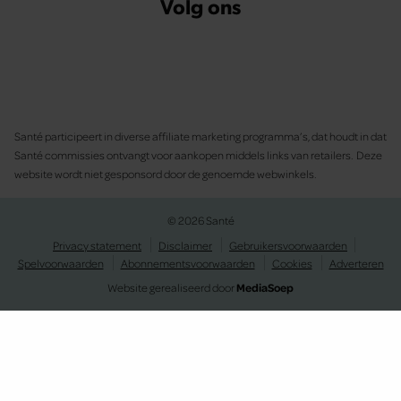
Volg ons
Santé participeert in diverse affiliate marketing programma’s, dat houdt in dat
Santé commissies ontvangt voor aankopen middels links van retailers. Deze
website wordt niet gesponsord door de genoemde webwinkels.
© 2026 Santé
Privacy statement
Disclaimer
Gebruikersvoorwaarden
Spelvoorwaarden
Abonnementsvoorwaarden
Cookies
Adverteren
Website gerealiseerd door
MediaSoep