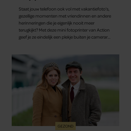
minuut in handen
Staat jouw telefoon ook vol met vakantiefoto’s,
gezellige momenten met vriendinnen en andere
herinneringen die je eigenlijk nooit meer
terugkijkt? Met deze mini fotoprinter van Action
geef je ze eindelijk een plekje buiten je camerarol.
En het leuke: binnen één minuut heb je jouw
foto al in handen.
GEZOND