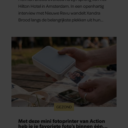
Hilton Hotel in Amsterdam. In een openhartig
interview met Nieuwe Revu wandelt Xandra
Brood langs de belangrijkste plekken uit hun
gezamenlijke verleden. Vooral de woning aan de
Lange Leidsedwarsstraat roept een stortvloed
aan herinneringen op. Daar begon hun leven
samen en werd dochter Lola geboren.
GEZOND
Met deze mini fotoprinter van Action
heb je je favoriete foto’s binnen één