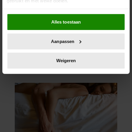
gebruikt en met welke doelen.
Als u het toestaat, willen we ook graag:
Alles toestaan
Informatie verzamelen over uw geografische
locatie, die tot een paar meter nauwkeurig kan zijn
Uw apparaat identificeren door het actief te
Aanpassen
scannen op specifieke eigenschappen (fingerprinting)
Lees meer over hoe uw persoonlijke gegevens worden
verwerkt en stel uw voorkeuren in het
detailgedeelte
in.
Weigeren
U kunt uw toestemming op elk moment wijzigen of
intrekken in de Cookieverklaring.
We gebruiken cookies om content en advertenties te
personaliseren, om functies voor social media te bieden
en om ons websiteverkeer te analyseren. Ook delen we
informatie over uw gebruik van onze site met onze
partners voor social media, adverteren en analyse. Deze
partners kunnen deze gegevens combineren met andere
informatie die u aan ze heeft verstrekt of die ze hebben