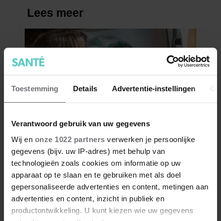
Toestemming
Details
Advertentie-instellingen
Ov
Verantwoord gebruik van uw gegevens
Wij en
onze 1022 partners
verwerken je persoonlijke
gegevens (bijv. uw IP-adres) met behulp van
technologieën zoals cookies om informatie op uw
apparaat op te slaan en te gebruiken met als doel
gepersonaliseerde advertenties en content, metingen aan
advertenties en content, inzicht in publiek en
productontwikkeling. U kunt kiezen wie uw gegevens