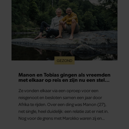
GEZOND
Manon en Tobias gingen als vreemden
met elkaar op reis en zijn nu een stel:
‘Ik zei nog: dit wordt niets!’
Ze vonden elkaar via een oproep voor een
reisgenoot en besloten samen een jaar door
Afrika te rijden. Over een ding was Manon (27),
net single, heel duidelijk: een relatie zat er niet in.
Nog voor de grens met Marokko waren zij en
Tobias (33) een stel. O en van dat jaartje reizen