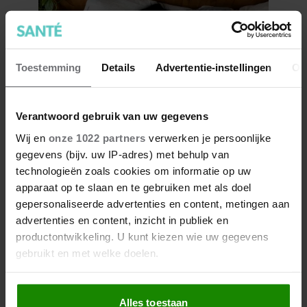
Toestemming
Details
Advertentie-instellingen
Ov
Verantwoord gebruik van uw gegevens
Dit is wat slecht slapen écht met
Wij en
onze 1022 partners
verwerken je persoonlijke
je doet
gegevens (bijv. uw IP-adres) met behulp van
technologieën zoals cookies om informatie op uw
apparaat op te slaan en te gebruiken met als doel
gepersonaliseerde advertenties en content, metingen aan
advertenties en content, inzicht in publiek en
productontwikkeling. U kunt kiezen wie uw gegevens
gebruikt en met welke doelen.
Als u het toestaat, willen we ook graag:
Alles toestaan
Informatie verzamelen over uw geografische