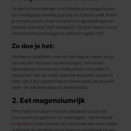
Te veel schommelingen in je bloedsuikerspiegel leiden
tot middagdips, waarbij je je slap en futloos voelt. Rond
je menstruatie kunnen ook stemmingswisselingen en
irritaties daardoor flink verergeren. Zorg er daarom voor
dat je bloedsuikerspiegel zo stabiel mogelijk blijft.
Zo doe je het:
Verdeel je maaltijden over de hele dag en neem, als je
dat wilt, één tot twee tussendoortjes. Verminder
daarnaast je inname van snelle suikers. Die zitten in
producten van wit meel, zoals aardappelen, pasta en
witte rijst. Eet in plaats hiervan liever zoete aardappels,
spelt- of volkorenpasta en zilvervliesrijst.
2. Eet magensiumrijk
PMS heeft te maken met een disbalans tussen de
hormonen progesteron en oestrogeen. Het mineraal
magnesium
helpt je lever om het teveel aan oestrogeen
optimaal om te zetten en is daarom onmisbaar bij een