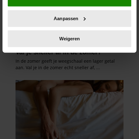
locatie, die tot een paar meter nauwkeurig kan zijn
Uw apparaat identificeren door het actief te
Aanpassen
scannen op specifieke eigenschappen (fingerprinting)
Lees meer over hoe uw persoonlijke gegevens worden
verwerkt en stel uw voorkeuren in het
detailgedeelte
in.
Weigeren
U kunt uw toestemming op elk moment wijzigen of
intrekken in de Cookieverklaring.
We gebruiken cookies om content en advertenties te
personaliseren, om functies voor social media te bieden
en om ons websiteverkeer te analyseren. Ook delen we
informatie over uw gebruik van onze site met onze
partners voor social media, adverteren en analyse. Deze
partners kunnen deze gegevens combineren met andere
informatie die u aan ze heeft verstrekt of die ze hebben
verzameld op basis van uw gebruik van hun services. U
gaat akkoord met onze cookies als u onze website blijft
gebruiken.