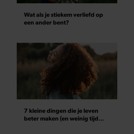
partners kunnen deze gegevens combineren met andere
informatie die u aan ze heeft verstrekt of die ze hebben
Wat als je stiekem verliefd op
verzameld op basis van uw gebruik van hun services. U
een ander bent?
gaat akkoord met onze cookies als u onze website blijft
gebruiken.
7 kleine dingen die je leven
beter maken (en weinig tijd
kosten)