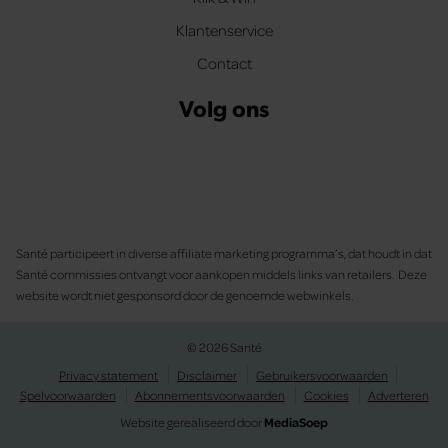
Klantenservice
Contact
Volg ons
Santé participeert in diverse affiliate marketing programma’s, dat houdt in dat
Santé commissies ontvangt voor aankopen middels links van retailers. Deze
website wordt niet gesponsord door de genoemde webwinkels.
© 2026 Santé
Privacy statement
Disclaimer
Gebruikersvoorwaarden
Spelvoorwaarden
Abonnementsvoorwaarden
Cookies
Adverteren
Website gerealiseerd door
MediaSoep