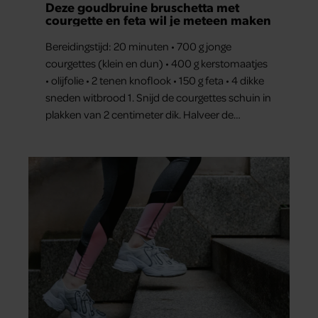
Deze goudbruine bruschetta met
courgette en feta wil je meteen maken
Bereidingstijd: 20 minuten • 700 g jonge
courgettes (klein en dun) • 400 g kerstomaatjes
• olijfolie • 2 tenen knoflook • 150 g feta • 4 dikke
sneden witbrood 1. Snijd de courgettes schuin in
plakken van 2 centimeter dik. Halveer de
tomaatjes. Pel en hak de knoflook. 2. Verhit een
scheut olie in…