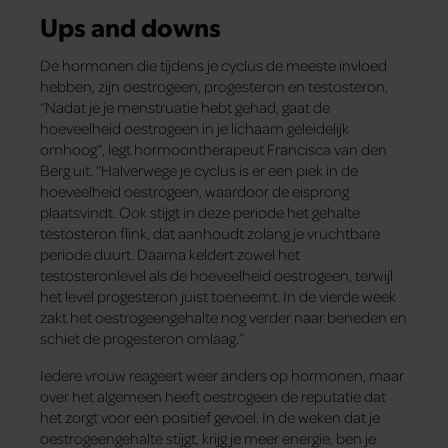
Ups and downs
De hormonen die tijdens je cyclus de meeste invloed
hebben, zijn oestrogeen, progesteron en testosteron.
“Nadat je je menstruatie hebt gehad, gaat de
hoeveelheid oestrogeen in je lichaam geleidelijk
omhoog”, legt hormoontherapeut Francisca van den
Berg uit. “Halverwege je cyclus is er een piek in de
hoeveelheid oestrogeen, waardoor de eisprong
plaatsvindt. Ook stijgt in deze periode het gehalte
testosteron flink, dat aanhoudt zolang je vruchtbare
periode duurt. Daarna keldert zowel het
testosteronlevel als de hoeveelheid oestrogeen, terwijl
het level progesteron juist toeneemt. In de vierde week
zakt het oestrogeengehalte nog verder naar beneden en
schiet de progesteron omlaag.”
Iedere vrouw reageert weer anders op hormonen, maar
over het algemeen heeft oestrogeen de reputatie dat
het zorgt voor een positief gevoel. In de weken dat je
oestrogeengehalte stijgt, krijg je meer energie, ben je