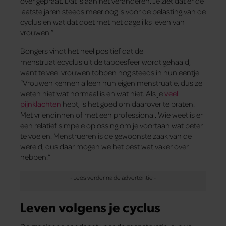
over gepraat. Dat is aan het veranderen. Je ziet dat er de
laatste jaren steeds meer oog is voor de belasting van de
cyclus en wat dat doet met het dagelijks leven van
vrouwen.”
Bongers vindt het heel positief dat de
menstruatiecyclus uit de taboesfeer wordt gehaald,
want te veel vrouwen tobben nog steeds in hun eentje.
“Vrouwen kennen alleen hun eigen menstruatie, dus ze
weten niet wat normaal is en wat niet. Als je
veel
pijnklachten
hebt, is het goed om daarover te praten.
Met vriendinnen of met een professional. Wie weet is er
een relatief simpele oplossing om je voortaan wat beter
te voelen. Menstrueren is de gewoonste zaak van de
wereld, dus daar mogen we het best wat vaker over
hebben.”
Leven volgens je cyclus