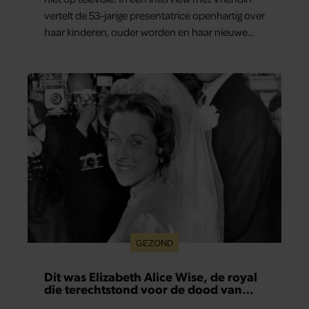
vertelt de 53-jarige presentatrice openhartig over
haar kinderen, ouder worden en haar nieuwe
kinderboek Chill. Ook blikt ze terug op haar jeugd
en deelt ze welke levenslessen haar vandaag de
dag het meest bezighouden.
GEZOND
Dit was Elizabeth Alice Wise, de royal
die terechtstond voor de dood van
haar baby