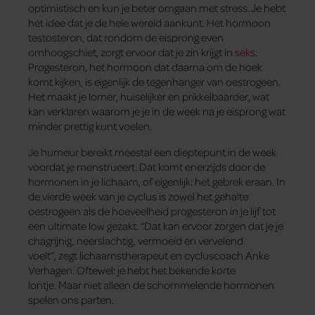
optimistisch en kun je beter omgaan met stress. Je hebt
het idee dat je de hele wereld aankunt. Het hormoon
testosteron, dat rondom de eisprong even
omhoogschiet, zorgt ervoor dat je zin krijgt in
seks
.
Progesteron, het hormoon dat daarna om de hoek
komt kijken, is eigenlijk de tegenhanger van oestrogeen.
Het maakt je lomer, huiselijker en prikkelbaarder, wat
kan verklaren waarom je je in de week na je eisprong wat
minder prettig kunt voelen.
Je humeur bereikt meestal een dieptepunt in de week
voordat je menstrueert. Dat komt enerzijds door de
hormonen in je lichaam, of eigenlijk: het gebrek eraan. In
de vierde week van je cyclus is zowel het gehalte
oestrogeen als de hoeveelheid progesteron in je lijf tot
een ultimate low gezakt. “Dat kan ervoor zorgen dat je je
chagrijnig, neerslachtig, vermoeid en vervelend
voelt”, zegt lichaamstherapeut en cycluscoach Anke
Verhagen. Oftewel: je hebt het bekende korte
lontje. Maar niet alleen de schommelende hormonen
spelen ons parten.