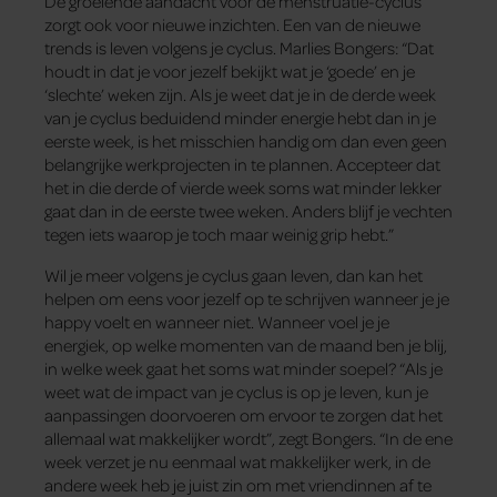
De groeiende aandacht voor de menstruatie-cyclus
zorgt ook voor nieuwe inzichten. Een van de nieuwe
trends is leven volgens je cyclus. Marlies Bongers: “Dat
houdt in dat je voor jezelf bekijkt wat je ‘goede’ en je
‘slechte’ weken zijn. Als je weet dat je in de derde week
van je cyclus beduidend minder energie hebt dan in je
eerste week, is het misschien handig om dan even geen
belangrijke werkprojecten in te plannen. Accepteer dat
het in die derde of vierde week soms wat minder lekker
gaat dan in de eerste twee weken. Anders blijf je vechten
tegen iets waarop je toch maar weinig grip hebt.”
Wil je meer volgens je cyclus gaan leven, dan kan het
helpen om eens voor jezelf op te schrijven wanneer je je
happy voelt en wanneer niet. Wanneer voel je je
energiek, op welke momenten van de maand ben je blij,
in welke week gaat het soms wat minder soepel? “Als je
weet wat de impact van je cyclus is op je leven, kun je
aanpassingen doorvoeren om ervoor te zorgen dat het
allemaal wat makkelijker wordt”, zegt Bongers. “In de ene
week verzet je nu eenmaal wat makkelijker werk, in de
andere week heb je juist zin om met vriendinnen af te