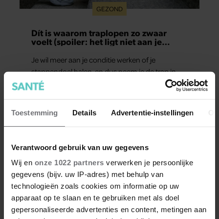
GEZOND
Dít is waarom traplopen zo zwaar
voelt (spoiler: het ligt niet aan je
conditie)
Je wil meer aan je conditie werken of je
stappendoel halen, en dus neem je de trap in
plaats van de roltrap of lift. Maar halverwege
begin je al met hijgen. Dit terwijl je van een half
uur wandelen geen last hebt. Hoe kan dat?
Toestemming
Details
Advertentie-instellingen
Ov
Verantwoord gebruik van uw gegevens
Wij en
onze 1022 partners
verwerken je persoonlijke
gegevens (bijv. uw IP-adres) met behulp van
Meer van Santé
technologieën zoals cookies om informatie op uw
apparaat op te slaan en te gebruiken met als doel
gepersonaliseerde advertenties en content, metingen aan