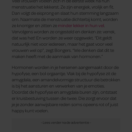
Veel vrouwen voelen zich in de eerste week na hun
menstruatie het lekkerst. Ze zijn energiek, vrolijk en fit.
Dan volgt de eisprong en slaat hun stemming langzaam
om. Naarmate de menstruatie dichterbij komt, worden
ze knorriger en zitten ze
minder lekker in hun vel
.
Vervolgens worden ze ongesteld en denken ze: verrek,
dat was het! En worden ze weer opgewekt. “Dit geldt
natuurlijk niet voor iedereen, maar het gaat voor veel
vrouwen wel op”, zegt Bongers. “We denken dat dit te
maken heeft met de aanmaak van hormonen.”
Hormonen worden in je hersenen aangemaakt door de
hypofyse, een bol orgaantje. Vlak bij de hypofyse zit de
amygdala, een amandelvormige structuur die betrokken
is bij het aansturen en verwerken van je emoties.
Doordat de hypofyse en amygdala buren zijn, ontstaat
er kruisbestuiving tussen die twee. Die zorgt ervoor dat
je je zonder aanwijsbare reden soms opeens rot of juist
happy kunt voelen.